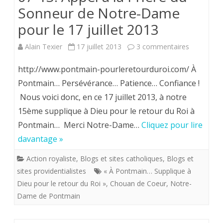
Sonneur de Notre-Dame
17
pour le 17 juillet 2013
prêche
sur
Alain Texier
17 juillet 2013
3 commentaires
pour
LETTRE
http://www.pontmain-pourleretourduroi.com/ À
une
DE
Pontmain… Persévérance… Patience… Confiance !
voie
Nous voici donc, en ce 17 juillet 2013, à notre
PONTMAI
sacrée
15ème supplique à Dieu pour le retour du Roi à
n°
de
Pontmain… Merci Notre-Dame…
Cliquez pour lire
07-
davantage »
prières
13.
à
Action royaliste
,
Blogs et sites catholiques
,
Blogs et
Appel
sites providentialistes
« À Pontmain… Supplique à
Notre-
Dieu pour le retour du Roi »
,
Chouan de Coeur
,
Notre-
à
Dame
Dame de Pontmain
la
Prière