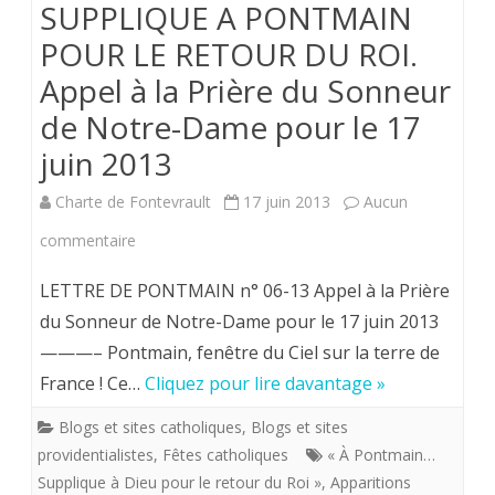
SUPPLIQUE A PONTMAIN
du
POUR LE RETOUR DU ROI.
Sonneur
Appel à la Prière du Sonneur
de
de Notre-Dame pour le 17
Notre-
juin 2013
Dame
Charte de Fontevrault
17 juin 2013
Aucun
pour
sur
commentaire
le
SUPPLIQUE
LETTRE DE PONTMAIN n° 06-13 Appel à la Prière
17
A
du Sonneur de Notre-Dame pour le 17 juin 2013
juillet
———– Pontmain, fenêtre du Ciel sur la terre de
PONTMAIN
2013
France ! Ce…
Cliquez pour lire davantage »
POUR
Blogs et sites catholiques
,
Blogs et sites
LE
providentialistes
,
Fêtes catholiques
« À Pontmain…
RETOUR
Supplique à Dieu pour le retour du Roi »
,
Apparitions