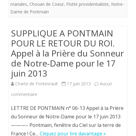
mariales
,
Chouan de Coeur
DU
,
Flotte providentialiste
,
Notre-
Dame de Pontmain
ROI.
Appel
SUPPLIQUE A PONTMAIN
à
POUR LE RETOUR DU ROI.
la
Appel à la Prière du Sonneur
Prière
de Notre-Dame pour le 17
du
juin 2013
Sonneur
Charte de Fontevrault
17 juin 2013
Aucun
de
sur
commentaire
Notre-
SUPPLIQUE
LETTRE DE PONTMAIN n° 06-13 Appel à la Prière
Dame
A
du Sonneur de Notre-Dame pour le 17 juin 2013
pour
———– Pontmain, fenêtre du Ciel sur la terre de
PONTMAIN
le
France ! Ce…
Cliquez pour lire davantage »