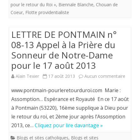
pour
pour le retour du Roi »
,
Biennale Blanche
,
Chouan de
Coeur
,
Flotte providentialiste
le
retour
LETTRE DE PONTMAIN n°
du
08-13 Appel à la Prière du
Roi
Sonneur de Notre-Dame
!
pour le 17 août 2013
“Nous
sur
Alain Texier
17 août 2013
Aucun commentaire
serons
LETTR
www.pontmain-pourleretourduroi.com Marie :
à
DE
Assomption… Espérance et Royauté En ce 17 août
la
à Pontmain (53220), 16ème supplique à Dieu pour
PONT
Biennale
le retour du roi, et 2ème jour après l’Assomption
n°
Blanche
2013, ce…
Cliquez pour lire davantage »
08-
(Paris)
Blogs et sites catholiques
,
Blogs et sites