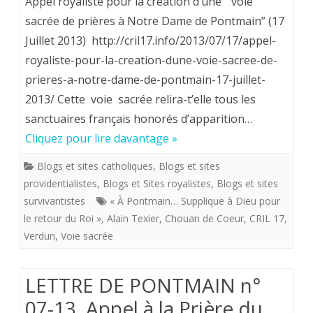
Appel royaliste pour la création d’une ” voie
août
la
sacrée de prières à Notre Dame de Pontmain” (17
2013
Juillet 2013) http://cril17.info/2013/07/17/appel-
lignée
royaliste-pour-la-creation-dune-voie-sacree-de-
des
prieres-a-notre-dame-de-pontmain-17-juillet-
PRIERES
2013/ Cette voie sacrée relira-t’elle tous les
à
sanctuaires français honorés d’apparition…
Cliquez pour lire davantage »
Pontmain
POUR
Blogs et sites catholiques
,
Blogs et sites
providentialistes
,
Blogs et Sites royalistes
,
Blogs et sites
LE
survivantistes
« À Pontmain… Supplique à Dieu pour
RETOUR
le retour du Roi »
,
Alain Texier
,
Chouan de Coeur
,
CRIL 17
,
Verdun
,
Voie sacrée
DU
ROI,
LETTRE DE PONTMAIN n°
le
07-13. Appel à la Prière du
CRIL