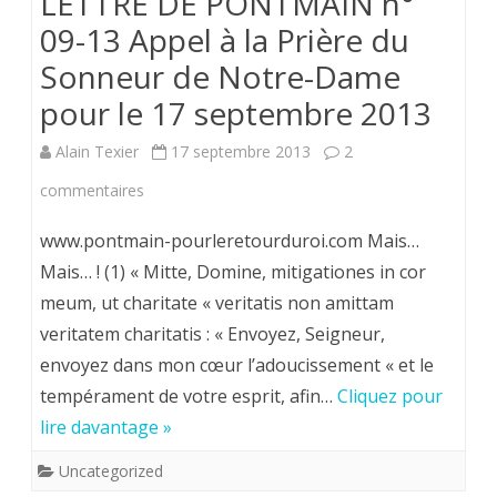
LETTRE DE PONTMAIN n°
09-13 Appel à la Prière du
Sonneur de Notre-Dame
pour le 17 septembre 2013
Alain Texier
17 septembre 2013
2
sur
commentaires
LETTRE
www.pontmain-pourleretourduroi.com Mais…
DE
Mais… ! (1) « Mitte, Domine, mitigationes in cor
meum, ut charitate « veritatis non amittam
PONTMAIN
veritatem charitatis : « Envoyez, Seigneur,
n°
envoyez dans mon cœur l’adoucissement « et le
09-
tempérament de votre esprit, afin…
Cliquez pour
13
lire davantage »
Appel
Uncategorized