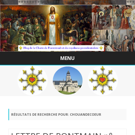
/*************************************************
MENU
Skip
to
content
RÉSULTATS DE RECHERCHE POUR:
CHOUANDECOEUR