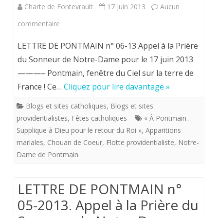
Charte de Fontevrault
17 juin 2013
Aucun
de
sur
commentaire
Notre-
SUPPLIQUE
LETTRE DE PONTMAIN n° 06-13 Appel à la Prière
Dame
A
du Sonneur de Notre-Dame pour le 17 juin 2013
pour
———– Pontmain, fenêtre du Ciel sur la terre de
PONTMAIN
le
France ! Ce…
Cliquez pour lire davantage »
POUR
17
Blogs et sites catholiques
,
Blogs et sites
LE
juin
providentialistes
,
Fêtes catholiques
« À Pontmain…
RETOUR
Supplique à Dieu pour le retour du Roi »
,
Apparitions
2013
mariales
,
Chouan de Coeur
DU
,
Flotte providentialiste
,
Notre-
Dame de Pontmain
ROI.
Appel
LETTRE DE PONTMAIN n°
à
05-2013. Appel à la Prière du
la