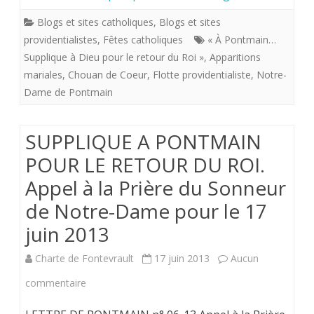
POUR
17
Blogs et sites catholiques
,
Blogs et sites
LE
juin
providentialistes
,
Fêtes catholiques
« À Pontmain…
RETOUR
Supplique à Dieu pour le retour du Roi »
,
Apparitions
2013
mariales
,
Chouan de Coeur
DU
,
Flotte providentialiste
,
Notre-
Dame de Pontmain
ROI.
Appel
SUPPLIQUE A PONTMAIN
à
POUR LE RETOUR DU ROI.
la
Appel à la Prière du Sonneur
Prière
de Notre-Dame pour le 17
du
juin 2013
Sonneur
Charte de Fontevrault
17 juin 2013
Aucun
de
sur
commentaire
Notre-
SUPPLIQUE