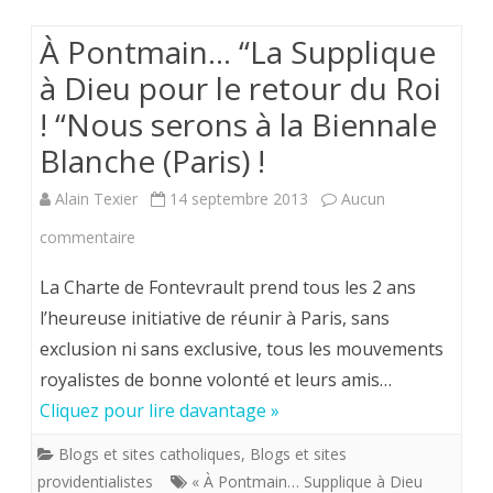
à
À Pontmain… “La Supplique
la
à Dieu pour le retour du Roi
Prière
! “Nous serons à la Biennale
du
Blanche (Paris) !
Sonneur
de
Alain Texier
14 septembre 2013
Aucun
Notre-
sur
commentaire
Dame
À
La Charte de Fontevrault prend tous les 2 ans
pour
Pontmain…
l’heureuse initiative de réunir à Paris, sans
exclusion ni sans exclusive, tous les mouvements
le
“La
royalistes de bonne volonté et leurs amis…
17
Supplique
Cliquez pour lire davantage »
septembre
à
Blogs et sites catholiques
,
Blogs et sites
2013
Dieu
providentialistes
« À Pontmain… Supplique à Dieu