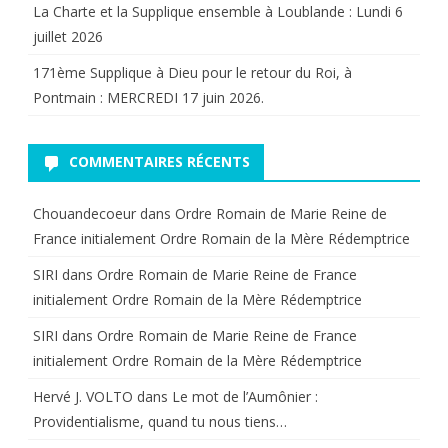
La Charte et la Supplique ensemble à Loublande : Lundi 6
le
juillet 2026
mois
171ème Supplique à Dieu pour le retour du Roi, à
de
Pontmain : MERCREDI 17 juin 2026.
Marie…
Credo
COMMENTAIRES RÉCENTS
!
Chouandecoeur
dans
Ordre Romain de Marie Reine de
France initialement Ordre Romain de la Mère Rédemptrice
SIRI
dans
Ordre Romain de Marie Reine de France
initialement Ordre Romain de la Mère Rédemptrice
SIRI
dans
Ordre Romain de Marie Reine de France
initialement Ordre Romain de la Mère Rédemptrice
Hervé J. VOLTO
dans
Le mot de l’Aumônier :
Providentialisme, quand tu nous tiens…