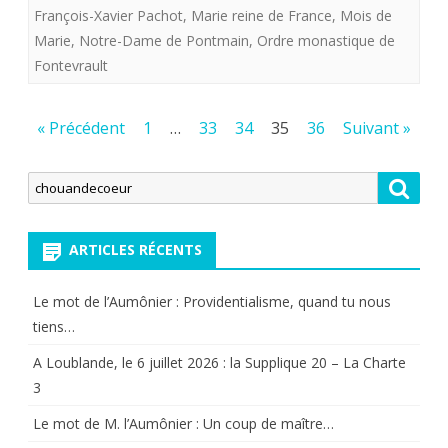
la
François-Xavier Pachot
,
Marie reine de France
,
Mois de
Marie
,
Notre-Dame de Pontmain
,
Ordre monastique de
Prière
Fontevrault
du
Sonneur
Pagination
« Précédent
1
…
33
34
35
36
Suivant »
de
des
Notre-
Recherche
Reche
publications
pour:
Dame
ARTICLES RÉCENTS
pour
le
Le mot de l’Aumônier : Providentialisme, quand tu nous
17
tiens…
mai
A Loublande, le 6 juillet 2026 : la Supplique 20 – La Charte
3
2013.
Le mot de M. l’Aumônier : Un coup de maître…
C’est