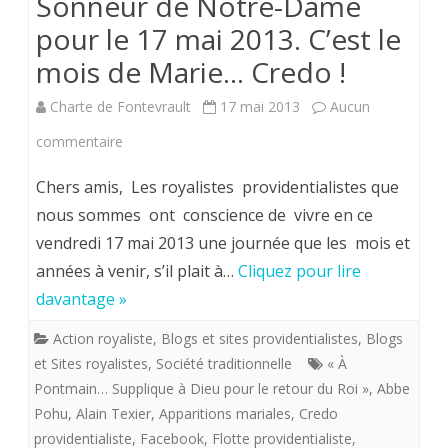
Sonneur de Notre-Dame
Prière
pour le 17 mai 2013. C’est le
du
mois de Marie… Credo !
Sonneur
Charte de Fontevrault
17 mai 2013
Aucun
de
sur
commentaire
Notre-
LETTRE
Chers amis, Les royalistes providentialistes que
Dame
DE
nous sommes ont conscience de vivre en ce
pour
vendredi 17 mai 2013 une journée que les mois et
PONTMAIN
le
années à venir, s’il plait à…
Cliquez pour lire
n°
davantage »
17
05-
juin
Action royaliste
,
Blogs et sites providentialistes
,
Blogs
2013.
et Sites royalistes
,
Société traditionnelle
« À
2013
Appel
Pontmain… Supplique à Dieu pour le retour du Roi »
,
Abbe
Pohu
,
Alain Texier
,
Apparitions mariales
,
Credo
à
providentialiste
,
Facebook
,
Flotte providentialiste
,