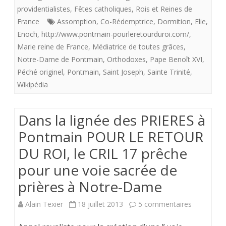
13
providentialistes
,
Fêtes catholiques
,
Rois et Reines de
!
Appel
France
Assomption
,
Co-Rédemptrice
,
Dormition
,
Elie
,
Enoch
,
http://www.pontmain-pourleretourduroi.com/
,
à
Marie reine de France
,
Médiatrice de toutes grâces
,
la
Notre-Dame de Pontmain
,
Orthodoxes
,
Pape Benoît XVI
,
Péché originel
,
Pontmain
,
Saint Joseph
,
Sainte Trinité
,
Prière
Wikipédia
du
Sonneu
Dans la lignée des PRIERES à
de
Pontmain POUR LE RETOUR
Notre-
DU ROI, le CRIL 17 prêche
Dame
pour une voie sacrée de
pour
prières à Notre-Dame
le
sur
Alain Texier
18 juillet 2013
5 commentaires
17
Dans