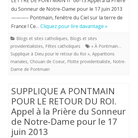
LETTRE DE PONTMAIN n° 06-13 Appel à la Prière
Dame
A
du Sonneur de Notre-Dame pour le 17 juin 2013
pour
———– Pontmain, fenêtre du Ciel sur la terre de
PONTMAIN
le
France ! Ce…
Cliquez pour lire davantage »
POUR
17
Blogs et sites catholiques
,
Blogs et sites
LE
juin
providentialistes
,
Fêtes catholiques
« À Pontmain…
RETOUR
Supplique à Dieu pour le retour du Roi »
,
Apparitions
2013
mariales
,
Chouan de Coeur
DU
,
Flotte providentialiste
,
Notre-
Dame de Pontmain
ROI.
Appel
SUPPLIQUE A PONTMAIN
à
POUR LE RETOUR DU ROI.
la
Appel à la Prière du Sonneur
Prière
de Notre-Dame pour le 17
du
juin 2013
Sonneur