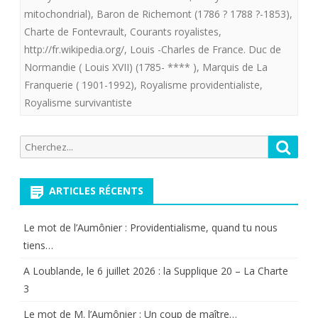
mitochondrial)
,
Baron de Richemont (1786 ? 1788 ?-1853)
,
voit
Charte de Fontevrault
,
Courants royalistes
,
que
http://fr.wikipedia.org/
,
Louis -Charles de France. Duc de
la
Normandie ( Louis XVII) (1785- **** )
,
Marquis de La
Franquerie ( 1901-1992)
,
Royalisme providentialiste
,
Charte
Royalisme survivantiste
de
Fontevra
Recherche
Reche
pour:
a
ARTICLES RÉCENTS
su
faire
Le mot de l’Aumônier : Providentialisme, quand tu nous
sa
tiens…
place
A Loublande, le 6 juillet 2026 : la Supplique 20 – La Charte
3
dans
Le mot de M. l’Aumônier : Un coup de maître…
la