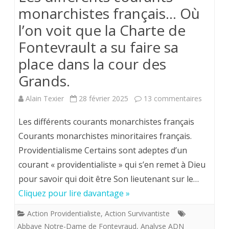
monarchistes français… Où
l’on voit que la Charte de
Fontevrault a su faire sa
place dans la cour des
Grands.
sur
Alain Texier
28 février 2025
13 commentaires
Les
Les différents courants monarchistes français
différen
Courants monarchistes minoritaires français.
Providentialisme Certains sont adeptes d’un
courant
courant « providentialiste » qui s’en remet à Dieu
monarch
pour savoir qui doit être Son lieutenant sur le…
françai
Cliquez pour lire davantage »
Où
Action Providentialiste
,
Action Survivantiste
l’on
Abbaye Notre-Dame de Fontevraud
,
Analyse ADN