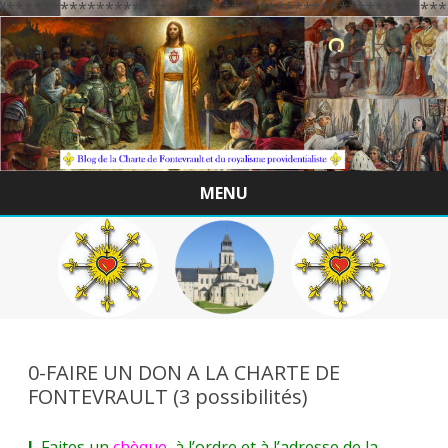
/*************************************************
MENU
Skip
to
content
0-FAIRE UN DON A LA CHARTE DE
FONTEVRAULT (3 possibilités)
I.
Faites un
chèque
à l’ordre et à l’adresse de la