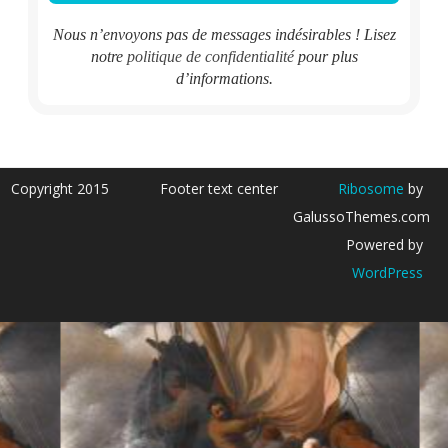
Nous n’envoyons pas de messages indésirables ! Lisez
notre
politique de confidentialité
pour plus
d’informations.
Copyright 2015
Footer text center
Ribosome
by
GalussoThemes.com
Powered by
WordPress