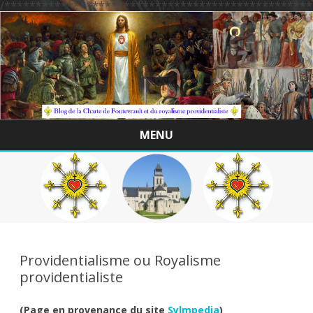
/*************************************************
MENU
Skip
to
content
Providentialisme ou Royalisme
providentialiste
(Page en provenance du site
Sylmpedia
)