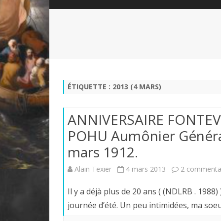
QUI SOMMES-NOUS?
ABÉCÉDAIRE DE LA CHARTE
LE FONDATEUR DE LA CHARTE
QUESTIONS/RÉPONSES
HISTORIQUE DES RENCONTRES
DÉVOTION AU SACRÉ-COEUR
L
NOUS SOUTENIR
LE ROYALISME RÉGENTISME
ÉTIQUETTE :
2013 (4 MARS)
QUIÉTISME?
ANNIVERSAIRE FONTEVR
POHU Aumônier Général 
mars 1912.
Alain Texier
4 mars 2013
2 commenta
Il y a déjà plus de 20 ans ( (NDLRB . 1988)
journée d’été. Un peu intimidées, ma so