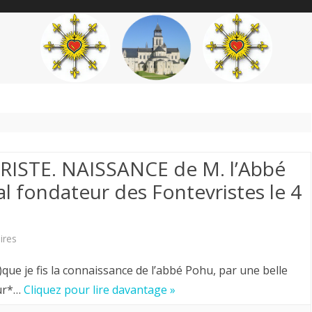
content
THÉME
AUTEUR
’ÉTENDARD
ISTE. NAISSANCE de M. l’Abbé
fondateur des Fontevristes le 4
sur
ires
ANNIVERSAIRE
 )que je fis la connaissance de l’abbé Pohu, par une belle
FONTEVRISTE.
eur*…
Cliquez pour lire davantage »
NAISSANCE