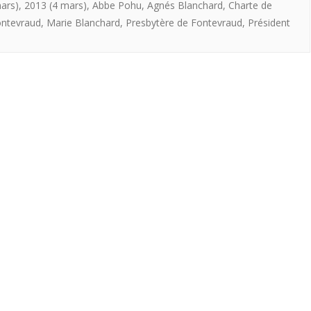
ars)
,
2013 (4 mars)
,
Abbe Pohu
,
Agnés Blanchard
,
Charte de
Fontevraud
,
Marie Blanchard
,
Presbytère de Fontevraud
,
Président
de
M.
l’Abbé
POHU
Aumônier
Général
fondateur
des
Fontevristes
le
4
mars