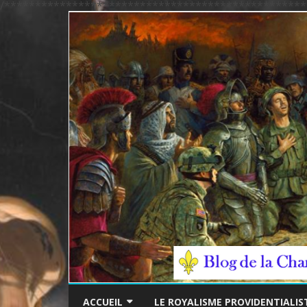
/*************************************************
ACCUEIL
LE ROYALISME PROVIDENTIALIS