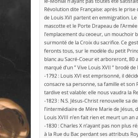
le-Monial n’ayant pas toutes été satisfa
Révolution dite Française: après le prise de
de Louis XVI partent en emmigration. Le D
mascotte et le Porte Drapeau de l’Armée 
l’emplacement du ceoeur, un mouchoir b
surmonté de la Croix du sacrifice. Ce ge
feronts tous, sur le modèle du petit Pri
blanc au Sacré-Coeur et arboreront, 80 
marqué d’un ” Vive Louis XVII ” brodé de 
-1792 : Louis XVI est emprisonné, il dé
consacre sa personne, sa famille et son
tardive est valable: elle nous vaudra la R
-1823 : N.S. Jésus-Christ renouvelle sa 
l’intermédiaire de Mère Marie de Jésus,
Louis XVIII n’en fait rien et meurt un an 
-1830 : Charles X n’ayant pas non plus r
à la Rue du Bac perdant ses attributs R