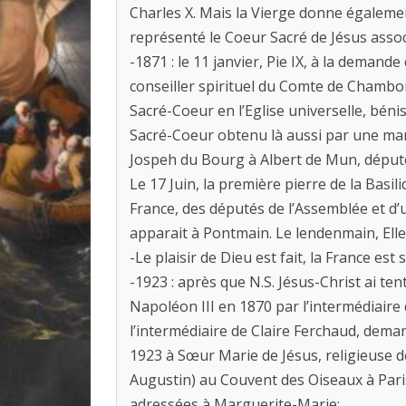
Charles X. Mais la Vierge donne égalemen
représenté le Coeur Sacré de Jésus asso
-1871 : le 11 janvier, Pie IX, à la demande
conseiller spirituel du Comte de Chambord
Sacré-Coeur en l’Eglise universelle, bén
Sacré-Coeur obtenu là aussi par une m
Jospeh du Bourg à Albert de Mun, député R
Le 17 Juin, la première pierre de la Bas
France, des députés de l’Assemblée et d’
apparait à Pontmain. Le lendenmain, Elle 
-Le plaisir de Dieu est fait, la France est 
-1923 : après que N.S. Jésus-Christ ai t
Napoléon III en 1870 par l’intermédiair
l’intermédiaire de Claire Ferchaud, deman
1923 à Sœur Marie de Jésus, religieuse 
Augustin) au Couvent des Oiseaux à Pari
adressées à Marguerite-Marie: