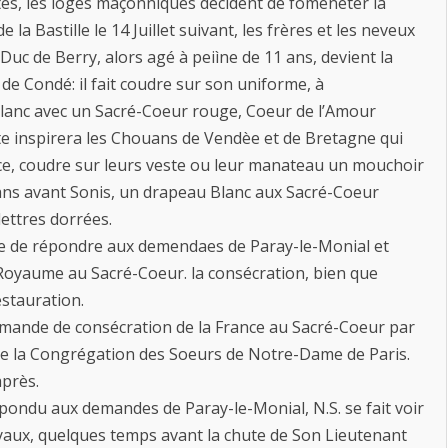
ites, les loges maçonniques décident de fomeneter la
 la Bastille le 14 Juillet suivant, les frères et les neveux
uc de Berry, alors agé à peiìne de 11 ans, devient la
de Condé: il fait coudre sur son uniforme, à
lanc avec un Sacré-Coeur rouge, Coeur de l’Amour
ste inspirera les Chouans de Vendèe et de Bretagne qui
nce, coudre sur leurs veste ou leur manateau un mouchoir
ans avant Sonis, un drapeau Blanc aux Sacré-Coeur
lettres dorrées.
cide de répondre aux demendaes de Paray-le-Monial et
 Royaume au Sacré-Coeur. la consécration, bien que
estauration.
demande de consécration de la France au Sacré-Coeur par
 de la Congrégation des Soeurs de Notre-Dame de Paris.
après.
épondu aux demandes de Paray-le-Monial, N.S. se fait voir
oyaux, quelques temps avant la chute de Son Lieutenant