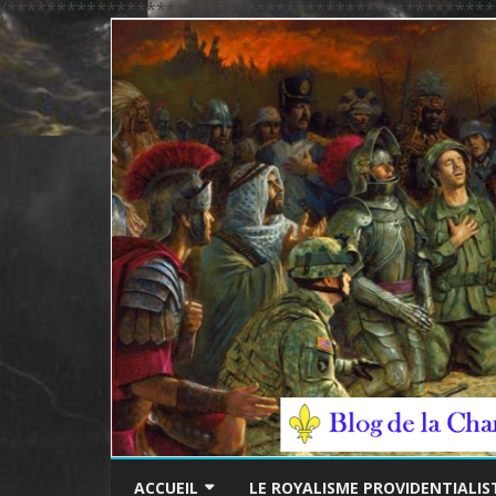
/*************************************************
ACCUEIL
LE ROYALISME PROVIDENTIALIS