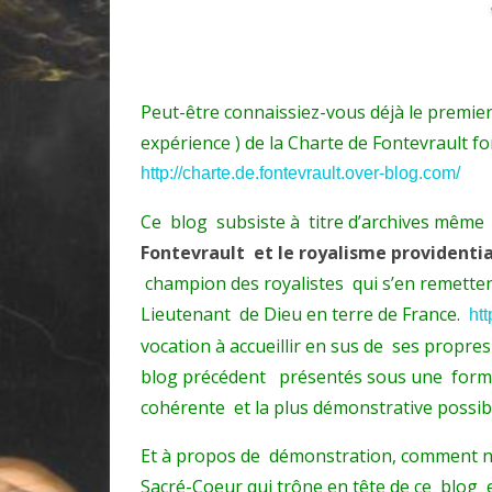
Peut-être connaissiez-vous déjà le premier
expérience ) de la Charte de Fontevrault f
http://charte.de.fontevrault.over-blog.com/
Ce blog subsiste à titre d’archives même 
Fontevrault et le royalisme providentia
champion des royalistes qui s’en remettent
Lieutenant de Dieu en terre de France.
ht
vocation à accueillir en sus de ses propre
blog précédent présentés sous une forme 
cohérente et la plus démonstrative possib
Et à propos de démonstration, comment n
Sacré-Coeur qui trône en tête de ce blog e