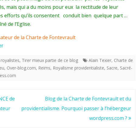
à
és, mais qui a du moins pour eux la rectitude de leur
la
es efforts qu’ils consentent conduit bien quelque part …
né de l’Eglise.
Vierge,
protectrice
ndateur de la Charte de Fontevrault
de
er
l’ordre
 royalistes
,
Tirer mieux partie de ce blog
Alain Texier
,
Charte de
monastique
ieu
,
Over-blog.com
,
Reims
,
Royalisme providentialiste
,
Sacre
,
Sacré-
ess.com
de
Fontevraud
NCE de
Blog de la Charte de Fontevrault et du
la
ateur
providentialisme. Pourquoi passer à l’hébergeur
protection
wordpress.com ?
de
ce