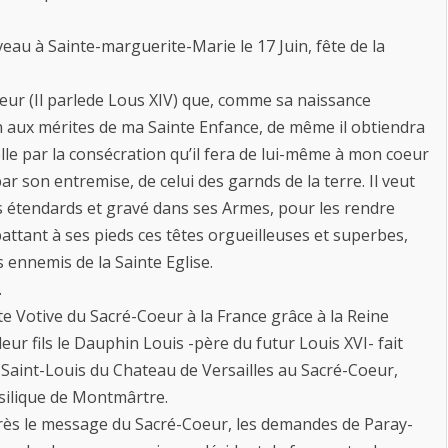
veau à Sainte-marguerite-Marie le 17 Juin, fête de la
oeur (Il parlede Lous XIV) que, comme sa naissance
n aux mérites de ma Sainte Enfance, de même il obtiendra
lle par la consécration qu’il fera de lui-même à mon coeur
ar son entremise, de celui des garnds de la terre. Il veut
es étendards et gravé dans ses Armes, pour les rendre
attant à ses pieds ces têtes orgueilleuses et superbes,
 ennemis de la Sainte Eglise.
.
ête Votive du Sacré-Coeur à la France grâce à la Reine
eur fils le Dauphin Louis -père du futur Louis XVI- fait
 Saint-Louis du Chateau de Versailles au Sacré-Coeur,
asilique de Montmârtre.
après le message du Sacré-Coeur, les demandes de Paray-