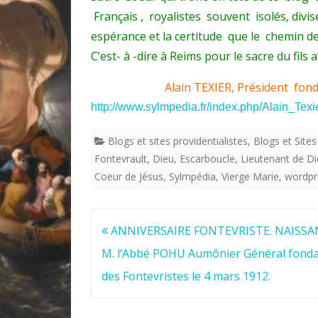
Français , royalistes souvent isolés, divis
espérance et la certitude que le chemin d
C’est- à -dire à Reims pour le sacre du fils aî
Alain TEXIER, Président fo
http://www.sylmpedia.fr/index.php/Alain_Texi
Blogs et sites providentialistes
,
Blogs et Sites
Fontevrault
,
Dieu
,
Escarboucle
,
Lieutenant de D
Coeur de Jésus
,
Sylmpédia
,
Vierge Marie
,
wordpr
Navigation
ANNIVERSAIRE FONTEVRISTE. NAISSA
de
M. l’Abbé POHU Aumônier Général fond
l’article
des Fontevristes le 4 mars 1912.