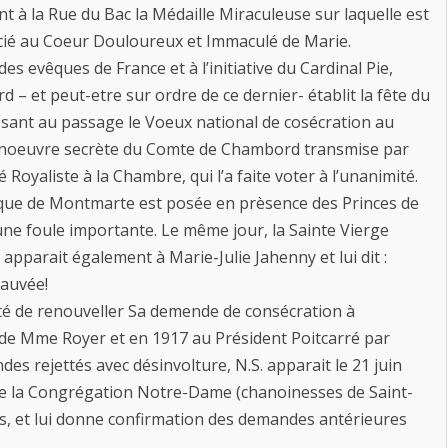
t à la Rue du Bac la Médaille Miraculeuse sur laquelle est
cié au Coeur Douloureux et Immaculé de Marie.
 des evêques de France et à l’initiative du Cardinal Pie,
 – et peut-etre sur ordre de ce dernier- établit la fête du
issant au passage le Voeux national de cosécration au
anoeuvre secrète du Comte de Chambord transmise par
oyaliste à la Chambre, qui l’a faite voter à l’unanimité.
ilique de Montmarte est posée en prèsence des Princes de
une foule importante. Le même jour, la Sainte Vierge
apparait également à Marie-Julie Jahenny et lui dit :
sauvée!
enté de renouveller Sa demende de consécration à
e de Mme Royer et en 1917 au Président Poitcarré par
des rejettés avec désinvolture, N.S. apparait le 21 juin
de la Congrégation Notre-Dame (chanoinesses de Saint-
s, et lui donne confirmation des demandes antérieures