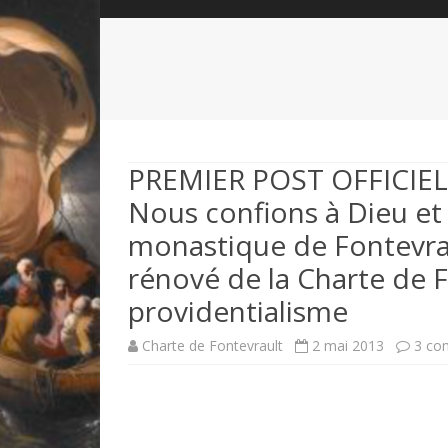
QUI SOMMES-NOUS?
ABÉCÉDAIRE DE LA CHARTE
LE FONDATEUR DE LA CHARTE
QUESTIONS/RÉPONSES
HISTORIQUE DES RENCONTRES
DÉVOTION AU SACRÉ-COEUR
L
NOUS SOUTENIR
LE ROYALISME RÉGENTISME
PREMIER POST OFFICIEL D
Nous confions à Dieu et à
QUIÉTISME?
monastique de Fontevrau
rénové de la Charte de 
providentialisme
Charte de Fontevrault
2 mai 2013
3 co