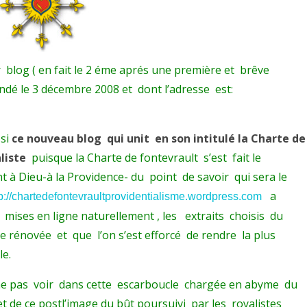
OFFICIEL
DE
CE
 blog ( en fait le 2 éme aprés une première et brêve
SITE.
ondé le 3 décembre 2008 et dont l’adresse est:
2
mai
si
ce nouveau blog
qui unit en son intitulé la Charte de
A.D.
liste
puisque la Charte de fontevrault s’est fait le
2013.
 à Dieu-à la Providence- du point de savoir qui sera le
Nous
a
tp://chartedefontevraultprovidentialisme.wordpress.com
s mises en ligne naturellement , les extraits choisis du
confions
rénovée et que l’on s’est efforcé de rendre la plus
à
le.
Dieu
e pas voir dans cette escarboucle chargée en abyme du
et
t de ce postl’image du bût poursuivi par les royalistes