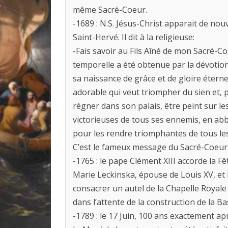
même Sacré-Coeur.
-1689 : N.S. Jésus-Christ apparait de nou
Saint-Hervé. Il dit à la religieuse:
-Fais savoir au Fils Aîné de mon Sacré-C
temporelle a été obtenue par la dévotio
sa naissance de grâce et de gloire éterne
adorable qui veut triompher du sien et, p
régner dans son palais, être peint sur l
victorieuses de tous ses ennemis, en abb
pour les rendre triomphantes de tous les
C’est le fameux message du Sacré-Coeur
-1765 : le pape Clément XIII accorde la F
Marie Leckinska, épouse de Louis XV, et l
consacrer un autel de la Chapelle Royale
dans l’attente de la construction de la B
-1789 : le 17 Juin, 100 ans exactement 