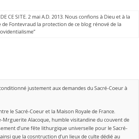
blog
rénové
 CE SITE. 2 mai A.D. 2013. Nous confions à Dieu et à la
e de Fontevraud la protection de ce blog rénové de la
de
rovidentialisme
”
la
Charte
de
Fontevrault
et
s conditionné justement aux demandes du Sacré-Coeur à
du
royalisme
tre le Sacré-Coeur et la Maison Royale de France.
providentialisme
nte-Mrguerite Alacoque, humble visitandine du couvent de
sement d’une fête lithurgique universelle pour le Sacré-
insi que la cosntruction d’un lieux de culte dédié au