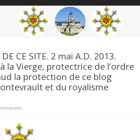
content
THÉME
AUTEUR
’ÉTENDARD
E CE SITE. 2 mai A.D. 2013.
 la Vierge, protectrice de l’ordre
d la protection de ce blog
Fontevrault et du royalisme
sur
mmentaires
PREMIER
POST