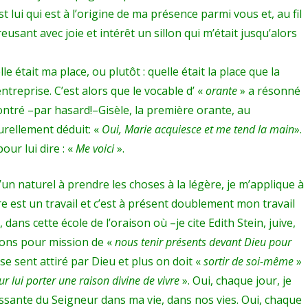
FONTEVRISTES
 lui qui est à l’origine de ma présence parmi vous et, au fil
DU
reusant avec joie et intérêt un sillon qui m’était jusqu’alors
25
 était ma place, ou plutôt : quelle était la place que la
AOûT
treprise. C’est alors que le vocable d’ «
orante
» a résonné
2017.
ncontré –par hasard!–Gisèle, la première orante, au
Ariane
turellement déduit: «
Oui, Marie acquiesce et me tend la main
».
our lui dire : «
Me voici
».
Laballe.
Dévotions
’un naturel à prendre les choses à la légère, je m’applique à
mariales.
ière est un travail et c’est à présent doublement mon travail
dans cette école de l’oraison où –je cite Edith Stein, juive,
ons pour mission de «
nous tenir présents devant Dieu pour
 se sent attiré par Dieu et plus on doit «
sortir de soi-même
»
r lui porter une raison divine de vivre
». Oui, chaque jour, je
ssante du Seigneur dans ma vie, dans nos vies. Oui, chaque