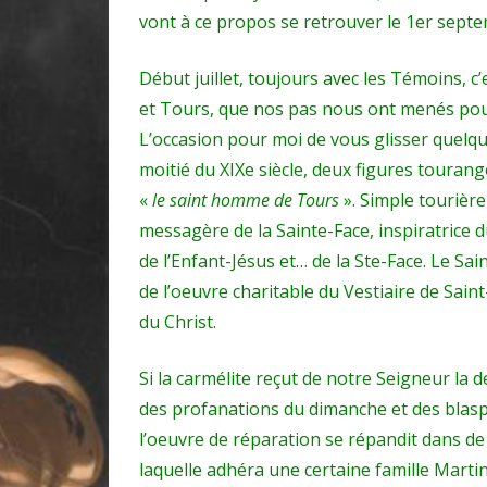
vont à ce propos se retrouver le 1er septe
Début juillet, toujours avec les Témoins, c
et Tours, que nos pas nous ont menés pour 
L’occasion pour moi de vous glisser quelqu
moitié du XIXe siècle, deux figures tourang
«
le saint homme de Tours
». Simple tourière
messagère de la Sainte-Face, inspiratrice 
de l’Enfant-Jésus et… de la Ste-Face. Le S
de l’oeuvre charitable du Vestiaire de Sai
du Christ.
Si la carmélite reçut de notre Seigneur la 
des profanations du dimanche et des blas
l’oeuvre de réparation se répandit dans de
laquelle adhéra une certaine famille Marti