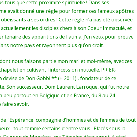
tous que cette proximité spirituelle ! Dans ses
Dame avait donné une règle pour former ces fameux apôtres
t obéissants à ses ordres ! Cette règle n’a pas été observée.
 actuellement les disciples chers à son Coeur Immaculé, et
centenaire des apparitions de Fatima. J’en veux pour preuve
dans notre pays et rayonnent plus qu’on croit.
, dont nous faisons partie mon mari et moi-même, avec ces
chapelet en cultivant l’intercession mutuelle. PRIER-
la devise de Don Gobbi ** (+ 2011) , fondateur de ce
te. Son successeur, Dom Laurent Larroque, qui fut notre
n peu partout en Belgique et en France, du 8 au 24
faire savoir.
et de l’Espérance, compagnie d’hommes et de femmes de tout
e peux –tout comme certains d’entre vous . Placés sous la
ie Grignon de Montfort, ces Témoins découvrent, à pied