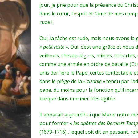
jour, je prie pour que la présence du Chr
dans le cœur, l’esprit et l’âme de mes comp
rude !
Oui, la tâche est rude, mais nous avons la
«
petit reste
». Oui, c’est une grâce et nous 
veilleurs, chevau-légers, milices, cohortes
comme une armée en ordre de bataille (Ct 6,
unis derrière le Pape, certes contestable et
dans le piège de la «
zizanie »
tendu par l’ad
pape, du moins pour la fonction qu’il inca
barque dans une mer très agitée.
Il apparaît aujourd’hui que Marie notre mè
pour former «
les apôtres des Derniers Tem
(1673-1716) , lequel soit dit en passant, re