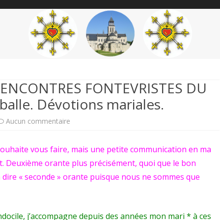
content
THÉME
AUTEUR
’ÉTENDARD
s RENCONTRES FONTEVRISTES DU
balle. Dévotions mariales.
sur
Aucun commentaire
Compte-
 souhaite vous faire, mais une petite communication en ma
rendu
lt. Deuxième orante plus précisément, quoi que le bon
(VI)
 à dire « seconde » orante puisque nous ne sommes que
des
RENCONTRES
ndocile, j’accompagne depuis des années mon mari * à ces