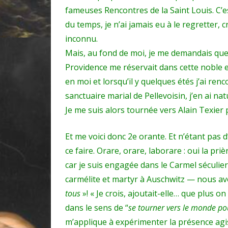
fameuses Rencontres de la Saint Louis. C’est
du temps, je n’ai jamais eu à le regretter, c
inconnu.
Mais, au fond de moi, je me demandais quelle
Providence me réservait dans cette noble en
en moi et lorsqu’il y quelques étés j’ai re
sanctuaire marial de Pellevoisin, j’en ai na
Je me suis alors tournée vers Alain Texier p
Et me voici donc 2e orante. Et n’étant pas d
ce faire. Orare, orare, laborare : oui la pr
car je suis engagée dans le Carmel séculier, 
carmélite et martyr à Auschwitz — nous av
tous
»! « Je crois, ajoutait-elle… que plus on
dans le sens de “
se tourner vers le monde pou
m’applique à expérimenter la présence agi