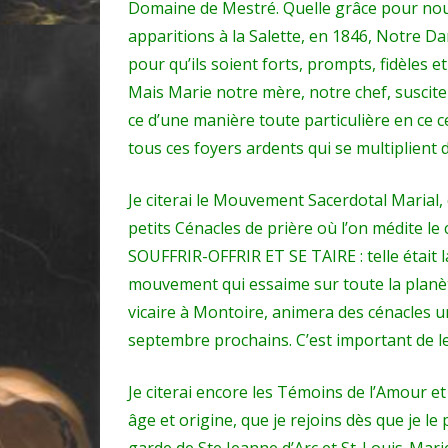
Domaine de Mestré. Quelle grâce pour nous 
apparitions à la Salette, en 1846, Notre 
pour qu’ils soient forts, prompts, fidèles e
Mais Marie notre mère, notre chef, suscite
ce d’une manière toute particulière en ce 
tous ces foyers ardents qui se multiplient 
Je citerai le Mouvement Sacerdotal Marial
petits Cénacles de prière où l’on médite le 
SOUFFRIR-OFFRIR ET SE TAIRE : telle était 
mouvement qui essaime sur toute la planè
vicaire à Montoire, animera des cénacles u
septembre prochains. C’est important de le 
Je citerai encore les Témoins de l’Amour 
âge et origine, que je rejoins dès que je l
garde de Ste Jeanne d’Arc et St-Louis-Mar