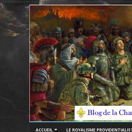
/*************************************************
ACCUEIL
LE ROYALISME PROVIDENTIALIS