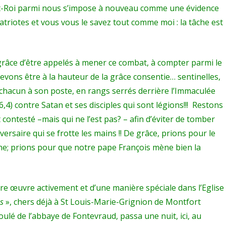
ist-Roi parmi nous s’impose à nouveau comme une évidence
atriotes et vous vous le savez tout comme moi : la tâche est
 grâce d’être appelés à mener ce combat, à compter parmi le
devons être à la hauteur de la grâce consentie… sentinelles,
, chacun à son poste, en rangs serrés derrière l’Immaculée
4) contre Satan et ses disciples qui sont légions!!! Restons
 contesté –mais qui ne l’est pas? – afin d’éviter de tomber
versaire qui se frotte les mains !! De grâce, prions pour le
rne; prions pour que notre pape François mène bien la
re œuvre activement et d’une manière spéciale dans l’Eglise
ps
», chers déjà à St Louis-Marie-Grignion de Montfort
foulé de l’abbaye de Fontevraud, passa une nuit, ici, au