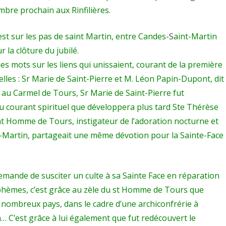
mbre prochain aux Rinfilières.
’est sur les pas de saint Martin, entre Candes-
S
aint-Martin
la clôture du jubilé.
es mots sur les liens qui unissaient, courant de la première
elles : Sr Marie de Saint-Pierre et M. Léon Papin-Dupont, dit
 au Carmel de Tours, Sr Marie de Saint-Pierre fut
du courant spirituel que développera plus tard Ste Thérèse
aint Homme de Tours, instigateur de l’adoration nocturne et
nt-Martin, partageait une même dévotion pour la Sainte-Face
demande de susciter un culte à sa Sainte Face en réparation
phèmes, c’est grâce au zèle du st Homme de Tours que
 nombreux pays, dans le cadre d’une archiconfrérie à
n… C’est grâce à lui également que fut redécouvert le