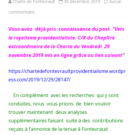
Charte de Fontevrault
30 décembre 2019
Aucun
sur
commentaire
Compléments
Vous avez déjà pris connaissance du post
“Vers
au
le royalisme providentialiste. C/R du Chapître
C/R
extraordinaire de la Charte du Vendredi 29
du
novembre 2019 mis en ligne grâce au lien suivant
”
Chapître
https://chartedefontevraultprovidentialisme.wordpr
extraordinaire
ess.com/2019/12/29/28147/
de
En complément avec les recherches qui y sont
la
conduites, nous vous prions de bien vouloir
Charte
trouver maintenant deux analyses
du
supplémentaires faisant suite à des contributions
Vendredi 29
reçues à l’annonce de la tenue à Fontevraud