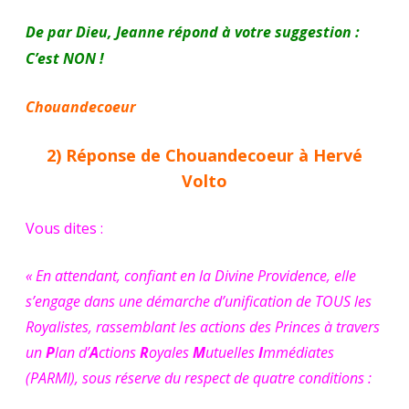
De par Dieu, Jeanne répond à votre suggestion :
C’est NON !
Chouandecoeur
2) Réponse de Chouandecoeur à Hervé
Volto
Vous dites :
« En attendant, confiant en la Divine Providence, elle
s’engage dans une démarche d’unification de TOUS les
Royalistes, rassemblant les actions des Princes à travers
un
P
lan d’
A
ctions
R
oyales
M
utuelles
I
mmédiates
(PARMI), sous réserve du respect de quatre conditions :