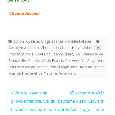
Bien à vous.
Chouandecoeur
Action royaliste
,
Blogs et sites providentialistes
Absolem Absolem
,
Chouan de Coeur
,
Hervé Volto ( CJA)
Président 1991-1994 H**
,
Jeanne d'Arc
,
Roi Charles VI de
France
,
Roi Charles VII de France
,
Roi Henri V d'Angleterre
,
Roi Louis XVI de France
,
Rois d'Angleterre
,
Rois de France
,
Rois de France et de Navarre
,
Vote blanc
Navigation
Vers le royalisme
25 décembre 496 :
de
providentialiste. C/R du
baptême du roi Clovis d'
l’article
Chapître extraordinaire
aprés Abel Hugo (Tome