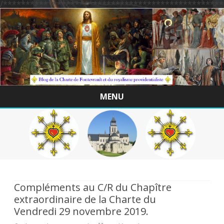
/*************************************************
MENU
Skip
to
content
Compléments au C/R du Chapître
extraordinaire de la Charte du
Vendredi 29 novembre 2019.