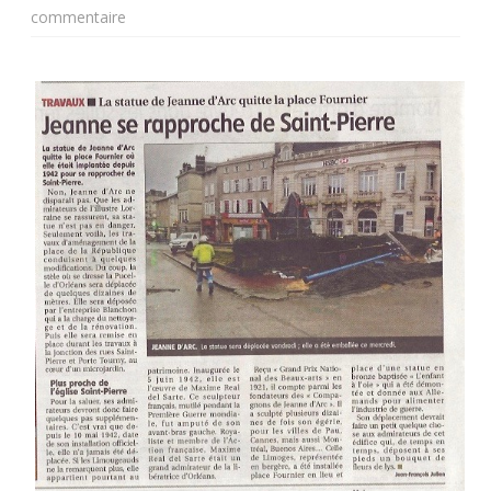
sur
commentaire
Statue
de
Jeanne
d’arc
à
Limoges,
un
petit
tour
et
puis
revient.