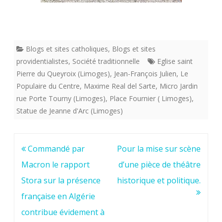
Blogs et sites catholiques
,
Blogs et sites
providentialistes
,
Société traditionnelle
Eglise saint
Pierre du Queyroix (Limoges)
,
Jean-François Julien
,
Le
Populaire du Centre
,
Maxime Real del Sarte
,
Micro Jardin
rue Porte Tourny (Limoges)
,
Place Fournier ( Limoges)
,
Statue de Jeanne d'Arc (Limoges)
Navigation
Commandé par
Pour la mise sur scène
de
Macron le rapport
d’une pièce de théâtre
l’article
Stora sur la présence
historique et politique.
française en Algérie
contribue évidement à