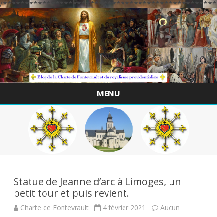
/*************************************************
MENU
Skip
to
content
Statue de Jeanne d’arc à Limoges, un
petit tour et puis revient.
Charte de Fontevrault
4 février 2021
Aucun