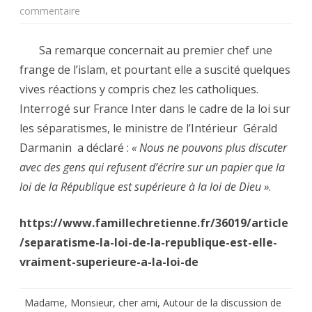
sur
commentaire
Séparatisme
Sa remarque concernait au premier chef une
:
frange de l’islam, et pourtant elle a suscité quelques
la
vives réactions y compris chez les catholiques.
loi
Interrogé sur France Inter dans le cadre de la loi sur
les séparatismes, le ministre de l’Intérieur Gérald
de
Darmanin a déclaré :
« Nous ne pouvons plus discuter
la
avec des gens qui refusent d’écrire sur un papier que la
République
loi de la République est supérieure à la loi de Dieu »
.
est-
https://www.famillechretienne.fr/36019/article
elle
/separatisme-la-loi-de-la-republique-est-elle-
vraiment
vraiment-superieure-a-la-loi-de
supérieure
à
Madame, Monsieur, cher ami, Autour de la discussion de