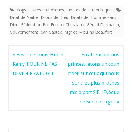
Blogs et sites catholiques
,
Limites de la république
Droit de Naître
,
Droits de Dieu
,
Droits de l'homme sans
Dieu
,
Fédération Pro Europa Christiana
,
Gérald Darmanin
,
Gouvernement Jean Castex
,
Mgr de Moulins Beaufort
Navigation
Envoi de Louis-Hubert
En attendant nos
de
Remy. POUR NE PAS
princes, jetons un coup
l’article
DEVENIR AVEUGLE
d’oeil sur ceux qui nous
sont les plus proches
mis à part S.E. l’Evêque
de Seo de Urgel.