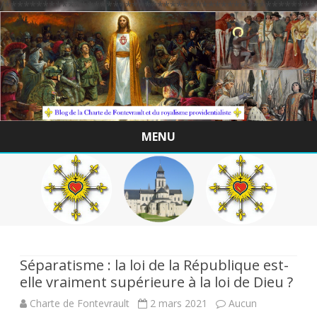
/*************************************************
MENU
Skip
to
content
Séparatisme : la loi de la République est-
elle vraiment supérieure à la loi de Dieu ?
Charte de Fontevrault
2 mars 2021
Aucun