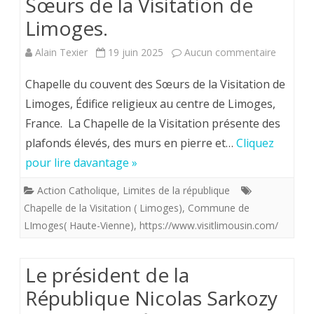
Sœurs de la Visitation de
l’ont
Limoges.
pas
epargnée-
sur
Alain Texier
19 juin 2025
Aucun commentaire
la
Chapelle
Chapelle du couvent des Sœurs de la Visitation de
grandiose
du
Limoges, Édifice religieux au centre de Limoges,
France. La Chapelle de la Visitation présente des
Abbaye
couvent
plafonds élevés, des murs en pierre et…
Cliquez
de
des
pour lire davantage »
Saint
Sœurs
Action Catholique
,
Limites de la république
Martial
de
Chapelle de la Visitation ( Limoges)
,
Commune de
de
la
LImoges( Haute-Vienne)
,
https://www.visitlimousin.com/
Limoges.
Visitatio
Le président de la
de
République Nicolas Sarkozy
Limoges