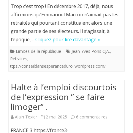
Emmanuel
condamnés.
Trop c’est trop ! En décembre 2017, déjà, nous
Macron
affirmions qu’Emmanuel Macron n’aimait pas les
retraités qui pourtant constituaient alors une
n’aime
grande partie de ses électeurs. Il s’agissait, à
pas
l’époque,…
Cliquez pour lire davantage »
–
Limites de la république
Jean-Yves Pons CJA.
,
vraiment
Retraités
,
pas
ttps://conseildansesperanceduroi.wordpress.com/
–
Halte à l’emploi discourtois
les
de l’expression ” se faire
retraités.
limoger” .
sur
Alain Texier
2 mai 2025
6 commentaires
Halte
FRANCE 3 https://france3-