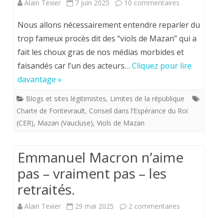
sur
Alain Texier
7 juin 2025
10 commentaires
vous
Viols
a
Nous allons nécessairement entendre reparler du
dits
trop fameux procès dit des “viols de Mazan” qui a
pas
fait les choux gras de nos médias morbides et
de
dit.
faisandés car l’un des acteurs…
Cliquez pour lire
Mazan.
davantage »
A
Blogs et sites légitimistes
,
Limites de la république
propos
Charte de Fontevrault
,
Conseil dans l’Espérance du Roi
de
(CER)
,
Mazan (Vaucluse)
,
Viols de Mazan
l’origine
Emmanuel Macron n’aime
éthnique
pas – vraiment pas – les
d’une
retraités.
partie
sur
Alain Texier
29 mai 2025
2 commentaires
des