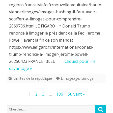
à
regions.francetvinfo.fr/nouvelle-aquitaine/haute-
vienne/limoges/limoges-bashing-il-faut-avoir-
l’emploi
souffert-a-limoges-pour-comprendre-
discourtois
2869736.html LE FIGARO * Donald Trump
de
renonce à limoger le président de la Fed, Jerome
l’expression
Powell, avant la fin de son mandat
https://www.lefigaro.fr/international/donald-
”
trump-renonce-a-limoger-jerome-powell-
se
20250423 FRANCE BLEU …
Cliquez pour lire
faire
davantage »
limoger”
Limites de la république
Limogeage
,
Limoger
.
Pagination
1
2
3
…
196
Suivant »
des
Recherche
Reche
publications