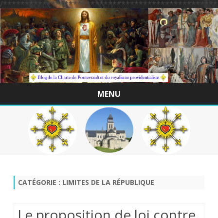
/*************************************************
MENU
Skip
to
content
CATÉGORIE :
LIMITES DE LA RÉPUBLIQUE
Le proposition de loi contre