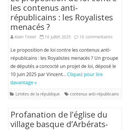
les contenus anti-
républicains : les Royalistes
menacés ?
sur
Alain Texier
10 juillet 2025
10 commentaires
Le
Le proposition de loi contre les contenus anti-
propositi
républicains : les Royalistes menacés ? Un groupe
de députés a concocté un projet de loi, déposé le
de
10 juin 2025 par Vincent…
Cliquez pour lire
loi
davantage »
contre
Limites de la république
contenus anti-républicains
les
contenus
Profanation de l’église du
anti-
village basque d’Arbérats-
républica