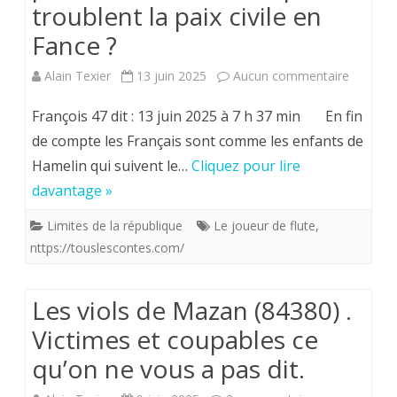
troublent la paix civile en
Légion
Fance ?
d’honneur
sur
Alain Texier
13 juin 2025
Aucun commentaire
D’ou
François 47 dit : 13 juin 2025 à 7 h 37 min En fin
viennent
de compte les Français sont comme les enfants de
Hamelin qui suivent le…
Cliquez pour lire
majorit
davantage »
–
Limites de la république
Le joueur de flute
,
probabl
nttps://touslescontes.com/
ceux
qui
Les viols de Mazan (84380) .
troublen
Victimes et coupables ce
la
qu’on ne vous a pas dit.
paix