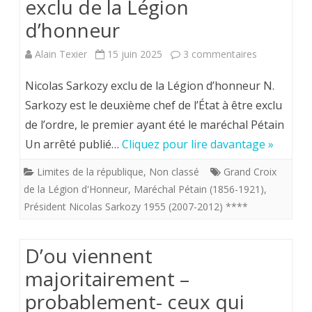
exclu de la Légion
d’honneur
sur
Alain Texier
15 juin 2025
3 commentaires
Le
Nicolas Sarkozy exclu de la Légion d’honneur N.
président
Sarkozy est le deuxième chef de l’État à être exclu
de l’ordre, le premier ayant été le maréchal Pétain
de
Un arrêté publié…
Cliquez pour lire davantage »
la
Limites de la république
,
Non classé
Grand Croix
République
de la Légion d'Honneur
,
Maréchal Pétain (1856-1921)
,
Nicolas
Président Nicolas Sarkozy 1955 (2007-2012) ****
Sarkozy
exclu
D’ou viennent
majoritairement –
de
probablement- ceux qui
la