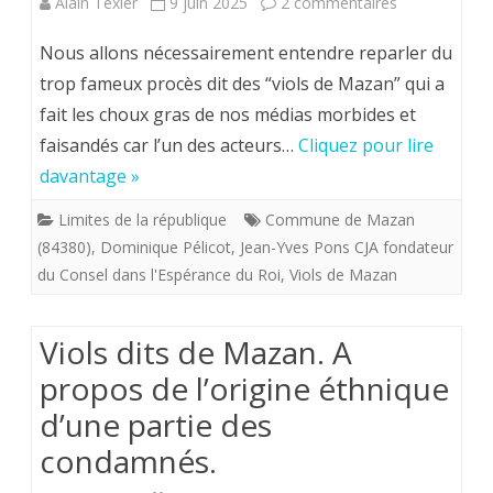
sur
Alain Texier
9 juin 2025
2 commentaires
civile
Les
Nous allons nécessairement entendre reparler du
en
viols
trop fameux procès dit des “viols de Mazan” qui a
Fance
fait les choux gras de nos médias morbides et
de
?
faisandés car l’un des acteurs…
Cliquez pour lire
Mazan
davantage »
(84380)
Limites de la république
Commune de Mazan
.
(84380)
,
Dominique Pélicot
,
Jean-Yves Pons CJA fondateur
Victimes
du Consel dans l'Espérance du Roi
,
Viols de Mazan
et
Viols dits de Mazan. A
coupables
propos de l’origine éthnique
ce
d’une partie des
qu’on
condamnés.
ne