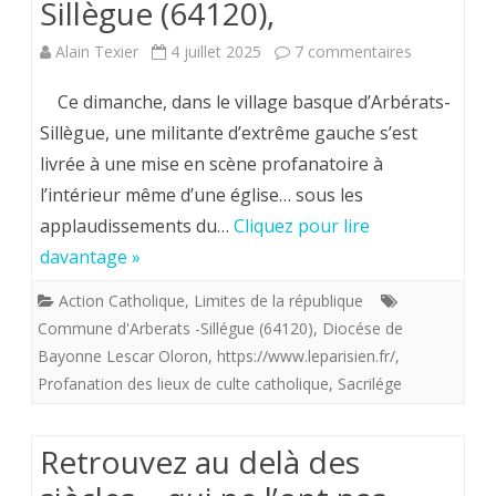
Sillègue (64120),
:
sur
Alain Texier
4 juillet 2025
7 commentaires
les
Profanation
Ce dimanche, dans le village basque d’Arbérats-
Royaliste
de
Sillègue, une militante d’extrême gauche s’est
menacés
livrée à une mise en scène profanatoire à
l’église
?
l’intérieur même d’une église… sous les
du
applaudissements du…
Cliquez pour lire
village
davantage »
basque
Action Catholique
,
Limites de la république
d’Arbérats-
Commune d'Arberats -Sillégue (64120)
,
Diocése de
Bayonne Lescar Oloron
,
https://www.leparisien.fr/
,
Sillègue
Profanation des lieux de culte catholique
,
Sacrilége
(64120),
Retrouvez au delà des