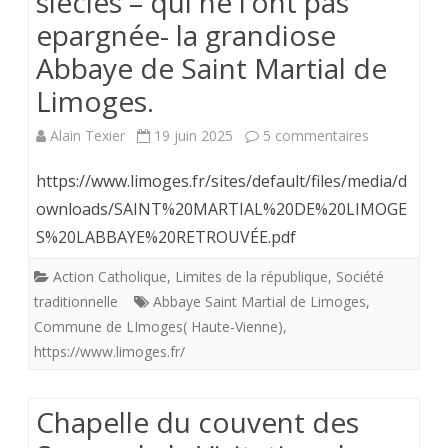
siècles – qui ne l’ont pas
epargnée- la grandiose
Abbaye de Saint Martial de
Limoges.
sur
Alain Texier
19 juin 2025
5 commentaires
Retrouvez
https://www.limoges.fr/sites/default/files/media/d
au
ownloads/SAINT%20MARTIAL%20DE%20LIMOGE
S%20LABBAYE%20RETROUVÉE.pdf
delà
des
Action Catholique
,
Limites de la république
,
Société
traditionnelle
Abbaye Saint Martial de Limoges
,
siècles
Commune de LImoges( Haute-Vienne)
,
–
https://www.limoges.fr/
qui
Chapelle du couvent des
ne