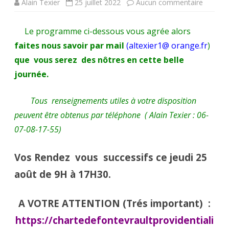
sur
Alain Texier
25 juillet 2022
Aucun commentaire
Comme
Le programme ci-dessous vous agrée alors
vous
faites nous savoir par mail
(altexier1@ orange.fr
)
inscrire
que vous serez des nôtres en cette belle
aux
journée.
XXXIV
Tous renseignements utiles à votre disposition
émes
peuvent être obtenus par téléphone ( Alain Texier : 06-
Rencont
07-08-17-55)
fontevri
Vos Rendez vous successifs ce jeudi 25
du
août de 9H à 17H30.
jeudi
25
A VOTRE ATTENTION (Trés important) :
Août
https://chartedefontevraultprovidentiali