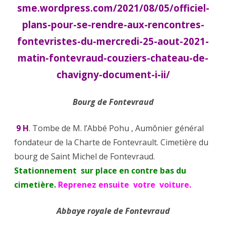
2022
sme.wordpress.com/2021/08/05/officiel-
+
plans-pour-se-rendre-aux-rencontres-
fontevristes-du-mercredi-25-aout-2021-
Progra
matin-fontevraud-couziers-chateau-de-
des
chavigny-document-i-ii/
Rencont
Bourg de Fontevraud
9 H
.
Tombe de M. l’Abbé Pohu , Aumônier général
fondateur de la Charte de Fontevrault. Cimetière du
bourg de Saint Michel de Fontevraud.
Stationnement sur place en contre bas du
cimetière.
Reprenez ensuite votre voiture.
Abbaye royale de Fontevraud