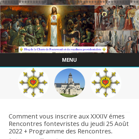
/*************************************************
MENU
Skip
to
content
Comment vous inscrire aux XXXIV émes
Rencontres fontevristes du jeudi 25 Août
2022 + Programme des Rencontres.