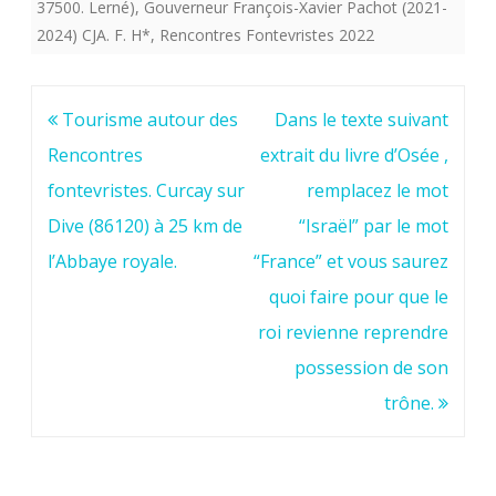
37500. Lerné)
,
Gouverneur François-Xavier Pachot (2021-
2024) CJA. F. H*
,
Rencontres Fontevristes 2022
Navigation
Tourisme autour des
Dans le texte suivant
de
Rencontres
extrait du livre d’Osée ,
l’article
fontevristes. Curcay sur
remplacez le mot
Dive (86120) à 25 km de
“Israël” par le mot
l’Abbaye royale.
“France” et vous saurez
quoi faire pour que le
roi revienne reprendre
possession de son
trône.