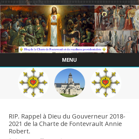
/*************************************************
MENU
Skip
to
content
RIP. Rappel à Dieu du Gouverneur 2018-
2021 de la Charte de Fontevrault Annie
Robert.