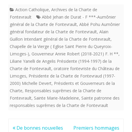
Action Catholique
,
Archives de la Charte de
Fontevrault
Abbé Jehan de Durat - F ***-Aumônier
général de la Charte de Fontevrault
,
Abbé Pohu Aumônier
général fondateur de la Charte de Fontevrault
,
Alain
Guillon Intendant général de la Charte de Fontevrault
,
Chapelle de la Vierge ( Eglise Saint Pierre du Queyroix-
Limoges-)
,
Gouverneur Annie Robert (2018-2021) F. H **
,
Liliane Yanelli de Angelis Présidente (1994-1997) de la
Charte de Fontevrault
,
oratoire fontevriste du Château de
Limoges
,
Présidente de la Charte de Fontevraud (1997-
2000) Michelle Devert
,
Présidents et Gouverneurs de la
Charte
,
Responsables suprêmes de la Charte de
Fontevrault
,
Sainte Marie-Madeleine
,
Sainte patronne des
responsables suprêmes de la Charte de Fontevrault
Navigation
De bonnes nouvelles
Premiers hommages