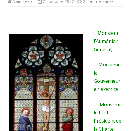
sur
Alain Texier
21 octobre 2022
2 commentaires
RIP.
Rappel
à
M
onsieur
l’Aumônier
Dieu
Général,
du
Gouvern
Monsieur
le
2018-
Gouverneur
2021
en exercice
de
la
Monsieur
le Past-
Charte
Président de
de
la Charte