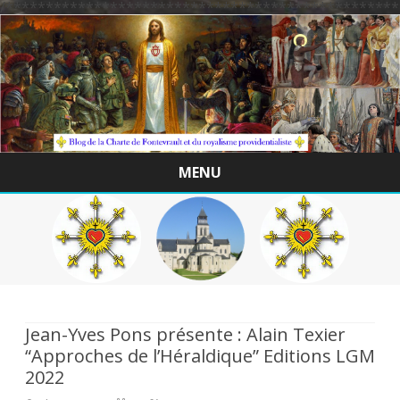
/*************************************************
MENU
Skip
to
content
Jean-Yves Pons présente : Alain Texier
“Approches de l’Héraldique” Editions LGM
2022