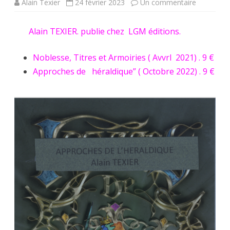
sur
Alain Texier
24 février 2023
Un commentaire
Jean-
Alain TEXIER. publie chez LGM éditions.
Yves
Pons
Noblesse, Titres et Armoiries ( Avvrl 2021) . 9 €
Approches de héraldique” ( Octobre 2022) . 9 €
présente
:
Alain
Texier
“Approche
de
l’Héraldiqu
Editions
LGM