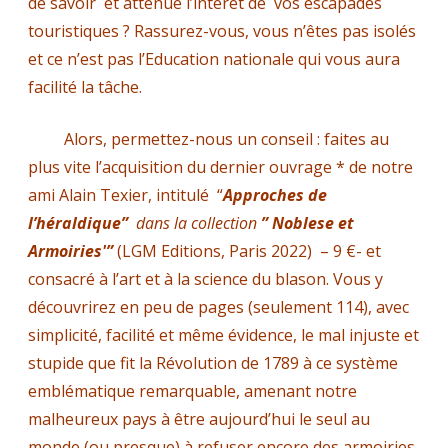
de savoir et atténue l’intérêt de vos escapades
touristiques ? Rassurez-vous, vous n’êtes pas isolés
et ce n’est pas l’Education nationale qui vous aura
facilité la tâche.
Alors, permettez-nous un conseil : faites au
plus vite l’acquisition du dernier ouvrage * de notre
ami Alain Texier, intitulé “
Approches de
l’
héraldique”
d
ans la collection
” Noblese et
Armoiries'”
(LGM Editions, Paris 2022) – 9 €- et
consacré à l’art et à la science du blason. Vous y
découvrirez en peu de pages (seulement 114), avec
simplicité, facilité et même évidence, le mal injuste et
stupide que fit la Révolution de 1789 à ce système
emblématique remarquable, amenant notre
malheureux pays à être aujourd’hui le seul au
monde (ou presque) à refuser encore des armoiries