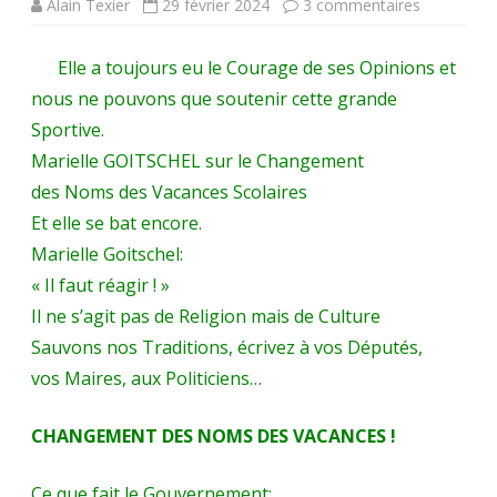
sur
Alain Texier
29 février 2024
3 commentaires
Marielle
Elle a toujours eu le Courage de ses Opinions et
GOITSCHE
nous ne pouvons que soutenir cette grande
monte
Sportive.
aux
Marielle GOITSCHEL sur le Changement
des Noms des Vacances Scolaires
créneaux
Et elle se bat encore.
pour
Marielle Goitschel:
défendre-
« Il faut réagir ! »
en
Il ne s’agit pas de Religion mais de Culture
Sauvons nos Traditions, écrivez à vos Députés,
pratique-
vos Maires, aux Politiciens…
les
racines
CHANGEMENT DES NOMS DES VACANCES !
chrétienne
Ce que fait le Gouvernement: