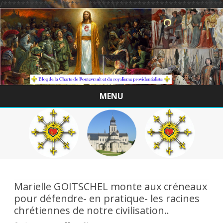
/*************************************************
MENU
Skip
to
content
Marielle GOITSCHEL monte aux créneaux
pour défendre- en pratique- les racines
chrétiennes de notre civilisation..