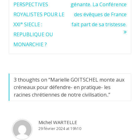
de
PERSPECTIVES
génante. La Conférence
l’article
ROYALISTES POUR LE
des évêques de France
XXI° SIECLE :
fait part de sa tristesse.
REPUBLIQUE OU
MONARCHIE ?
3 thoughts on “
Marielle GOITSCHEL monte aux
créneaux pour défendre- en pratique- les
racines chrétiennes de notre civilisation..
”
Michel WARTELLE
29 février 2024 at 19h10