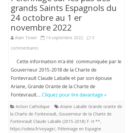
grands Saints Espagnols du
24 octobre au 1 er
novembre 2022
Alain Texier
14 septembre 2022
5
sur
commentaires
Pélerinage
Cette information m’a été communiquée par le
sur
Gouverneur 2015-2018 de la Charte de
Fontevrault Claude Laballe et par son épouse
les
Ariane, Grande Orante de la Charte de
pas
Fontevrault….
Cliquez pour lire davantage »
des
Action Catholique
Ariane Laballe Grande orante de
grands
la Charte de Fontevrault
,
Gouverneur de la Charte de
Saints
Fontevrault Claude Laballe (2015-2018) F. H **
,
https://odeia.fr/voyage/
,
Pèlerinage en Espagne
Espagnols