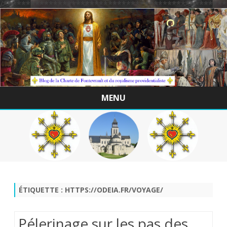
/*************************************************
MENU
Skip
to
content
ÉTIQUETTE :
HTTPS://ODEIA.FR/VOYAGE/
Pélerinage sur les pas des