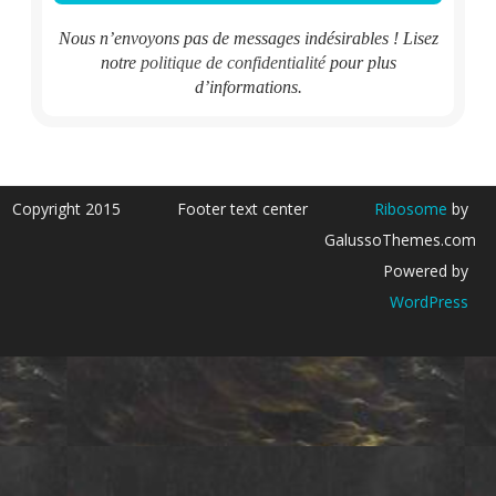
Nous n’envoyons pas de messages indésirables ! Lisez
notre
politique de confidentialité
pour plus
d’informations.
Copyright 2015
Footer text center
Ribosome
by
GalussoThemes.com
Powered by
WordPress