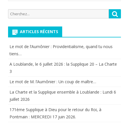
du
Recherche
Reche
24
pour:
octobre
ARTICLES RÉCENTS
au
Le mot de l’Aumônier : Providentialisme, quand tu nous
1
tiens…
er
A Loublande, le 6 juillet 2026 : la Supplique 20 – La Charte
novembre
3
2022
Le mot de M. l’Aumônier : Un coup de maître…
La Charte et la Supplique ensemble à Loublande : Lundi 6
juillet 2026
171ème Supplique à Dieu pour le retour du Roi, à
Pontmain : MERCREDI 17 juin 2026.