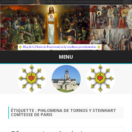
/*************************************************
MENU
Skip
to
content
ÉTIQUETTE :
PHILOMENA DE TORNOS Y STEINHART
COMTESSE DE PARIS