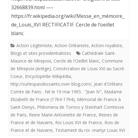
de
mai)
32668839.html —–
Louis
https://fr.wikipedia.org/wiki/Messe_en_mémoire_
XVI.
de_Louis_XVI RECTIFICATIF. Cercle de l’oeillet
blanc.
Mémorial
de
Action Légitimiste
,
Action Orléaniste
,
Action royaliste
,
Blogs et sites providentialistes
Cathédrale Saint-
France
Maurice de Mirepoix
,
Cercle de l'Oeillet blanc
,
Commune
à
de MIrepoix (Ariège)
,
Consécration de Louis XVI au Sacré-
Coeur
,
Encyclopédie Wikipédia
,
Saint-
http://surlespasdessaints.over-blog.com/
,
Jean d'Orléans
Denys,
Comte de Paris . Né le 19 mai 1965 . "Jean IV"
,
Madame
Cercle
Elizabeth de France (1764-1794)
,
Mémorial de France à
Saint-Denys
,
Philomena de Tornos y Steinhart Comtesse
de
de Paris
,
Reine Marie-Antoinette de France
,
Reines de
l’Oeillet
France et de Navarre
,
Roi Louis XVI de France
,
Rois de
France et de Navarre
,
Testament du roi -martyr Louis XVI
Blanc,