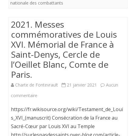
patriotisme
nationale des combattants
.
2021. Messes
Paris.
commémoratives de Louis
Dimanche
XVI. Mémorial de France à
9
Saint-Denys, Cercle de
mai
l’Oeillet Blanc, Comte de
2021
Paris.
.
Charte de Fontevrault
21 janvier 2021
Aucun
(
sur
commentaire
+
2021.
Orléans
https://fr.wikisource.org/wiki/Testament_de_Loui
Messes
s_XVI_(manuscrit) Consécration de la France au
le
Sacré-Cœur par Louis XVI au Temple
commémoratives
8
http://surlespasdessaints.over-blog.com/article-