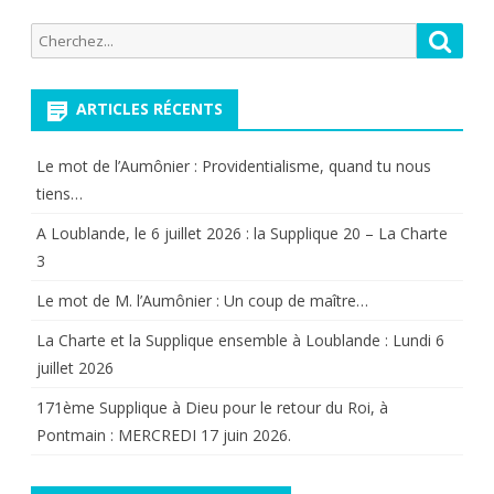
Comte
Recherche
Reche
de
pour:
Paris.
ARTICLES RÉCENTS
Le mot de l’Aumônier : Providentialisme, quand tu nous
tiens…
A Loublande, le 6 juillet 2026 : la Supplique 20 – La Charte
3
Le mot de M. l’Aumônier : Un coup de maître…
La Charte et la Supplique ensemble à Loublande : Lundi 6
juillet 2026
171ème Supplique à Dieu pour le retour du Roi, à
Pontmain : MERCREDI 17 juin 2026.