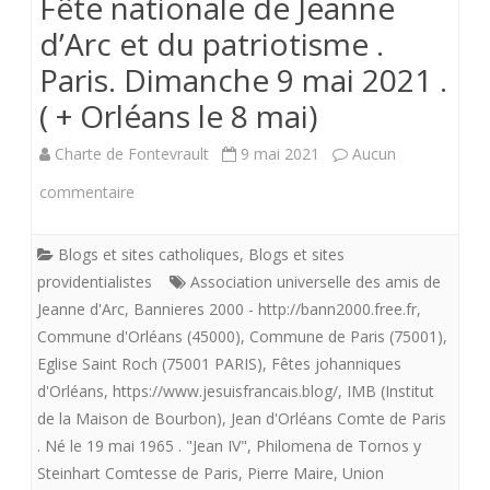
Fête nationale de Jeanne
d’Arc et du patriotisme .
Paris. Dimanche 9 mai 2021 .
( + Orléans le 8 mai)
Charte de Fontevrault
9 mai 2021
Aucun
sur
commentaire
Fête
Blogs et sites catholiques
,
Blogs et sites
nationale
providentialistes
Association universelle des amis de
de
Jeanne d'Arc
,
Bannieres 2000 - http://bann2000.free.fr
,
Commune d'Orléans (45000)
,
Commune de Paris (75001)
,
Jeanne
Eglise Saint Roch (75001 PARIS)
,
Fêtes johanniques
d’Arc
d'Orléans
,
https://www.jesuisfrancais.blog/
,
IMB (Institut
de la Maison de Bourbon)
,
Jean d'Orléans Comte de Paris
et
. Né le 19 mai 1965 . "Jean IV"
,
Philomena de Tornos y
du
Steinhart Comtesse de Paris
,
Pierre Maire
,
Union