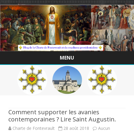
/*************************************************
MENU
Skip
to
content
Comment supporter les avanies
contemporaines ? Lire Saint Augustin.
Charte de Fontevrault
28 août 2018
Aucun