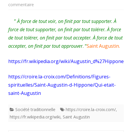
sur
commentaire
Comment
”
À force de tout voir, on finit par tout supporter. À
supporter
force de tout supporter, on finit par tout tolérer. À force
les
de tout tolérer, on finit par tout accepter. À force de tout
avanies
accepter, on finit par tout approuve
r. “
Saint Augustin.
contemporaines
https://fr.wikipedia.org/wiki/Augustin_d%27Hippone
?
https://croire.la-croix.com/Definitions/Figures-
Lire
spirituelles/Saint-Augustin-d-Hippone/Qui-etait-
Saint
saint-Augustin
Augustin.
Société traditionnelle
https://croire.la-croix.com/
,
https://fr.wikipedia.org/wiki
,
Saint Augustin