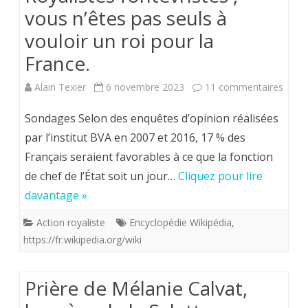
vous n’êtes pas seuls à
vouloir un roi pour la
France.
sur
Alain Texier
6 novembre 2023
11 commentaires
Royal
Sondages Selon des enquêtes d’opinion réalisées
fonte
par l’institut BVA en 2007 et 2016, 17 % des
Français seraient favorables à ce que la fonction
,
de chef de l’État soit un jour…
Cliquez pour lire
vous
davantage »
n’ête
Action royaliste
Encyclopédie Wikipédia
,
pas
https://fr.wikipedia.org/wiki
seuls
à
Prière de Mélanie Calvat,
voulo