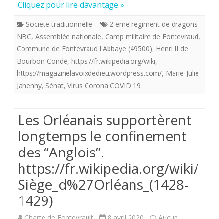
Cliquez pour lire davantage »
régiment
Société traditionnelle
2 éme régiment de dragons
basé
NBC
,
Assemblée nationale
,
Camp militaire de Fontevraud
,
à
Commune de Fontevraud l'Abbaye (49500)
,
Henri II de
Bourbon-Condé
,
https://fr.wikipedia.org/wiki
,
Fontevraud
https://magazinelavoixdedieu.wordpress.com/
,
Marie-Julie
procède
Jahenny
,
Sénat
,
Virus Corona COVID 19
à
Les Orléanais supportèrent
la
longtemps le confinement
désinfection
des “Anglois”.
de
https://fr.wikipedia.org/wiki/
l’Assemblée
Siège_d%27Orléans_(1428-
Nationale
1429)
.
Charte de Fontevrault
8 avril 2020
Aucun