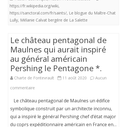
les
https://fr.wikipedia.org/wiki
,
temps
https://sanctoral.com/fr/saints/
,
Le blogue du Maître-Chat
Lully
,
Mélanie Calvat bergére de La Salette
de
calamité.
Le château pentagonal de
Maulnes qui aurait inspiré
au général américain
Pershing le Pentagone *.
Charte de Fontevrault
11 août 2020
Aucun
sur
commentaire
Le
Le château pentagonal de Maulnes un édifice
château
symbolique construit par un architecte inconnu,
qui a inspiré le général Pershing chef d’état major
pentagonal
du coprs expéditionnaire américain en France en…