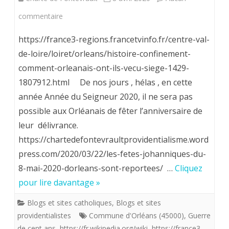
sur
commentaire
Les
https://france3-regions.francetvinfo.fr/centre-val-
Orléanais
de-loire/loiret/orleans/histoire-confinement-
comment-orleanais-ont-ils-vecu-siege-1429-
supportèrent
1807912.html De nos jours , hélas , en cette
longtemps
année Année du Seigneur 2020, il ne sera pas
le
possible aux Orléanais de fêter l’anniversaire de
confinement
leur délivrance.
https://chartedefontevraultprovidentialisme.word
des
press.com/2020/03/22/les-fetes-johanniques-du-
“Anglois”.
8-mai-2020-dorleans-sont-reportees/ …
Cliquez
https://fr.wikipedia.org/wiki/Siège_d%27Orléans_(1
pour lire davantage »
1429)
Blogs et sites catholiques
,
Blogs et sites
providentialistes
Commune d'Orléans (45000)
,
Guerre
de cent ans
,
https://fr.wikipedia.org/wiki
,
https://france3-