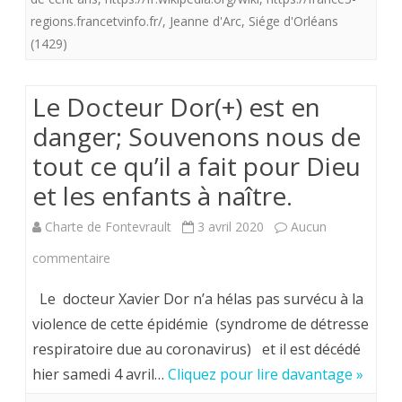
regions.francetvinfo.fr/
,
Jeanne d'Arc
,
Siége d'Orléans
(1429)
Le Docteur Dor(+) est en
danger; Souvenons nous de
tout ce qu’il a fait pour Dieu
et les enfants à naître.
Charte de Fontevrault
3 avril 2020
Aucun
sur
commentaire
Le
Le docteur Xavier Dor n’a hélas pas survécu à la
Docteur
violence de cette épidémie (syndrome de détresse
respiratoire due au coronavirus) et il est décédé
Dor(+)
hier samedi 4 avril…
Cliquez pour lire davantage »
est