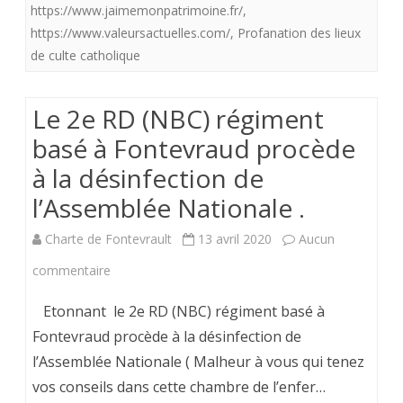
le
https://www.jaimemonpatrimoine.fr/
,
https://www.valeursactuelles.com/
,
Profanation des lieux
confinement
de culte catholique
.
Le 2e RD (NBC) régiment
basé à Fontevraud procède
à la désinfection de
l’Assemblée Nationale .
Charte de Fontevrault
13 avril 2020
Aucun
sur
commentaire
Le
Etonnant le 2e RD (NBC) régiment basé à
2e
Fontevraud procède à la désinfection de
l’Assemblée Nationale ( Malheur à vous qui tenez
RD
vos conseils dans cette chambre de l’enfer…
(NBC)