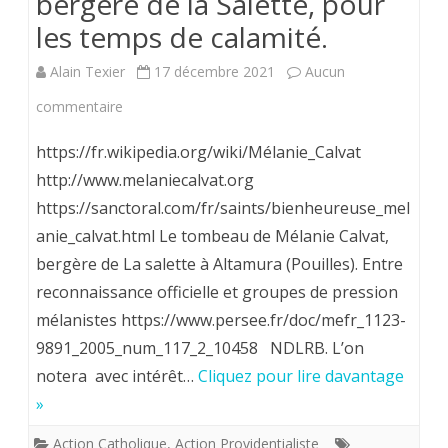
bergère de la Salette, pour
les temps de calamité.
un
roi
Alain Texier
17 décembre 2021
Aucun
pour
sur
commentaire
la
Prière
https://fr.wikipedia.org/wiki/Mélanie_Calvat
Franc
de
http://www.melaniecalvat.org
https://sanctoral.com/fr/saints/bienheureuse_mel
Mélanie
anie_calvat.html Le tombeau de Mélanie Calvat,
Calvat,
bergère de La salette à Altamura (Pouilles). Entre
bergère
reconnaissance officielle et groupes de pression
de
mélanistes https://www.persee.fr/doc/mefr_1123-
9891_2005_num_117_2_10458 NDLRB. L’on
la
notera avec intérêt…
Cliquez pour lire davantage
Salette,
»
pour
Action Catholique
,
Action Providentialiste