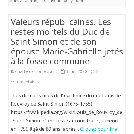
Sainte Marthe
,
Trois Fleurs de lys d'or
armes
susurrent
Valeurs républicaines. Les
les
restes mortels du Duc de
Anges”
Saint Simon et de son
épouse Marie-Gabrielle jetés
à la fosse commune
Charte de Fontevrault
3 juin 2020
2
sur
commentaires
Valeurs
Les derniers mois de l’ existence du duc Louis de
républicaines.
Rouvroy de Saint-Simon (1675-1755)
https://fr.wikipedia.org/wiki/Louis_de_Rouvroy_de
Les
_Saint-Simon n’ont laissé aucune trace ; il meurt
restes
en 1755 âgé de 80 ans, après…
Cliquez pour lire
mortels