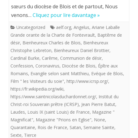
sœurs du diocèse de Blois et de partout, Nous
les
carême
venons…
Cliquez pour lire davantage »
enfants
le
Uncategorized
aelf.org
,
Angelus
,
Ariane Laballe
à
meilleur
Grande orante de la Charte de Fontevrault
,
Baptême de
naître.
possible
désir
,
Bienheureux Charles de Blois
,
Bienheureux
Christophe Lebreton
,
Bienheureux Daniel Brottier
,
même
Cardinal Burke
,
Carême
,
Communion de désir
,
en
Confession
,
Coronavirus
,
Diocése de Blois
,
Épître aux
Romains
,
Evangile selon saint Matthieu
,
Evéque de Blois
,
étant
Film " les Visiteurs du soie"
,
http://www.icrsp.org/
,
“confiné”.
https://fr.wikipedia.org/wiki
,
https://www.saintnicolasduchardonnet.org/
,
Institut du
Christ-roi Souverain prêtre (ICRSP)
,
Jean Pierre Batut
,
Laudes
,
Louis IX (saint Louis) de France
,
Magazine "
Magnificat"
,
Magazine "Prions en Eglise"
,
None
,
Quarantaine
,
Rois de France
,
Satan
,
Semaine Sainte
,
Sexte
,
Tierce