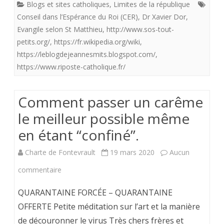
Blogs et sites catholiques
,
Limites de la république
en
Conseil dans l’Espérance du Roi (CER)
,
Dr Xavier Dor
,
danger;
Evangile selon St Matthieu
,
http://www.sos-tout-
petits.org/
,
https://fr.wikipedia.org/wiki
Souvenons
,
https://leblogdejeannesmits.blogspot.com/
,
nous
https://www.riposte-catholique.fr/
de
tout
Comment passer un carême
ce
le meilleur possible même
qu’il
en étant “confiné”.
a
Charte de Fontevrault
19 mars 2020
Aucun
fait
sur
commentaire
pour
Comment
QUARANTAINE FORCÉE – QUARANTAINE
Dieu
passer
OFFERTE Petite méditation sur l’art et la manière
et
de découronner le virus Très chers frères et
un