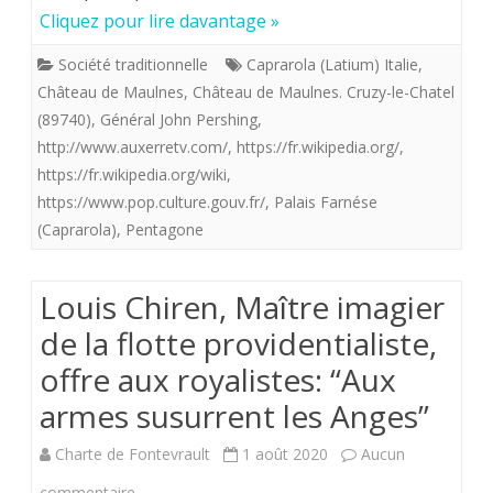
de
Cliquez pour lire davantage »
Maulnes
Société traditionnelle
Caprarola (Latium) Italie
,
qui
Château de Maulnes
,
Château de Maulnes. Cruzy-le-Chatel
aurait
(89740)
,
Général John Pershing
,
http://www.auxerretv.com/
,
https://fr.wikipedia.org/
,
inspiré
https://fr.wikipedia.org/wiki
,
au
https://www.pop.culture.gouv.fr/
,
Palais Farnése
(Caprarola)
,
Pentagone
général
américain
Louis Chiren, Maître imagier
Pershing
de la flotte providentialiste,
le
offre aux royalistes: “Aux
Pentagone
armes susurrent les Anges”
*.
Charte de Fontevrault
1 août 2020
Aucun
sur
commentaire