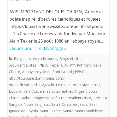
Louis
AVIS IMPORTANT DE LOUIS CHIREN, Artiste et
Chiren,
poète inspiré, d’oeuvres catholiques et royales
https://louischiren6.wixsite.com/peintreetpoete
Maître
“La Charte de Fontevrault fondée par Monsieur
imagier
Alain Texier le 25 août 1988 en l’abbaye royale…
de
Cliquez pour lire davantage »
la
Blogs et sites catholiques
,
Blogs et sites
flotte
providentialistes
A. Texier CJA-H**. Pdt fond. de la
Charte
,
Abbaye royale de Fontevraud (45590)
,
providentialiste,
http://toulouse.dominicains.com/
,
offre
https://fr.wikipedia.org/wiki
,
Le roi est mort vive le roi !
,
aux
Louis Chiren "Aux armes susurrent les Anges"
,
Louis
Chiren Maître imagier de la flotte providentialiste
,
Précieux
royalistes:
Sang de Notre Seigneur
,
Sacré-Coeur de Jésus
,
Saint
“Aux
Ignace de Loyola
,
Saint Lazare
,
Sainte Marie-Madeleine
,