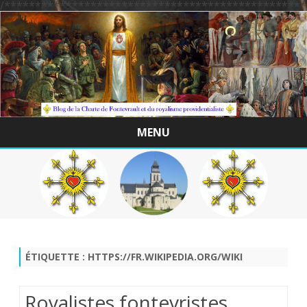
/*************************************************
MENU
Skip
to
content
ÉTIQUETTE :
HTTPS://FR.WIKIPEDIA.ORG/WIKI
Royalistes fontevristes ,