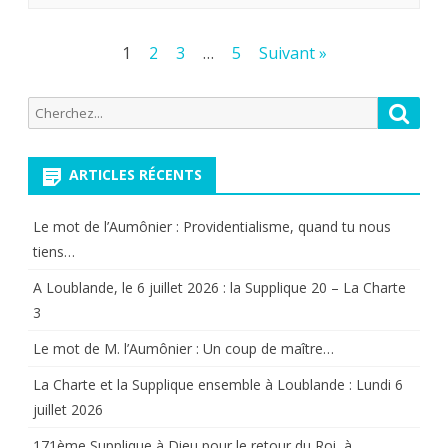
Pagination
1
2
3
…
5
Suivant »
des
Recherche
Reche
publications
pour:
ARTICLES RÉCENTS
Le mot de l’Aumônier : Providentialisme, quand tu nous
tiens…
A Loublande, le 6 juillet 2026 : la Supplique 20 – La Charte
3
Le mot de M. l’Aumônier : Un coup de maître…
La Charte et la Supplique ensemble à Loublande : Lundi 6
juillet 2026
171ème Supplique à Dieu pour le retour du Roi, à