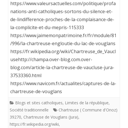
La
à
https://www.valeursactuelles.com/politique/profa
destruction
nations-anti-catholiques-sortons-du-silence-et-
la
de-lindifference-proches-de-la-complaisance-de-
de
fosse
la-complicite-et-du-mepris-115333
la
commune
https://www.jaimemonpatrimoine.fr/fr/module/81
Foi
/996/la-chartreuse-engloutie-du-lac-de-vouglans
catholique
https://fr.wikipedia.org/wiki/Chartreuse_de_Vaucl
usehttp://champa.over-blog.com.over-
en
blog.com/article-la-chartreuse-de-vaucluse-jura-
France
37533360.html
par
https://www.navicom.fr/actualites/captures-de-la-
les
chartreuse-de-vouglans
profanations,
Blogs et sites catholiques
,
Limites de la république
,
Société traditionnelle
Chartreuse ( Commune d'Onoz)
l’eau
39270
,
Chartreuse de Vouglans (Jura)
,
et
https://fr.wikipedia.org/wiki
,