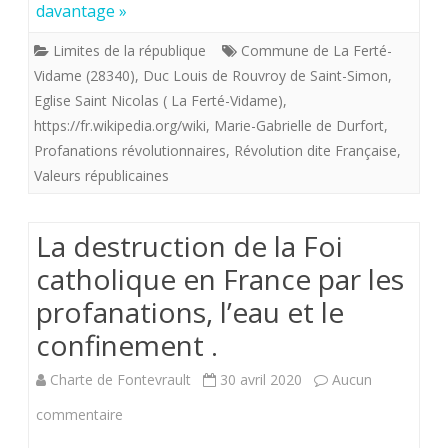
davantage »
du
Limites de la république
Commune de La Ferté-
Duc
Vidame (28340)
,
Duc Louis de Rouvroy de Saint-Simon
,
Eglise Saint Nicolas ( La Ferté-Vidame)
,
de
https://fr.wikipedia.org/wiki
,
Marie-Gabrielle de Durfort
,
Saint
Profanations révolutionnaires
,
Révolution dite Française
,
Simon
Valeurs républicaines
et
La destruction de la Foi
de
catholique en France par les
son
profanations, l’eau et le
épouse
confinement .
Marie-
Charte de Fontevrault
30 avril 2020
Aucun
Gabrielle
sur
commentaire
jetés