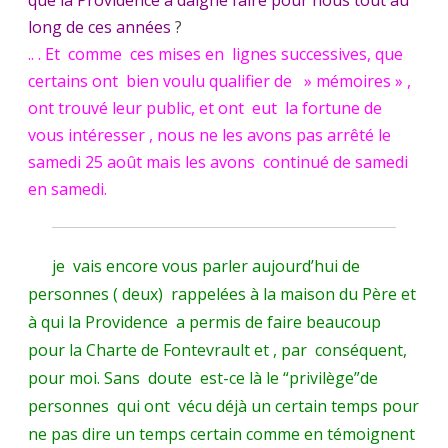
que la Providence a daigné faire pour nous tout au
long de ces années
?
cailloux
.. . Et comme ces mises en lignes successives, que
blancs
certains ont bien voulu qualifier de » mémoires » ,
déposés
ont trouvé leur public, et ont eut la fortune de
vous intéresser , nous ne les avons pas arrêté le
sur
samedi 25 août mais les avons continué de samedi
notre
en samedi.
chemin
par
je vais encore vous parler aujourd’hui de
la
personnes ( deux) rappelées à la maison du Père et
Providence.
à qui la Providence a permis de faire beaucoup
pour la Charte de Fontevrault et , par conséquent,
(M.
pour moi. Sans doute est-ce là le “privilège”de
Devert,
personnes qui ont vécu déjà un certain temps pour
Dr
ne pas dire un temps certain comme en témoignent