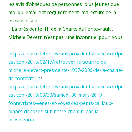
M.
les avis d’obsèques de personnes plus jeunes que
moi qui émaillent régulièrement ma lecture de la
Villette)
presse locale.
La présidente (H) de la Charte de Fontevrault ,
Michele Devert, n’est pas une inconnue pour vous
:
https://chartedefontevraultprovidentialisme.wordpr
ess.com/2015/02/17/retrouver-le-sourire-de-
michelle-devert-presidente-1997-2000-de-la-charte-
de-fontevrault
/
https://chartedefontevraultprovidentialisme.wordpr
ess.com/2019/03/30/samedi-30-mars-2019-
fontevristes-venez-et-voyez-les-petits-cailloux-
blancs-deposes-sur-notre-chemin-par-la-
providence/