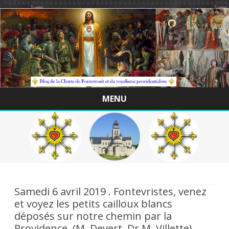
/*************************************************
MENU
Skip
to
content
Samedi 6 avril 2019 . Fontevristes, venez
et voyez les petits cailloux blancs
déposés sur notre chemin par la
Providence. (M. Devert, Dr M. Villette)