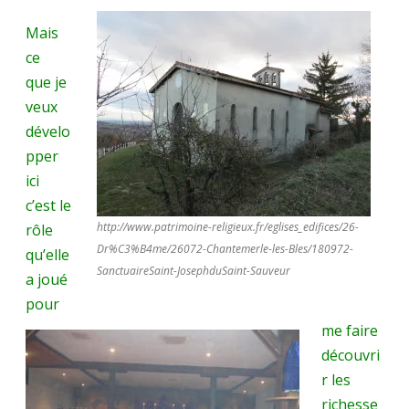
Mais
ce
que je
veux
dévelo
pper
ici
c’est le
http://www.patrimoine-religieux.fr/eglises_edifices/26-
rôle
Dr%C3%B4me/26072-Chantemerle-les-Bles/180972-
qu’elle
SanctuaireSaint-JosephduSaint-Sauveur
a joué
pour
me faire
découvri
r les
richesse