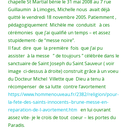
chapelle St Martial bénie le 31 mai 2008 au 7 rue
Guillaumin à Limoges, Michelle nous avait déjà
quitté le vendredi 18 novembre 2005. Patiemment ,
pédagogiquement Michèle me conduisit à ces
cérémonies que j’ai qualifié un temps – et assez
stupidement- de “messe noire”.
Il faut dire que la première fois que j’ai pu
assister à la messe ” de toujours ” célébrée dans le
sanctuaire de Saint Joseph du Saint Sauveur ( voir
image ci-dessus à droite) construit grâce à un voeu
du Docteur Michel Villette que Dieu a tenu à
récompenser de sa lutte contre l’avortement
https://www.hommenouveau.fr/2382/religion/pour-
la-fete-des-saints-innocents–brune-messe-en-
reparation-de-l-avortement.htm
en lui ouvrant
assez vite- je le crois de tout coeur – les portes du
Paradis.