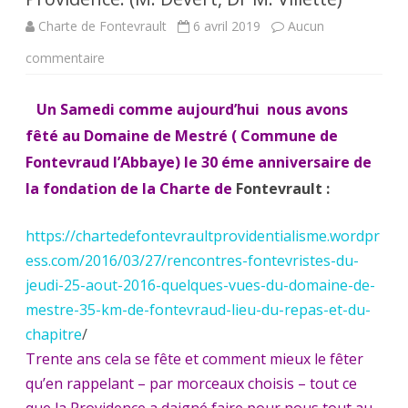
Charte de Fontevrault
6 avril 2019
Aucun
sur
commentaire
Samedi
Un Samedi comme aujourd’hui nous avons
6
fêté au Domaine de Mestré ( Commune de
avril
Fontevraud l’Abbaye) le 30 éme anniversaire de
2019
la fondation de la Charte de
Fontevrault :
.
https://chartedefontevraultprovidentialisme.wordpr
Fontevristes,
ess.com/2016/03/27/rencontres-fontevristes-du-
venez
jeudi-25-aout-2016-quelques-vues-du-domaine-de-
mestre-35-km-de-fontevraud-lieu-du-repas-et-du-
et
chapitre
/
voyez
Trente ans cela se fête et comment mieux le fêter
les
qu’en rappelant – par morceaux choisis – tout ce
petits