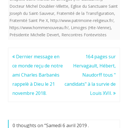
Docteur Michel Doublier-Villette
,
Eglise du Sanctuaire Saint
Joseph du Saint-Sauveur
,
Fraternité de la Transfiguration
,
Fraternité Saint Pie X
,
http://www.patrimoine-religieux.fr/
,
https://www.hommenouveau.fr/
,
Limoges (Hte-Vienne)
,
Présidente Michelle Devert
,
Rencontres Fontevristes
Navigation
Dernier message en
164 pages sur
de
ce monde reçu de notre
Hervagault, Hébert,
l’article
ami Charles Barbanès
Naudorff tous "
rappelè à Dieu le 21
candidats" à la survie de
novembre 2018.
Louis XVII.
0 thoughts on “
Samedi 6 avril 2019 .