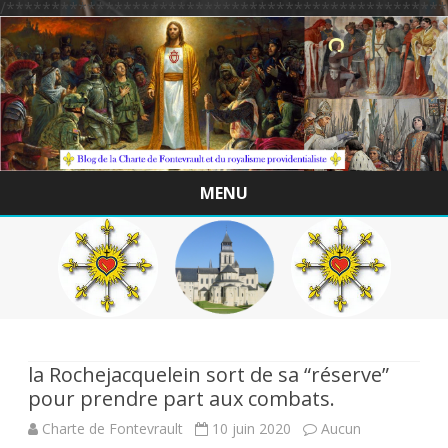
/*************************************************
MENU
Skip
to
content
la Rochejacquelein sort de sa “réserve”
pour prendre part aux combats.
Charte de Fontevrault
10 juin 2020
Aucun