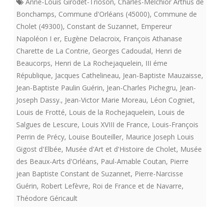
Anne-Louis Girodet-Trioson
,
Charles-Melchior Arthus de
Bonchamps
,
Commune d'Orléans (45000)
,
Commune de
Cholet (49300)
,
Constant de Suzannet
,
Empereur
Napoléon I er
,
Eugène Delacroix
,
François Athanase
Charette de La Contrie
,
Georges Cadoudal
,
Henri de
Beaucorps
,
Henri de La Rochejaquelein
,
III éme
République
,
Jacques Cathelineau
,
Jean-Baptiste Mauzaisse
,
Jean-Baptiste Paulin Guérin
,
Jean-Charles Pichegru
,
Jean-
Joseph Dassy.
,
Jean-Victor Marie Moreau
,
Léon Cogniet
,
Louis de Frotté
,
Louis de la Rochejaquelein
,
Louis de
Salgues de Lescure
,
Louis XVIII de France
,
Louis-François
Perrin de Précy
,
Louise Bouteiller
,
Maurice Joseph Louis
Gigost d'Elbée
,
Musée d'Art et d'Histoire de Cholet
,
Musée
des Beaux-Arts d'Orléans
,
Paul-Amable Coutan
,
Pierre
jean Baptiste Constant de Suzannet
,
Pierre-Narcisse
Guérin
,
Robert Lefèvre
,
Roi de France et de Navarre
,
Théodore Géricault