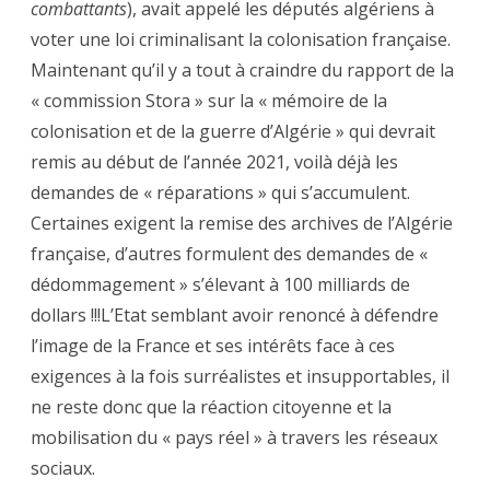
combattants
), avait appelé les députés algériens à
«
voter une loi criminalisant la colonisation française.
Maintenant qu’il y a tout à craindre du rapport de la
crime
« commission Stora » sur la « mémoire de la
contre
colonisation et de la guerre d’Algérie » qui devrait
l’humanité”
remis au début de l’année 2021, voilà déjà les
va
demandes de « réparations » qui s’accumulent.
Certaines exigent la remise des archives de l’Algérie
t’il
française, d’autres formulent des demandes de «
se
dédommagement » s’élevant à 100 milliards de
refermer
dollars !!!L’Etat semblant avoir renoncé à défendre
sur
l’image de la France et ses intérêts face à ces
exigences à la fois surréalistes et insupportables, il
Macron
ne reste donc que la réaction citoyenne et la
I
mobilisation du « pays réel » à travers les réseaux
er.
sociaux.