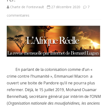
Charte de Fontevrault
27 décembre 2020
7
sur
commentaires
Le
piège
de
de
la
colonisation
En parlant de la colonisation comme d’un «
en
crime contre l’humanité », Emmanuel Macron a
Algérie
ouvert une boite de Pandore qu’il ne pourra plus
refermer. Déjà, le 15 juillet 2019, Mohand Ouamar
comme
Bennelhadj, secrétaire général par intérim de l’ONM
constitutif
(
Organisation nationale des moudjahidines, les anciens
d’un