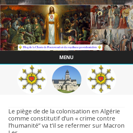
/*************************************************
MENU
Skip
to
content
Le piège de de la colonisation en Algérie
comme constitutif d’un « crime contre
l’humanité” va t’il se refermer sur Macron
I er.