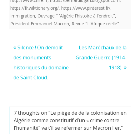
http://www.chire.fr
,
https://bernardlugan.blogspot.com
,
https://fr.wiktionary.org/
,
https://www.pinterest.fr/
,
Immigration
,
Ouvrage " 'Algérie l'histoire à l'endroit"
,
Président Emmanuel Macron
,
Revue "L'Afrique réelle"
Navigation
Silence ! On démolit
Les Maréchaux de la
de
des monuments
Grande Guerre (1914-
l’article
historiques du domaine
1918).
de Saint Cloud.
7 thoughts on “
Le piège de de la colonisation en
Algérie comme constitutif d’un « crime contre
l’humanité” va t’il se refermer sur Macron I er.
”