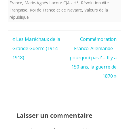
France
,
Marie-Agnés Lacour CJA - H*
,
Révolution dite
Française
,
Roi de France et de Navarre
,
Valeurs de la
république
Navigation
Les Maréchaux de la
Commémoration
de
Grande Guerre (1914-
Franco-Allemande –
l’article
1918).
pourquoi pas ? – Il y a
150 ans, la guerre de
1870
Laisser un commentaire