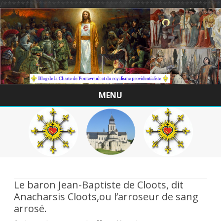
/*************************************************
MENU
Skip
to
content
Le baron Jean-Baptiste de Cloots, dit
Anacharsis Cloots,ou l’arroseur de sang
arrosé.