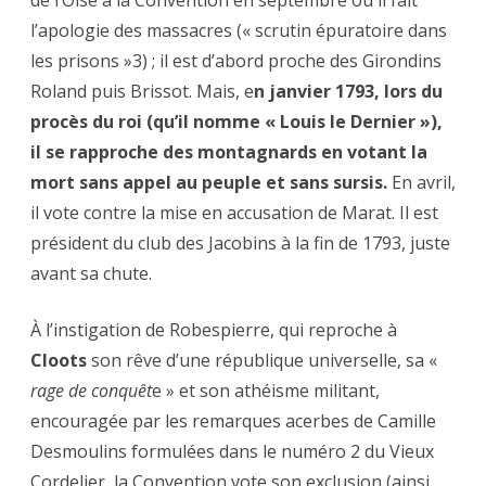
de l’Oise à la Convention en septembre où il fait
l’apologie des massacres (« scrutin épuratoire dans
les prisons »3) ; il est d’abord proche des Girondins
Roland puis Brissot. Mais, e
n janvier 1793, lors du
procès du roi (qu’il nomme « Louis le Dernier »),
il se rapproche des montagnards en votant la
mort sans appel au peuple et sans sursis.
En avril,
il vote contre la mise en accusation de Marat. Il est
président du club des Jacobins à la fin de 1793, juste
avant sa chute.
À l’instigation de Robespierre, qui reproche à
Cloots
son rêve d’une république universelle, sa «
rage de conquêt
e » et son athéisme militant,
encouragée par les remarques acerbes de Camille
Desmoulins formulées dans le numéro 2 du Vieux
Cordelier, la Convention vote son exclusion (ainsi