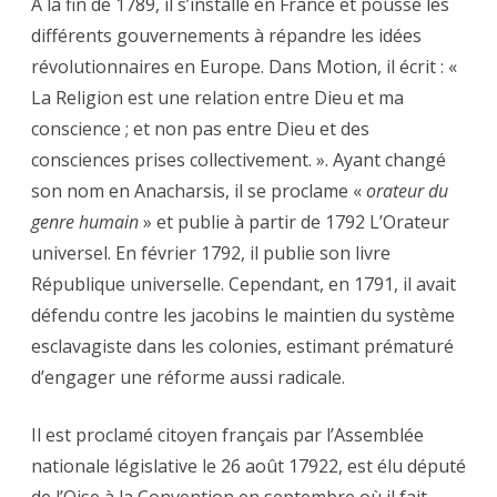
À la fin de 1789, il s’installe en France et pousse les
sang
différents gouvernements à répandre les idées
arrosé.
révolutionnaires en Europe. Dans Motion, il écrit : «
La Religion est une relation entre Dieu et ma
conscience ; et non pas entre Dieu et des
consciences prises collectivement. ». Ayant changé
son nom en Anacharsis, il se proclame «
orateur du
genre humain
» et publie à partir de 1792 L’Orateur
universel. En février 1792, il publie son livre
République universelle. Cependant, en 1791, il avait
défendu contre les jacobins le maintien du système
esclavagiste dans les colonies, estimant prématuré
d’engager une réforme aussi radicale.
Il est proclamé citoyen français par l’Assemblée
nationale législative le 26 août 17922, est élu député