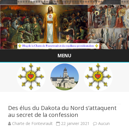
/*************************************************
MENU
Skip
to
content
Des élus du Dakota du Nord s’attaquent
au secret de la confession
Charte de Fontevrault
22 janvier 2021
Aucun