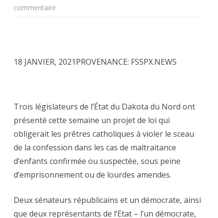
sur
commentaire
Des
élus
du
18 JANVIER, 2021PROVENANCE: FSSPX.NEWS
Dakota
du
Trois législateurs de l’État du Dakota du Nord ont
Nord
présenté cette semaine un projet de loi qui
s’attaquent
obligerait les prêtres catholiques à violer le sceau
au
de la confession dans les cas de maltraitance
d’enfants confirmée ou suspectée, sous peine
secret
d’emprisonnement ou de lourdes amendes.
de
la
Deux sénateurs républicains et un démocrate, ainsi
confession
que deux représentants de l’Etat – l’un démocrate,