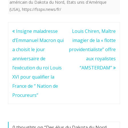
américain du Dakota du Nord
,
Etats unis d'Amérique
(USA)
,
https://fsspx.news/fr/
Navigation
Insigne maladresse
Louis Chiren, Maître
de
d’Emmanuel Macron qui
imagier de la « flotte
l’article
a choisit le jour
providentialiste” offre
anniversaire de
aux royalistes
l’exécution du roi Louis
“AMSTERDAM”
XVI pour qualifier la
France de ” Nation de
Procureurs”
0 thoughts on “
Des élus du Dakota du Nord