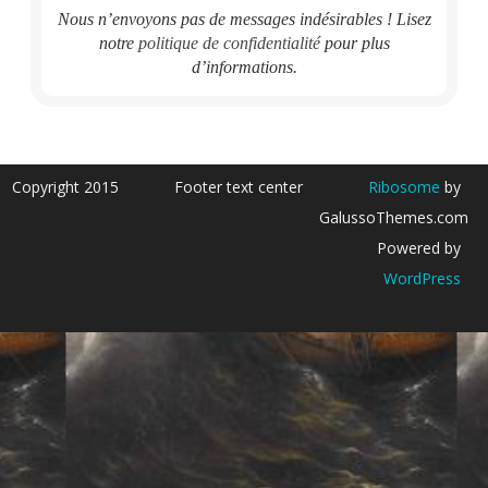
Nous n’envoyons pas de messages indésirables ! Lisez
notre
politique de confidentialité
pour plus
d’informations.
Copyright 2015
Footer text center
Ribosome
by
GalussoThemes.com
Powered by
WordPress