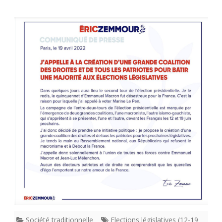
Et
maintenant
cap
sur
les
Législatives
(12-
19
juin
2022)
propose
Eric
Zemmour.
Société traditionnelle
Elections législatives (12-19