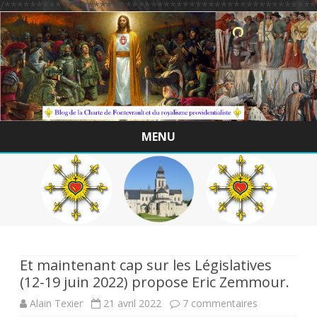
/*************************************************
MENU
Skip
to
content
Et maintenant cap sur les Législatives
(12-19 juin 2022) propose Eric Zemmour.
sur
Alain Texier
21 avril 2022
7 commentaires