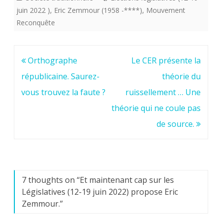
juin 2022 )
,
Eric Zemmour (1958 -****)
,
Mouvement
Reconquête
Navigation
Orthographe
Le CER présente la
de
républicaine. Saurez-
théorie du
l’article
vous trouvez la faute ?
ruissellement … Une
théorie qui ne coule pas
de source.
7 thoughts on “
Et maintenant cap sur les
Législatives (12-19 juin 2022) propose Eric
Zemmour.
”