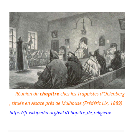
Réunion du
chapitre
chez les
Trappistes
d’
Oelenberg
, située en Alsace prés de Mulhouse.(
Frédéric Lix
, 1889)
https://fr.wikipedia.org/wiki/Chapitre_de_religieux