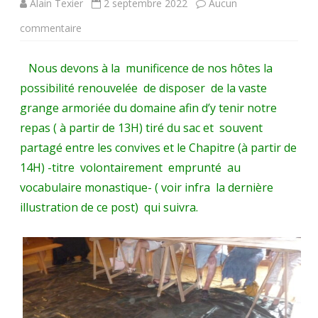
Alain Texier
2 septembre 2022
Aucun
sur
commentaire
Rencontres
Nous devons à la munificence de nos hôtes la
Fontevristes
possibilité renouvelée de disposer de la vaste
2022
grange armoriée du domaine afin d’y tenir notre
(4)
repas ( à partir de 13H) tiré du sac et souvent
partagé entre les convives et le Chapitre (à partir de
.
14H) -titre volontairement emprunté au
La
vocabulaire monastique- ( voir infra la dernière
préparation
illustration de ce post) qui suivra.
de
la
salle
abritant