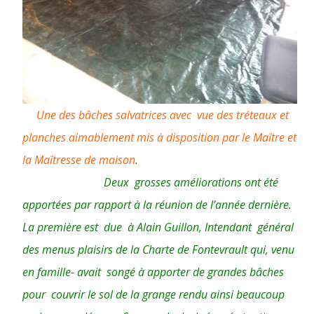
le
repas
et
le
Chapître de
Une des bâches salvatrices avec vue des tréteaux et
la
planches aimablement mis à disposition par le Maître et
Charte
la Maîtresse de maison
.
de
Deux grosses améliorations ont été
apportées par rapport à la réunion de l’année dernière.
Fontevrault
La première est due à Alain Guillon, Intendant général
des menus plaisirs de la Charte de Fontevrault qui, venu
en famille- avait songé à apporter de grandes bâches
pour couvrir le sol de la grange rendu ainsi beaucoup