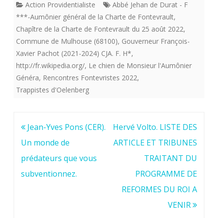
Action Providentialiste
Abbé Jehan de Durat - F
***-Aumônier général de la Charte de Fontevrault
,
Chapître de la Charte de Fontevrault du 25 août 2022
,
Commune de Mulhouse (68100)
,
Gouverneur François-
Xavier Pachot (2021-2024) CJA. F. H*
,
http://fr.wikipedia.org/
,
Le chien de Monsieur l'Aumônier
Généra
,
Rencontres Fontevristes 2022
,
Trappistes d'Oelenberg
Navigation
Jean-Yves Pons (CER).
Hervé Volto. LISTE DES
de
Un monde de
ARTICLE ET TRIBUNES
l’article
prédateurs que vous
TRAITANT DU
subventionnez.
PROGRAMME DE
REFORMES DU ROI A
VENIR