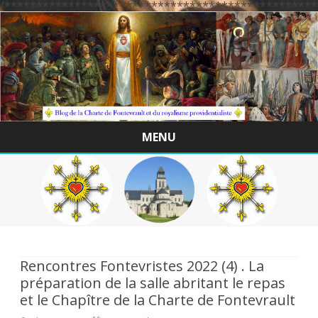
/*************************************************
MENU
Skip
to
content
Rencontres Fontevristes 2022 (4) . La
préparation de la salle abritant le repas
et le Chapître de la Charte de Fontevrault