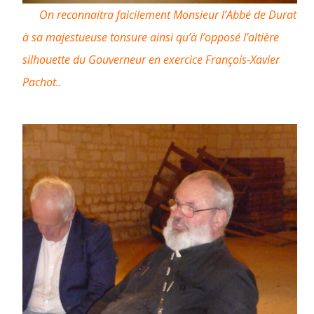
On reconnaitra faicilement Monsieur l’Abbé de Durat
à sa majestueuse tonsure ainsi qu’à l’opposé l’altière
silhouette du Gouverneur en exercice François-Xavier
Pachot..