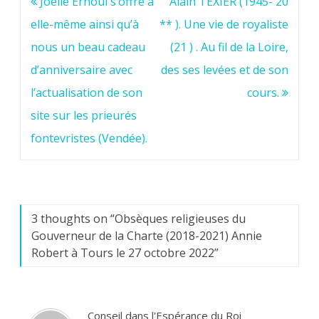
Navigation
Joëlle Ernoul s’offre à
Alain TEXIER (1945- 20
de
elle-même ainsi qu’à
** ). Une vie de royaliste
l’article
nous un beau cadeau
(21 ) . Au fil de la Loire,
d’anniversaire avec
des ses levées et de son
l’actualisation de son
cours.
site sur les prieurés
fontevristes (Vendée).
3 thoughts on “
Obsèques religieuses du
Gouverneur de la Charte (2018-2021) Annie
Robert à Tours le 27 octobre 2022
”
Conseil dans l'Espérance du Roi