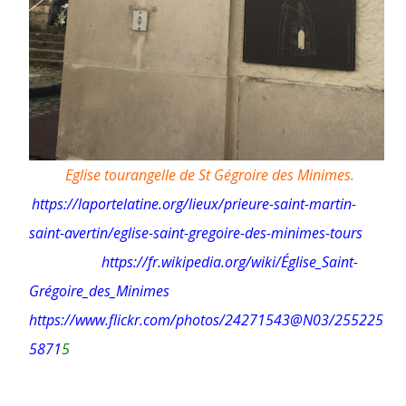
Eglise tourangelle de St Gégroire des Minimes.
https://laportelatine.org/lieux/prieure-saint-martin-
saint-avertin/eglise-saint-gregoire-des-minimes-tours
https://fr.wikipedia.org/wiki/Église_Saint-
Grégoire_des_Minimes
https://www.flickr.com/photos/24271543@N03/255225
5871
5