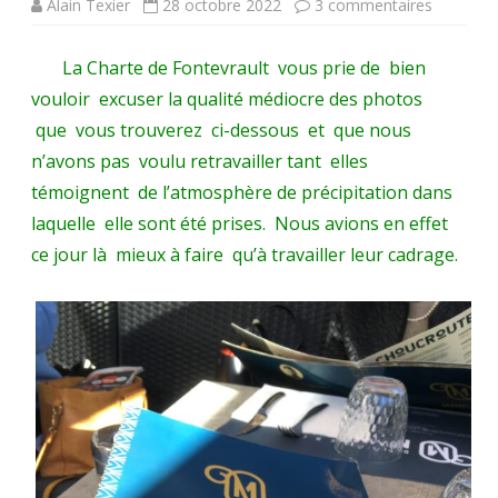
sur
Alain Texier
28 octobre 2022
3 commentaires
Obsèque
La Charte de Fontevrault vous prie de bien
religieus
vouloir excuser la qualité médiocre des photos
du
que vous trouverez ci-dessous et que nous
Gouvern
n’avons pas voulu retravailler tant elles
témoignent de l’atmosphère de précipitation dans
de
laquelle elle sont été prises. Nous avions en effet
la
ce jour là mieux à faire qu’à travailler leur cadrage.
Charte
(2018-
2021)
Annie
Robert
à