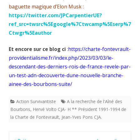
baguette magique d’Elon Musk :
https://twitter.com/JPCarpentierUE?
ref_src=twsrc%5Egoogle%7Ctwcamp%5Eserp%7
Ctwgr%5Eauthor
Et encore sur ce blog ci
:
https://charte-fontevrault-
providentialisme.fr/index.php/2023/03/03/le-
descendant-des-derniers-rois-de-france-revele-par-
un-test-adn-decouverte-dune-nouvelle-branche-
ainee-des-bourbons-suite/
Action Survivantiste
A la recherche de l'Aîné des
Bourbons
,
Hervé Volto CJA- H ** Président 1991-1994 de
la Charte de Fontevrault
,
Jean-Yves Pons CJA.