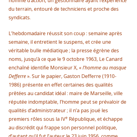
homme d’action, un gestionnaire ayant l’expérience
du terrain, entouré de techniciens et proche des
syndicats.
L’hebdomadaire réussit son coup : semaine après
semaine, il entretient le suspens, et crée une
véritable bulle médiatique ; la presse égrène des
noms, jusqu’à ce que le 9 octobre 1963, Le Canard
enchaîné identifie Monsieur X, «
l’homme au masque
Defferre
». Sur le papier, Gaston Defferre (1910-
1986) présente en effet certaines des qualités
prêtées au candidat idéal : maire de Marseille, ville
réputée indomptable, l’homme peut se prévaloir de
qualités d’administrateur ; il n’a pas joué les
e
premiers rôles sous la IV
République, et échappe
au discrédit qui frappe son personnel politique,
d’autant qu’il fut l’auteur le 23 juin 1956, comme