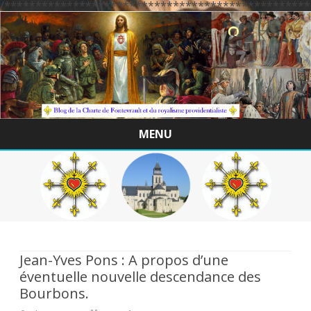
/*************************************************
MENU
Skip
to
content
Jean-Yves Pons : A propos d’une
éventuelle nouvelle descendance des
Bourbons.