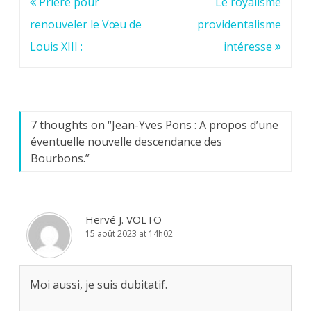
Navigation
Prière pour
Le royalisme
de
renouveler le Vœu de
providentalisme
l’article
Louis XIII :
intéresse
7 thoughts on “
Jean-Yves Pons : A propos d’une
éventuelle nouvelle descendance des
Bourbons.
”
Hervé J. VOLTO
15 août 2023 at 14h02
Moi aussi, je suis dubitatif.