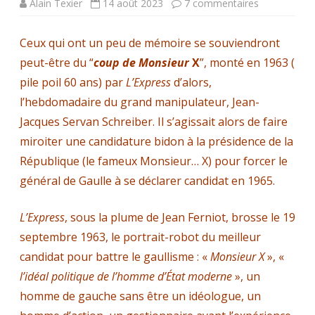
sur
Alain Texier
14 août 2023
7 commentaires
Jean-
Ceux qui ont un peu de mémoire se souviendront
Yves
peut-être du “
coup de Monsieur
X
”, monté en 1963 (
Pons
pile poil 60 ans) par
L’Express
d’alors,
:
l’hebdomadaire du grand manipulateur, Jean-
Jacques Servan Schreiber. Il s’agissait alors de faire
A
miroiter une candidature bidon à la présidence de la
propos
République (le fameux Monsieur… X) pour forcer le
d’une
général de Gaulle à se déclarer candidat en 1965.
éventuelle
L’Express
, sous la plume de Jean Ferniot, brosse le 19
nouvelle
septembre 1963, le portrait-robot du meilleur
descendanc
candidat pour battre le gaullisme : «
Monsieur X
», «
des
l’idéal politique de l’homme d’État moderne
», un
homme de gauche sans être un idéologue, un
Bourbons.