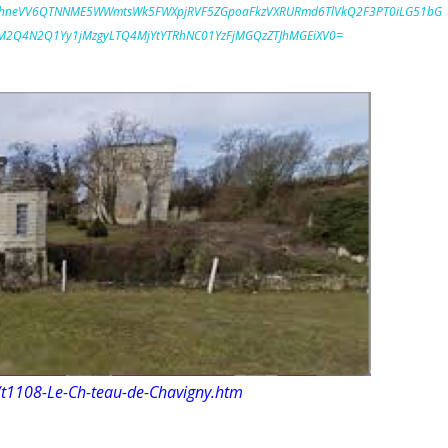
khneVV6QTNNME5WWmtsWk5FWXpjRVF5ZGpoaFkzVXRURmd6TlVkQ2F3PT0iLG51bG
M2Q4N2Q1Yy1jMzgyLTQ4MjYtYTRhNC01YzFjMGQzZTJhMGEiXV0=
fr/t1108-Le-Ch-teau-de-Chavigny.htm