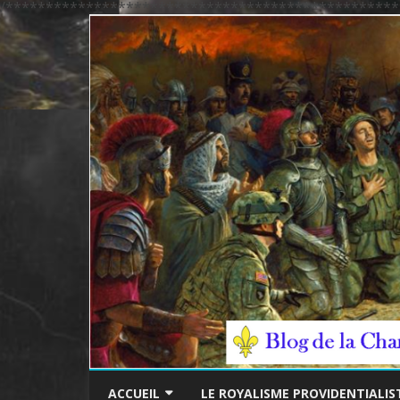
/*************************************************
ACCUEIL
LE ROYALISME PROVIDENTIALIS