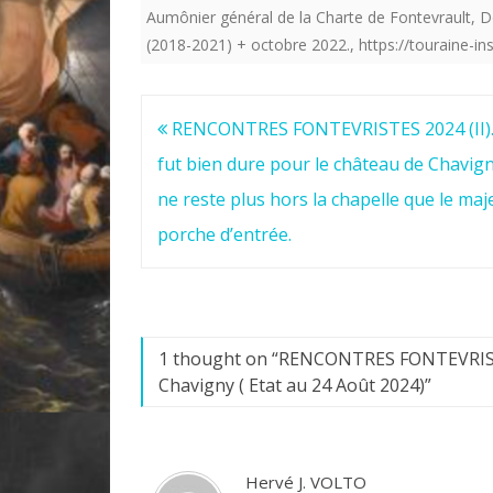
Aumônier général de la Charte de Fontevrault
,
D
(2018-2021) + octobre 2022.
,
https://touraine-ins
Navigation
RENCONTRES FONTEVRISTES 2024 (II). 
de
fut bien dure pour le château de Chavign
l’article
ne reste plus hors la chapelle que le ma
porche d’entrée.
1 thought on “
RENCONTRES FONTEVRISTES
Chavigny ( Etat au 24 Août 2024)
”
Hervé J. VOLTO