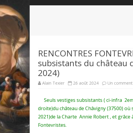
QUI SOMMES-NOUS?
ABÉCÉDAIRE DE LA CHARTE
LE FONDATEUR DE LA CHARTE
QUESTIONS/RÉPONSES
HISTORIQUE DES RENCONTRES
DÉVOTION AU SACRÉ-COEUR
L
NOUS SOUTENIR
LE ROYALISME RÉGENTISME
RENCONTRES FONTEVRISTE
subsistants du château d
QUIÉTISME?
2024)
Alain Texier
26 août 2024
Un commenta
Seuls vestiges subsistants ( ci-infra 2eme 
droite)du château de Châvigny (37500) où 
2021)de la Charte Annie Robert , et grâce 
Fontevristes.