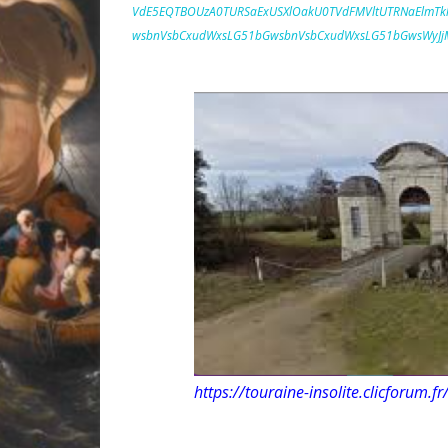
VdE5EQTBOUzA0TURSaExUSXlOakU0TVdFMVltUTRNaElmT
wsbnVsbCxudWxsLG51bGwsbnVsbCxudWxsLG51bGwsWyJj
https://touraine-insolite.clicforum.