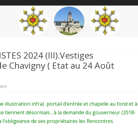
content
THÉME
AUTEUR
’ÉTENDARD
S 2024 (III).Vestiges
e Chavigny ( Etat au 24 Août
sur
ire
RENCONTRES
illustration infra) portail d’entrée et chapelle au fond et à
FONTEVRISTES
se tiennent désormais , à la demande du gouverneur (2018-
2024
à l’obligeance de ses propriétaires les Rencontres
(III).Vestiges