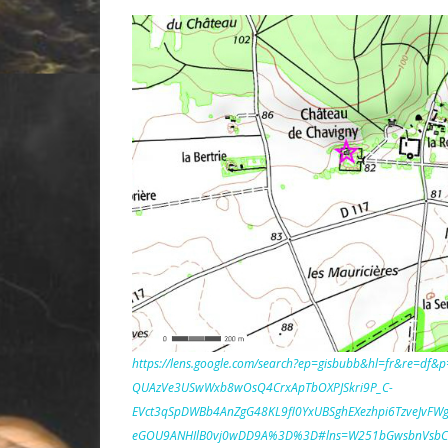
https://lens.google.com/search?ep=gisbubb&hl=fr&re=df
QUAzVe3USwWxb8wOsQ4CrxApTbOXPJSkri9P_C-
EVct3qSpDWBb4AnZgG48KL9fl0YxUBSghEXezhpi6TzveJvFW
eGOU9ANHIlB0vj0wDD9A%3D%3D#lns=W251bGwsbnVsbC