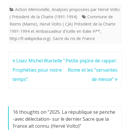
Action Mémorielle
,
Analyses proposées par Hervé Volto
( Président de la Charte (1991-1994)
Commune de
Reims (Marne)
,
Hervé Volto ( CJA) Président de la Charte
1991-1994 et Ambassadeur d'Icelle en Italie H**
,
http://fr.wikipedia.org/
,
Sacre du roi de France
Navigation
Lisez Michel Wartelle ”
Petite piqûre de rappel :
de
Prophéties pour notre
Rome et les “servantes
l’article
temps”.
de messe”
16 thoughts on “
2025. La république se penche
-avec délectation- sur le dernier Sacre que la
France ait connu. (Hervé Volto)
”