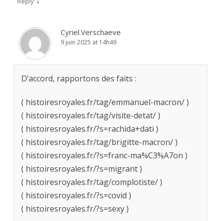
↓
Reply
Cyriel.Verschaeve
9 juin 2025 at 14h49
D’accord, rapportons des faits :
( histoiresroyales.fr/tag/emmanuel-macron/ )
( histoiresroyales.fr/tag/visite-detat/ )
( histoiresroyales.fr/?s=rachida+dati )
( histoiresroyales.fr/tag/brigitte-macron/ )
( histoiresroyales.fr/?s=franc-ma%C3%A7on )
( histoiresroyales.fr/?s=migrant )
( histoiresroyales.fr/tag/complotiste/ )
( histoiresroyales.fr/?s=covid )
( histoiresroyales.fr/?s=sexy )