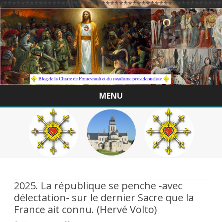
/*************************************************
MENU
Skip
to
content
2025. La république se penche -avec
délectation- sur le dernier Sacre que la
France ait connu. (Hervé Volto)