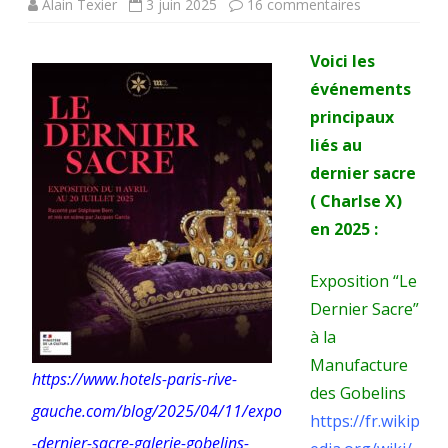
sur
Alain Texier
3 juin 2025
16 commentaires
2025.
Voici les
La
événements
république
principaux
se
liés au
dernier sacre
penche
( Charlse X)
-
en 2025 :
avec
Exposition “Le
délectation-
Dernier Sacre”
sur
à la
le
Manufacture
https://www.hotels-paris-rive-
dernier
des Gobelins
gauche.com/blog/2025/04/11/expo
https://fr.wikip
Sacre
-dernier-sacre-galerie-gobelins-