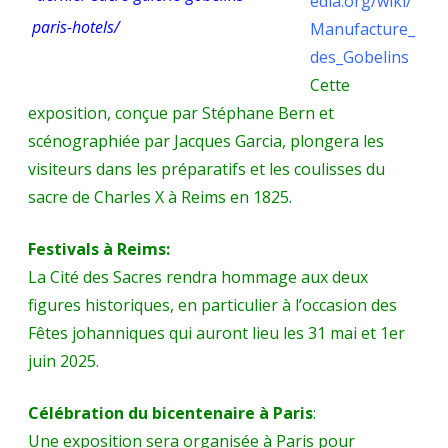
edia.org/wiki/
que
paris-hotels/
Manufacture_
la
des_Gobelins
France
Cette
exposition, conçue par Stéphane Bern et
ait
scénographiée par Jacques Garcia, plongera les
connu.
visiteurs dans les préparatifs et les coulisses du
(Hervé
sacre de Charles X à Reims en 1825.
Volto)
Festivals à Reims:
La Cité des Sacres rendra hommage aux deux
figures historiques, en particulier à l’occasion des
Fêtes johanniques qui auront lieu les 31 mai et 1er
juin 2025.
Célébration du bicentenaire à Paris
:
Une exposition sera organisée à Paris pour