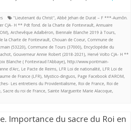
chapelle
royalisme
royale
providentialiste.
es
"Lieutenant du Christ"
,
Abbé Jehan de Durat – F ***-Aumôn.
du
ier CJA- H ** Pdt fond. de la Charte de Fontevrault
,
Annuaire
C/R
ROM)
,
Archevêque Adalbéron
,
Biennale Blanche 2019 à Tours
,
château
du
de la Charte de Fontevrault
,
Chouan de Coeur
,
Commune de
de
main (53220)
,
Commune de Tours (37000)
,
Encyclopédie du
Chapître
Pachot
,
Gouverneur Annie Robert (2018-2021)
,
Hervé Volto CJA- H **
Versailles.
extraordinaire
roix Blanche ( Fontevraud l'Abbaye)
,
http://www.pontmain-
Tout
de
anne d'Arc
,
Le Pacte de Reims
,
LFR Loi de nationalité
,
LFR Loi de
est
aume de France (LFR)
,
Mystico-dinguos
,
Page Facebook d'AROM
,
la
hes- Les entretiens du Providentialisme
,
Roi de France
,
Roi de
en
Charte
e
,
Sacre du roi de France
,
Sainte Marguerite Marie Alacoque
,
ordre
du
pour
Vendredi
e. Importance du sacre du Roi en
la
29
messe
novembre