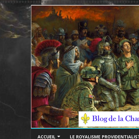
/*************************************************
ACCUEIL
LE ROYALISME PROVIDENTIALIS