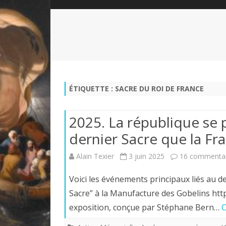
QUI SOMMES-NOUS?
ABÉCÉDAIRE DE LA CHARTE
LE FONDATEUR DE LA CHARTE
QUESTIONS/RÉPONSES
HISTORIQUE DES RENCONTRES
DÉVOTION AU SACRÉ-COEUR
L
NOUS SOUTENIR
LE ROYALISME RÉGENTISME
ÉTIQUETTE :
SACRE DU ROI DE FRANCE
QUIÉTISME?
2025. La république se 
dernier Sacre que la Fra
Alain Texier
3 juin 2025
16 commentai
Voici les événements principaux liés au de
Sacre” à la Manufacture des Gobelins htt
exposition, conçue par Stéphane Bern…
C