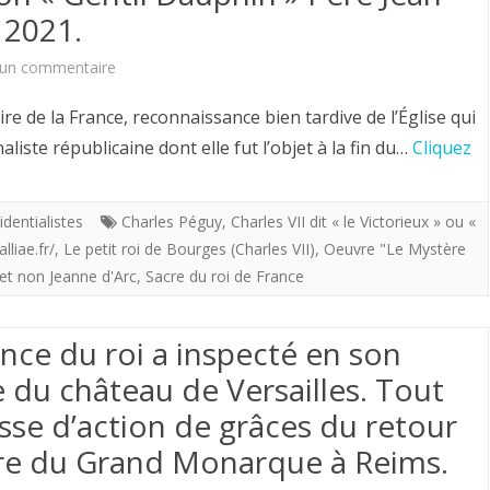
2015
 2021.
(Avant
sur
un commentaire
propos)
Sainte
e de la France, reconnaissance bien tardive de l’Église qui
Jeanne
aliste républicaine dont elle fut l’objet à la fin du…
Cliquez
d’Arc
et
identialistes
Charles Péguy
,
Charles VII dit « le Victorieux » ou «
lliae.fr/
,
Le petit roi de Bourges (Charles VII)
,
Oeuvre "Le Mystère
son
 et non Jeanne d'Arc
,
Sacre du roi de France
«
Gentil
ance du roi a inspecté en son
Dauphin
e du château de Versailles. Tout
»
sse d’action de grâces du retour
Père
cre du Grand Monarque à Reims.
Jean-