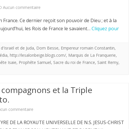
d’action
sur
Aucun commentaire
2019
de
Marquis
France. Ce dernier reçoit son pouvoir de Dieu ; et à la
grâces
de
jourd’hui, les Rois de France le savaient…
Cliquez pour
du
la
retour
Franquerie.
d'Israël et de Juda
,
Dom Besse
,
Empereur romain Constantin
,
édia
,
http://lesalonbeige.blogs.com/
,
Marquis de La Franquerie
,
de
Importance
ête Isaie
,
Prophête Samuel
,
Sacre du roi de France
,
Saint Remy
,
la
du
cérémonie
sacre
de
s compagnons et la Triple
du
to.
Sacre
Roi
du
en
sur
ucun commentaire
Grand
France.
Sainte
YRE DE LA ROYAUTE UNIVERSELLE DE N.S. JESUS-CHRIST
Monarque