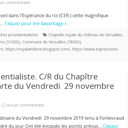
sur
un commentaire
François
Le
dans l’Espérance du roi (CER ) cette magnifique
Thomas;
Conseil
ût…
Cliquez pour lire davantage »
3
dans
ites providentialistes
Chapelle royale du château de Versailles
,
mai
ms (51000)
,
Commune de Versailles (78000)
,
l’Espérance
om
,
https://royalartillerie.blogspot.com/
,
https://www.expressions-
2021.
du
roi
a
entialiste. C/R du Chapître
inspecté
harte du Vendredi 29 novembre
en
son
sur
Aucun commentaire
temps
Vers
rdinaire du Vendredi 29 novembre 2019 tenu à Fontevraud
la
le
Ordre du jour Ont été évoqués les points prévus…
Cliquez