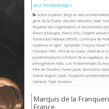
pour lire davantage »
Action royaliste
,
Blogs et sites providentialist
géné. de la Charte
,
Absolem Absolem
,
Alain Tex
Royaliste des Organisations et Mouvements (A
Blancs d'Espagne
,
Blancs d'Eu
,
Chapître annuel 
Fontevraud l'Abbaye (49500)
,
Commune de Pont
royalisme en ligne : Sylmpédia
,
François-Xavier 
Président 1991-1994 de la Charte
,
Hôtel de la C
pourleretourduroi.com/livret-de-la-supplique/
,
Je
primogéniture mâle
,
Lois fondamentales du Roy
Pére de Clorivère
,
Power point
,
Rencontres blanc
France Hugues Capet
,
Royalisme providentialist
Sylmped
,
Triple donation
Marquis de la Franqueri
France.