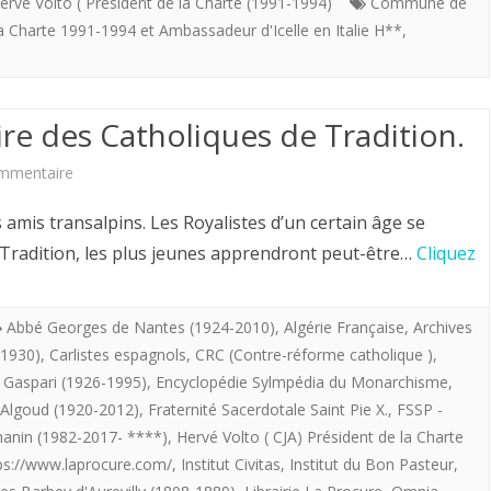
se
rvé Volto ( Président de la Charte (1991-1994)
Commune de
la Charte 1991-1994 et Ambassadeur d'Icelle en Italie H**
,
penche
-
avec
ire des Catholiques de Tradition.
délectation-
sur
mmentaire
sur
Hervé
amis transalpins. Les Royalistes d’un certain âge se
le
Volto
r Tradition, les plus jeunes apprendront peut-être…
Cliquez
dernier
(CJA).
Sacre
Histoire
Abbé Georges de Nantes (1924-2010)
,
Algérie Française
,
Archives
que
-1930)
,
Carlistes espagnols
,
CRC (Contre-réforme catholique )
,
des
i Gaspari (1926-1995)
,
Encyclopédie Sylmpédia du Monarchisme
,
la
Catholiques
 Algoud (1920-2012)
,
Fraternité Sacerdotale Saint Pie X.
,
FSSP -
France
anin (1982-2017- ****)
,
Hervé Volto ( CJA) Président de la Charte
de
ait
ps://www.laprocure.com/
,
Institut Civitas
,
Institut du Bon Pasteur
,
Tradition.