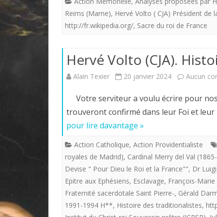
Action Mémorielle
,
Analyses proposées par He
Reims (Marne)
,
Hervé Volto ( CJA) Président de 
http://fr.wikipedia.org/
,
Sacre du roi de France
Hervé Volto (CJA). Histo
Alain Texier
20 janvier 2024
Aucun co
Votre serviteur a voulu écrire pour nos 
trouveront confirmé dans leur Foi et leu
pour lire davantage »
Action Catholique
,
Action Providentialiste
royales de Madrid)
,
Cardinal Merry del Val (1865
Devise " Pour Dieu le Roi et la France""
,
Dr Luig
Epitre aux Ephésiens
,
Esclavage
,
François-Marie
Fraternité sacerdotale Saint Pierre-
,
Gérald Darm
1991-1994 H**
,
Histoire des traditionalistes
,
htt