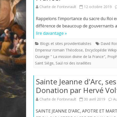
Charte de Fontevrault
12 octobre 2019
Rappelons l’importance du sacre du Roi en 
différence de beaucoup de gouvernants au
lire davantage »
Blogs et sites providentialistes
David Roi 
Empereur romain Théodose
,
Encyclopédie Wikip
Ouvrage " La mission divine de la France"
,
Proph
Saint Siège
,
Saül roi des israélites
Sainte Jeanne d'Arc, se
Donation par Hervé Vol
Charte de Fontevrault
30 avril 2019
A
SAINTE JEANNE D’ARC, APOTRE ET MART