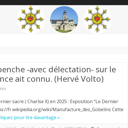
content
THÉME
AUTEUR
’ÉTENDARD
penche -avec délectation- sur le
nce ait connu. (Hervé Volto)
sur
res
2025.
rnier sacre ( Charlse X) en 2025 : Exposition “Le Dernier
La
ps://fr.wikipedia.org/wiki/Manufacture_des_Gobelins Cette
liquez pour lire davantage »
république