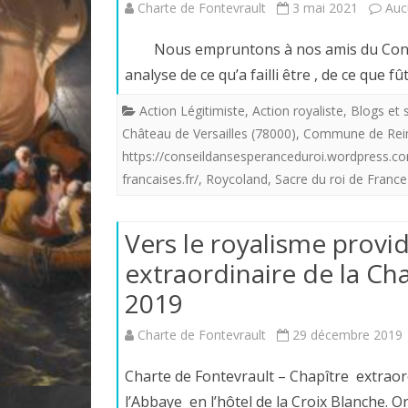
Charte de Fontevrault
3 mai 2021
Auc
Nous empruntons à nos amis du Conseil 
analyse de ce qu’a failli être , de ce que f
Action Légitimiste
,
Action royaliste
,
Blogs et s
Château de Versailles (78000)
,
Commune de Rei
https://conseildansesperanceduroi.wordpress.c
francaises.fr/
,
Roycoland
,
Sacre du roi de France
Vers le royalisme provid
extraordinaire de la C
2019
Charte de Fontevrault
29 décembre 2019
Charte de Fontevrault – Chapître extrao
l’Abbaye en l’hôtel de la Croix Blanche. 