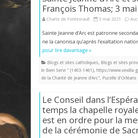
François Thomas; 3 mai
Charte de Fontevrault
3 mai 2021
Auc
Sainte Jeanne d’Arc est patronne secondair
ne la canonisa qu’après l’exaltation nation
pour lire davantage »
Blogs et sites catholiques
,
Blogs et sites prov
le Bien Servi " (1403-1461)
,
https://www.vexilla-ga
de la Charité de Jeanne d’Arc"
,
Pucelle d'Orléans
Le Conseil dans l’Espér
temps la chapelle royal
est en ordre pour la me
de la cérémonie de Sa