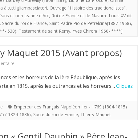
les Barbey d'Aurevilly (1808-1889)
,
Librairie La Procure
,
Omnia
connu.
a à tutti gliambasciatori
,
Ouvrage "Histoire des traditionalistes"
,
(Hervé
léans et non Jeanne d'Arc
,
Roi de France et de Navarre Louis XV dit
,
Sacre du roi de France
,
Saint Padre Pio de Petrelcina(1887-1968)
,
Volto)
**- 530)
,
Testament de saint Remy
,
Yves Chiron( 1960- ****)
rry Maquet 2015 (Avant propos)
sur
entaire
Le
s et les horreurs de la Ière République, après les
sacre
te,en 1815, après les outrances et les horreurs…
Cliquez
de
1825.
le
Empereur des Français Napoléon I er - 1769 (1804-1815)
1757-1824-1836)
,
Sacre du roi de France
,
Thierry Maquet
Thierry
Maquet
on « Gentil Dauphin » Père Jean-