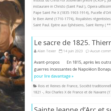
Institut du Christ-roi Souverain prêtre (ICRSP)
,
Ju
instaurare in Christo (Saint Paul )
,
Opera uitlissim
Pape Saint Pie X (1835-1903-1914)
,
Pucelle d'Or
le Bien Aimé (1710-1774)
,
Royalistes régentistes
Saint Paul. Epitre aux Ephésiens
,
Saint Remy ( **
Le sacre de 1825. Thie
Alain Texier
14 juin 2023
Aucun comm
Avant-propos En 1815, après les outrance
guerres incessantes de Napoléon Bonapar
pour lire davantage »
Rois et Reines de France
,
Société traditionnel
1821 -
,
Roi Charles X de France et de Navarre (
Sainte Jeanne d’Arc et s