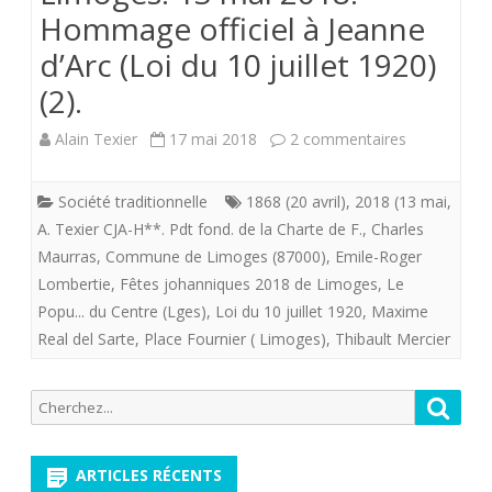
Hommage officiel à Jeanne
d’Arc (Loi du 10 juillet 1920)
(2).
sur
Alain Texier
17 mai 2018
2 commentaires
Limoges.
Société traditionnelle
1868 (20 avril)
,
2018 (13 mai
,
13
A. Texier CJA-H**. Pdt fond. de la Charte de F.
,
Charles
mai
Maurras
,
Commune de Limoges (87000)
,
Emile-Roger
Lombertie
,
Fêtes johanniques 2018 de Limoges
,
Le
2018.
Popu... du Centre (Lges)
,
Loi du 10 juillet 1920
,
Maxime
Hommage
Real del Sarte
,
Place Fournier ( Limoges)
,
Thibault Mercier
officiel
Recherche
Reche
à
pour:
Jeanne
ARTICLES RÉCENTS
d’Arc