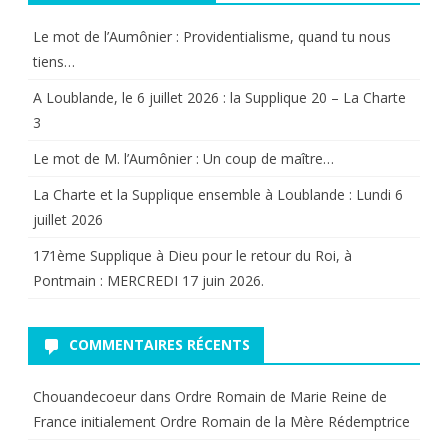
(Loi
Le mot de l’Aumônier : Providentialisme, quand tu nous
tiens…
du
A Loublande, le 6 juillet 2026 : la Supplique 20 – La Charte
10
3
juillet
Le mot de M. l’Aumônier : Un coup de maître…
1920)
La Charte et la Supplique ensemble à Loublande : Lundi 6
(2).
juillet 2026
171ème Supplique à Dieu pour le retour du Roi, à
Pontmain : MERCREDI 17 juin 2026.
COMMENTAIRES RÉCENTS
Chouandecoeur
dans
Ordre Romain de Marie Reine de
France initialement Ordre Romain de la Mère Rédemptrice