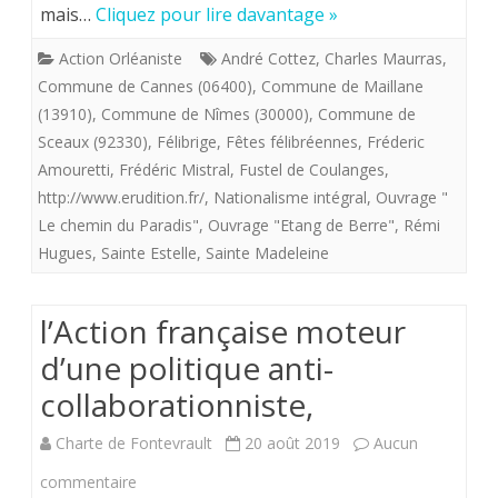
mais…
Cliquez pour lire davantage »
grand
Action Orléaniste
André Cottez
,
Charles Maurras
,
frère
Commune de Cannes (06400)
,
Commune de Maillane
»
(13910)
,
Commune de Nîmes (30000)
,
Commune de
Sceaux (92330)
,
Félibrige
,
Fêtes félibréennes
,
Fréderic
de
Amouretti
,
Frédéric Mistral
,
Fustel de Coulanges
,
Maurra
http://www.erudition.fr/
,
Nationalisme intégral
,
Ouvrage "
Le chemin du Paradis"
,
Ouvrage "Etang de Berre"
,
Rémi
Hugues
,
Sainte Estelle
,
Sainte Madeleine
l’Action française moteur
d’une politique anti-
collaborationniste,
Charte de Fontevrault
20 août 2019
Aucun
sur
commentaire