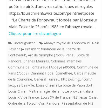
Chiren,
poète inspiré, d’oeuvres catholiques et royales
https://louischiren6.wixsite.com/peintreetpoete
Maître
“La Charte de Fontevrault fondée par Monsieur
imagier
Alain Texier le 25 août 1988 en l’abbaye royale…
de
Cliquez pour lire davantage »
la
Uncategorized
Abbaye royale de Fontevraud
,
Alain
«
Texier CJA Président fondateur de la Charte de
Fontevrault
,
Arc de triomphe (75008 Paris)
,
Boîte de
flotte
Pandore
,
Charles Maurras
,
Colonnes infernales
,
providentialiste”
Commune de Fontevraud l'Abbaye (49500)
,
Commune de
offre
Paris (75008)
,
Diamant Hope
,
Épiméthée
,
Garde meuble
de la Couronne
,
Général Turreau
,
https://i.imgur.com/
,
aux
Jacques Bainville
,
Louis Chiren ( La boîte de Paon dort)
,
royalistes
Louis Chiren Maître imagier de la flotte providentialiste
,
Louis XIV de France
,
Louis XV de France
,
N.S. Jésus-Christ
,
«
Ordre de la Toison d'or
,
Pandore
,
Péesentation de N.S
LA