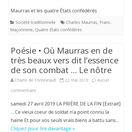
Un
Maurras et les quatre États confédérés
des
Société traditionnelle
Charles Maurras
,
Franc-
“Quatre
Maçonnerie
,
Quatre Etats confédéres
états
Poésie • Où Maurras en de
confédéres”
très beaux vers dit l’essence
de
de son combat … Le nôtre
Charles
Maurras.
Charte de Fontevrault
22 mai 2019
Aucun
sur
commentaire
Poésie
samedi 27 avril 2019 LA PRIÈRE DE LA FIN [Extrait]
•
… Ce vieux coeur de soldat n’a point connu la
haine Et pour vos seuls vrais biens a battu sans…
Où
Cliquez pour lire davantage »
Maurras