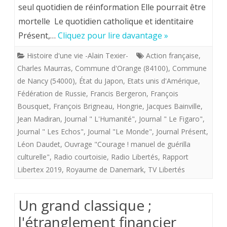
seul quotidien de réinformation Elle pourrait être
classique
mortelle Le quotidien catholique et identitaire
;
Présent,…
Cliquez pour lire davantage »
l’étranglement
Histoire d'une vie -Alain Texier-
Action française
,
financier
Charles Maurras
,
Commune d'Orange (84100)
,
Commune
d’un
de Nancy (54000)
,
État du Japon
,
Etats unis d'Amérique
,
Fédération de Russie
,
Francis Bergeron
,
François
libre
Bousquet
,
François Brigneau
,
Hongrie
,
Jacques Bainville
,
journal.
Jean Madiran
,
Journal " L'Humanité"
,
Journal " Le Figaro"
,
Journal " Les Echos"
,
Journal "Le Monde"
,
Journal Présent
,
PRESENT
Léon Daudet
,
Ouvrage "Courage ! manuel de guérilla
privé
culturelle"
,
Radio courtoisie
,
Radio Libertés
,
Rapport
des
Libertex 2019
,
Royaume de Danemark
,
TV Libertés
aides
Un grand classique ;
aux
l'étranglement financier
quotidiens