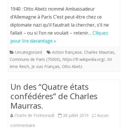
l’Action
1940 : Otto Abetz nommé Ambassadeur
française
d’Allemagne à Paris C’est peut-être chez ce
diplomate nazi qu’il faudrait la chercher, s’il ne
moteur
fallait – ou si l’on ne voulait – retenir…
Cliquez
d’une
pour lire davantage »
politique
Uncategorized
Action française
,
Charles Maurras
,
anti-
Commune de Paris (75000)
,
https://fr.wikipedia.org/
,
IIII
collaborationniste,
éme Reich
,
Je suis Français
,
Otto Abetz
Un des “Quatre états
confédéres” de Charles
Maurras.
Charte de Fontevrault
28 juillet 2019
Aucun
sur
commentaire