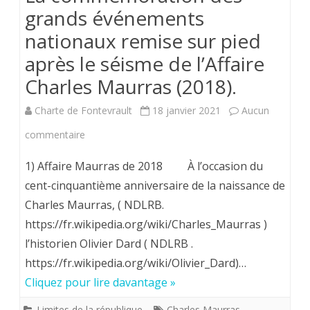
grands événements
nationaux remise sur pied
après le séisme de l’Affaire
Charles Maurras (2018).
Charte de Fontevrault
18 janvier 2021
Aucun
sur
commentaire
La
1) Affaire Maurras de 2018 À l’occasion du
commémoration
cent-cinquantième anniversaire de la naissance de
Charles Maurras, ( NDLRB.
des
https://fr.wikipedia.org/wiki/Charles_Maurras )
grands
l’historien Olivier Dard ( NDLRB .
événements
https://fr.wikipedia.org/wiki/Olivier_Dard)…
nationaux
Cliquez pour lire davantage »
remise
Limites de la république
Charles Maurras
,