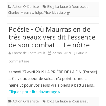
Action Orléaniste
Blog La faute à Roussseau
,
en
Charles Maurras
,
https://fr.wikipedia.org/
de
très
Poésie • Où Maurras en de
beaux
très beaux vers dit l'essence
vers
de son combat … Le nôtre
dit
Charte de Fontevrault
22 mai 2019
Aucun
l’essence
sur
commentaire
de
Poésie
samedi 27 avril 2019 LA PRIÈRE DE LA FIN [Extrait]
son
•
… Ce vieux coeur de soldat n’a point connu la
combat
haine Et pour vos seuls vrais biens a battu sans…
Où
…
Cliquez pour lire davantage »
Maurras
Le
Action Orléaniste
Blog La faute à Roussseau
,
en