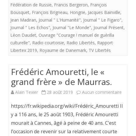
Fédération de Russie
,
Francis Bergeron
,
François
libre
Bousquet
,
François Brigneau
,
Hongrie
,
Jacques Bainville
,
journal.
Jean Madiran
,
Journal " L'Humanité"
,
Journal " Le Figaro"
,
Journal " Les Echos"
,
Journal "Le Monde"
,
Journal Présent
,
PRESENT
Léon Daudet
,
Ouvrage "Courage ! manuel de guérilla
privé
culturelle"
,
Radio courtoisie
,
Radio Libertés
,
Rapport
des
Libertex 2019
,
Royaume de Danemark
,
TV Libertés
aides
Frédéric Amouretti, le «
aux
grand frère » de Maurras.
quotidiens
d’information
sur
Alain Texier
28 août 2019
Aucun commentaire
politique
Frédéri
https://fr.wikipedia.org/wiki/Frédéric_Amouretti Il
et
Amoure
y a 116 ans, le 25 août 1903, Frédéric Amouretti
mourait à Cannes, âgé à peine de 40 ans. Cʼest
générale.
le
lʼoccasion de revenir sur la relativement courte
«