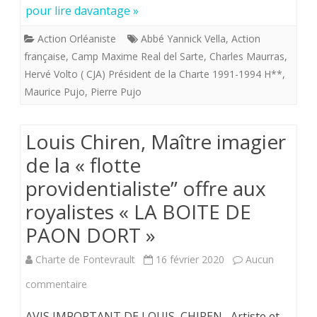
pour lire davantage »
Rappel
Action Orléaniste
Abbé Yannick Vella
,
Action
à
française
,
Camp Maxime Real del Sarte
,
Charles Maurras
,
Dieu
Hervé Volto ( CJA) Président de la Charte 1991-1994 H**
,
Maurice Pujo
,
Pierre Pujo
de
Marie-
Louis Chiren, Maître imagier
Gabrielle
de la « flotte
Pujo
providentialiste” offre aux
début
royalistes « LA BOITE DE
2021.
PAON DORT »
Charte de Fontevrault
16 février 2020
Aucun
sur
commentaire
Louis
AVIS IMPORTANT DE LOUIS CHIREN, Artiste et