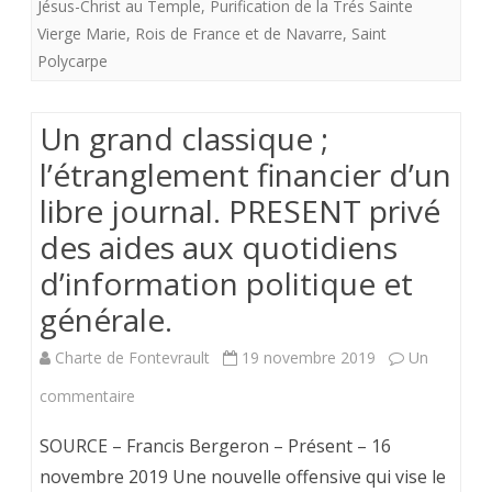
Jésus-Christ au Temple
,
Purification de la Trés Sainte
BOITE
Vierge Marie
,
Rois de France et de Navarre
,
Saint
Polycarpe
DE
PAON
Un grand classique ;
DORT
l’étranglement financier d’un
»
libre journal. PRESENT privé
des aides aux quotidiens
d’information politique et
générale.
Charte de Fontevrault
19 novembre 2019
Un
sur
commentaire
Un
SOURCE – Francis Bergeron – Présent – 16
grand
novembre 2019 Une nouvelle offensive qui vise le