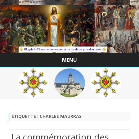
/*************************************************
MENU
Skip
to
content
ÉTIQUETTE :
CHARLES MAURRAS
La commémoration des