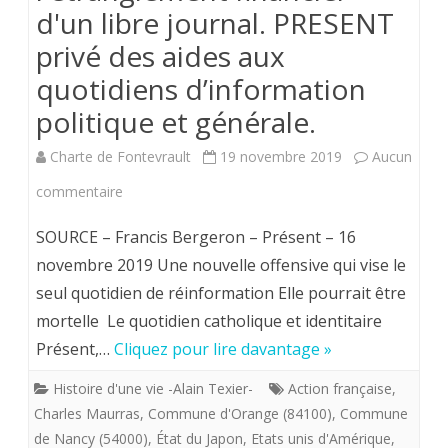
d'un libre journal. PRESENT
d’information
privé des aides aux
politique
quotidiens d’information
et
politique et générale.
générale.
Charte de Fontevrault
19 novembre 2019
Aucun
sur
commentaire
Un
SOURCE – Francis Bergeron – Présent – 16
grand
novembre 2019 Une nouvelle offensive qui vise le
seul quotidien de réinformation Elle pourrait être
classique
mortelle Le quotidien catholique et identitaire
;
Présent,…
Cliquez pour lire davantage »
l'étranglement
Histoire d'une vie -Alain Texier-
Action française
,
financier
Charles Maurras
,
Commune d'Orange (84100)
,
Commune
d'un
de Nancy (54000)
,
État du Japon
,
Etats unis d'Amérique
,