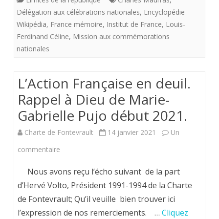
Délégation aux célébrations nationales
,
Encyclopédie
sur
Wikipédia
,
France mémoire
,
Institut de France
,
Louis-
pied
Ferdinand Céline
,
Mission aux commémorations
après
nationales
le
L’Action Française en deuil.
séisme
Rappel à Dieu de Marie-
de
Gabrielle Pujo début 2021.
l’Affaire
Charte de Fontevrault
Charles
14 janvier 2021
Un
sur
commentaire
Maurras
L’Action
(2018).
Nous avons reçu l’écho suivant de la part
Française
d’Hervé Volto, Président 1991-1994 de la Charte
de Fontevrault; Qu’il veuille bien trouver ici
en
l’expression de nos remerciements. …
Cliquez
deuil.