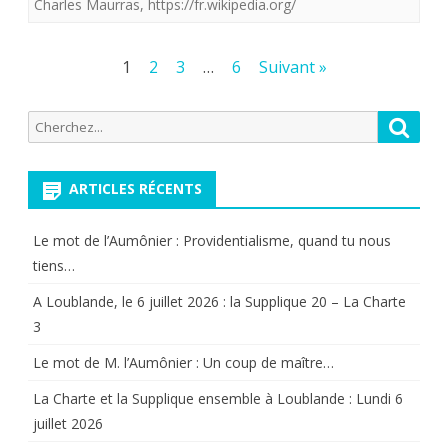
Charles Maurras
nôtre
,
https://fr.wikipedia.org/
de
très
Pagination
1
2
3
…
6
Suivant »
beaux
des
Recherche
vers
Reche
publications
pour:
dit
ARTICLES RÉCENTS
l'essence
de
Le mot de l’Aumônier : Providentialisme, quand tu nous
son
tiens…
combat
A Loublande, le 6 juillet 2026 : la Supplique 20 – La Charte
3
…
Le mot de M. l’Aumônier : Un coup de maître…
Le
La Charte et la Supplique ensemble à Loublande : Lundi 6
nôtre
juillet 2026