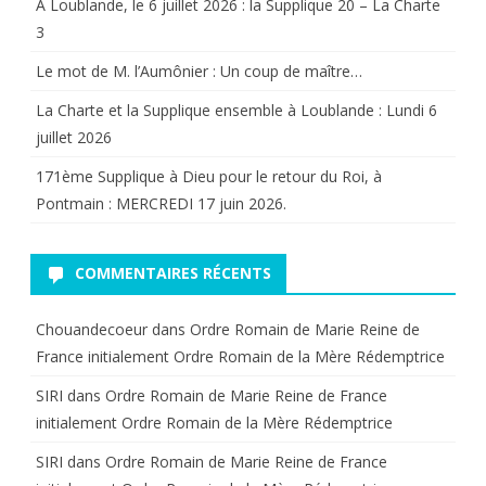
A Loublande, le 6 juillet 2026 : la Supplique 20 – La Charte
les
3
”
Le mot de M. l’Aumônier : Un coup de maître…
Grandes
La Charte et la Supplique ensemble à Loublande : Lundi 6
juillet 2026
antiennes
171ème Supplique à Dieu pour le retour du Roi, à
”
Pontmain : MERCREDI 17 juin 2026.
à
prier
COMMENTAIRES RÉCENTS
du
Chouandecoeur
dans
Ordre Romain de Marie Reine de
17
France initialement Ordre Romain de la Mère Rédemptrice
au
SIRI
dans
Ordre Romain de Marie Reine de France
24
initialement Ordre Romain de la Mère Rédemptrice
décembre
SIRI
dans
Ordre Romain de Marie Reine de France