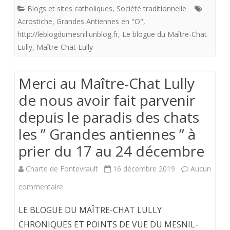
de
Blogs et sites catholiques
,
Société traditionnelle
nous
Acrostiche
,
Grandes Antiennes en "O"
,
http://leblogdumesnil.unblog.fr
,
Le blogue du Maître-Chat
avoir
Lully
,
Maître-Chat Lully
fait
parvenir
Merci au Maître-Chat Lully
depuis
de nous avoir fait parvenir
le
depuis le paradis des chats
paradis
les ” Grandes antiennes ” à
des
prier du 17 au 24 décembre
chats
Charte de Fontevrault
16 décembre 2019
Aucun
les
sur
commentaire
"
Merci
LE BLOGUE DU MAÎTRE-CHAT LULLY
Grandes
au
CHRONIQUES ET POINTS DE VUE DU MESNIL-