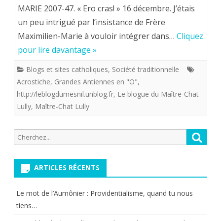
antiennes
MARIE 2007-47. « Ero cras! » 16 décembre. J’étais
Maître-
"
un peu intrigué par l’insistance de Frère
Chat
Maximilien-Marie à vouloir intégrer dans…
Cliquez
à
Lully
pour lire davantage »
prier
de
Blogs et sites catholiques
,
Société traditionnelle
du
nous
Acrostiche
,
Grandes Antiennes en "O"
,
17
http://leblogdumesnil.unblog.fr
,
Le blogue du Maître-Chat
avoir
Lully
,
Maître-Chat Lully
au
fait
24
parvenir
Recherche
Reche
décembre
pour:
depuis
le
ARTICLES RÉCENTS
paradis
Le mot de l’Aumônier : Providentialisme, quand tu nous
des
tiens…
chats