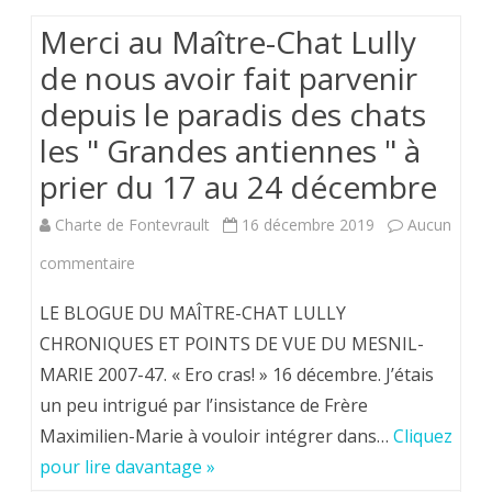
Merci au Maître-Chat Lully
de nous avoir fait parvenir
depuis le paradis des chats
les " Grandes antiennes " à
prier du 17 au 24 décembre
Charte de Fontevrault
16 décembre 2019
Aucun
sur
commentaire
Merci
LE BLOGUE DU MAÎTRE-CHAT LULLY
au
CHRONIQUES ET POINTS DE VUE DU MESNIL-
MARIE 2007-47. « Ero cras! » 16 décembre. J’étais
Maître-
un peu intrigué par l’insistance de Frère
Chat
Maximilien-Marie à vouloir intégrer dans…
Cliquez
Lully
pour lire davantage »