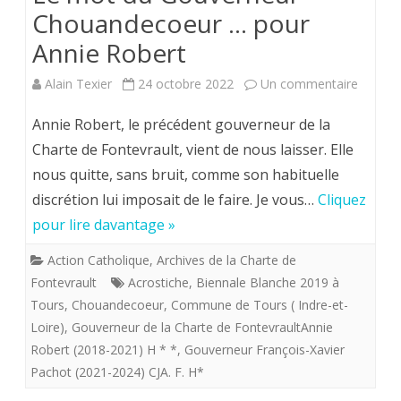
Chouandecoeur … pour
Annie Robert
sur
Alain Texier
24 octobre 2022
Un commentaire
Le
Annie Robert, le précédent gouverneur de la
mot
Charte de Fontevrault, vient de nous laisser. Elle
nous quitte, sans bruit, comme son habituelle
du
discrétion lui imposait de le faire. Je vous…
Cliquez
Gouver
pour lire davantage »
Chouan
Action Catholique
,
Archives de la Charte de
…
Fontevrault
Acrostiche
,
Biennale Blanche 2019 à
pour
Tours
,
Chouandecoeur
,
Commune de Tours ( Indre-et-
Loire)
,
Gouverneur de la Charte de FontevraultAnnie
Annie
Robert (2018-2021) H * *
,
Gouverneur François-Xavier
Robert
Pachot (2021-2024) CJA. F. H*