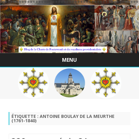
/*************************************************
MENU
Skip
to
content
ÉTIQUETTE :
ANTOINE BOULAY DE LA MEURTHE
(1761-1840)