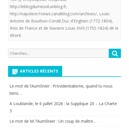
.”L’assasin
http://leblogdumesnil.unblog.fr
,
du
http://napoleon1news.canalblog.com/archives/
,
Louis-
Antoine de Bourbon-Condé.Duc d'Enghien (1772-1804)
,
duc
Rois de France et de Navarre Louis XVIII (1755-1824) dit le
d’Enghien
désiré.
”
plus
Recherche
Reche
pour:
qu’un
ARTICLES RÉCENTS
crime,
[…]
Le mot de l’Aumônier : Providentialisme, quand tu nous
une
tiens…
faute”
A Loublande, le 6 juillet 2026 : la Supplique 20 – La Charte
3
dixit
Le mot de M. l’Aumônier : Un coup de maître…
Antoine