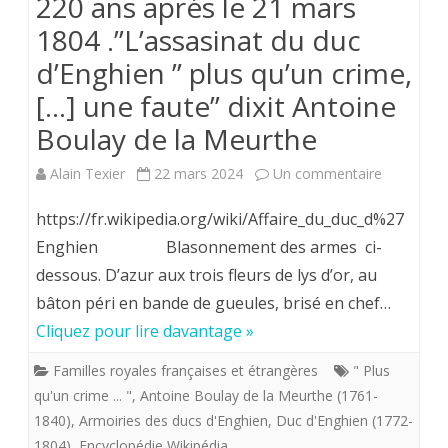
220 ans aprés le 21 mars
1804 .”L’assasinat du duc
d’Enghien ” plus qu’un crime,
[…] une faute” dixit Antoine
Boulay de la Meurthe
sur
Alain Texier
22 mars 2024
Un commentaire
220
https://fr.wikipedia.org/wiki/Affaire_du_duc_d%27
ans
Enghien Blasonnement des armes ci-
dessous. D’azur aux trois fleurs de lys d’or, au
aprés
bâton péri en bande de gueules, brisé en chef…
le
Cliquez pour lire davantage »
21
Familles royales françaises et étrangères
" Plus
mars
qu'un crime ... "
,
Antoine Boulay de la Meurthe (1761-
1804
1840)
,
Armoiries des ducs d'Enghien
,
Duc d'Enghien (1772-
1804)
,
Encyclopédie Wikipédia
,