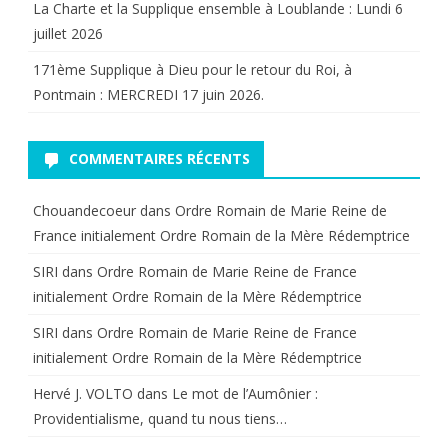
La Charte et la Supplique ensemble à Loublande : Lundi 6
Boulay
juillet 2026
de
171ème Supplique à Dieu pour le retour du Roi, à
la
Pontmain : MERCREDI 17 juin 2026.
Meurthe
COMMENTAIRES RÉCENTS
Chouandecoeur
dans
Ordre Romain de Marie Reine de
France initialement Ordre Romain de la Mère Rédemptrice
SIRI
dans
Ordre Romain de Marie Reine de France
initialement Ordre Romain de la Mère Rédemptrice
SIRI
dans
Ordre Romain de Marie Reine de France
initialement Ordre Romain de la Mère Rédemptrice
Hervé J. VOLTO
dans
Le mot de l’Aumônier :
Providentialisme, quand tu nous tiens…