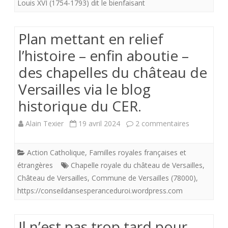
l’ancien
Louis XVI (1754-1793) dit le bienfaisant
quartier
Plan mettant en relief
du
l’histoire – enfin aboutie –
Temple…
des chapelles du château de
Souvenir
Versailles via le blog
de
historique du CER.
la
sur
Alain Texier
19 avril 2024
2 commentaires
dernière
Plan
demeure
Action Catholique
,
Familles royales françaises et
mettant
terrestre
étrangères
Chapelle royale du château de Versailles
,
en
Château de Versailles
,
Commune de Versailles (78000)
,
de
https://conseildansesperanceduroi.wordpress.com
relief
Louis
l’histoire
XVI.
Il n’est pas trop tard pour