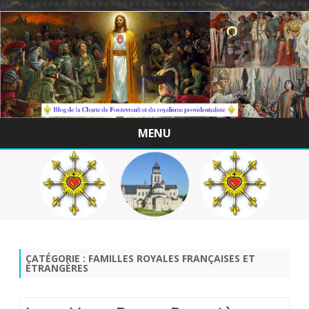
/*************************************************
MENU
Skip
to
content
CATÉGORIE :
FAMILLES ROYALES FRANÇAISES ET
ÉTRANGÈRES