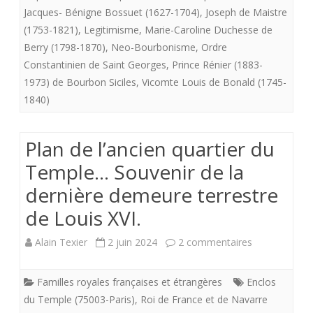
Jacques- Bénigne Bossuet (1627-1704)
,
Joseph de Maistre
ITALIQUE
(1753-1821)
,
Legitimisme
,
Marie-Caroline Duchesse de
Berry (1798-1870)
,
Neo-Bourbonisme
,
Ordre
ou
Constantinien de Saint Georges
,
Prince Rénier (1883-
italien).
1973) de Bourbon Siciles
,
Vicomte Louis de Bonald (1745-
1840)
Plan de l’ancien quartier du
Temple… Souvenir de la
dernière demeure terrestre
de Louis XVI.
sur
Alain Texier
2 juin 2024
2 commentaires
Plan
Familles royales françaises et étrangères
Enclos
de
du Temple (75003-Paris)
,
Roi de France et de Navarre