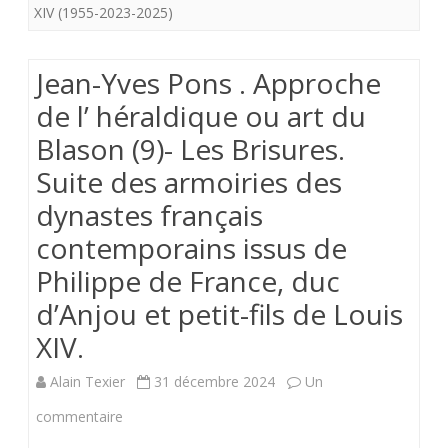
XIV (1955-2023-2025)
SAINTETE
LE
Jean-Yves Pons . Approche
PAPE
de l’ héraldique ou art du
LEON
Blason (9)- Les Brisures.
XIV
Suite des armoiries des
dynastes français
contemporains issus de
Philippe de France, duc
d’Anjou et petit-fils de Louis
XIV.
Alain Texier
31 décembre 2024
Un
sur
commentaire