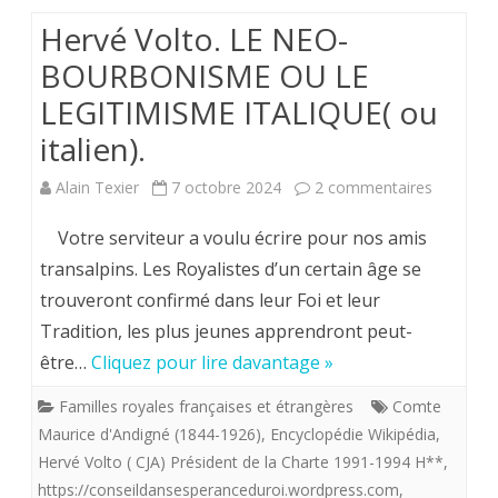
2024.
Hervé Volto. LE NEO-
Eglise
BOURBONISME OU LE
saint
LEGITIMISME ITALIQUE( ou
Pierre
italien).
du
sur
Alain Texier
7 octobre 2024
2 commentaires
Queyroix
Hervé
Votre serviteur a voulu écrire pour nos amis
Volto.
transalpins. Les Royalistes d’un certain âge se
trouveront confirmé dans leur Foi et leur
LE
Tradition, les plus jeunes apprendront peut-
NEO-
être…
Cliquez pour lire davantage »
BOURBO
Familles royales françaises et étrangères
Comte
OU
Maurice d'Andigné (1844-1926)
,
Encyclopédie Wikipédia
,
LE
Hervé Volto ( CJA) Président de la Charte 1991-1994 H**
,
https://conseildansesperanceduroi.wordpress.com
,
LEGITIM