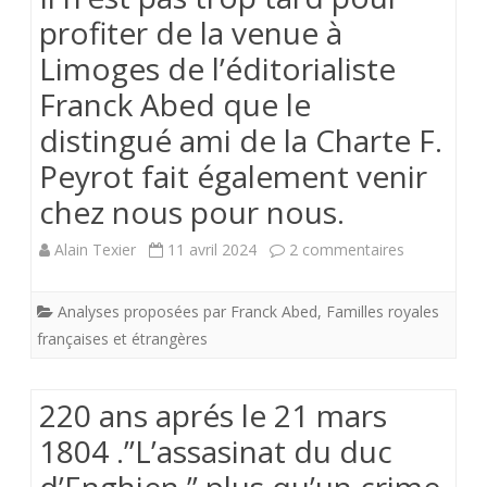
–
profiter de la venue à
enfin
Limoges de l’éditorialiste
aboutie
Franck Abed que le
–
distingué ami de la Charte F.
des
Peyrot fait également venir
chapelles
chez nous pour nous.
du
sur
Alain Texier
11 avril 2024
2 commentaires
château
Il
de
Analyses proposées par Franck Abed
,
Familles royales
n’est
françaises et étrangères
Versailles
pas
via
trop
220 ans aprés le 21 mars
le
tard
1804 .”L’assasinat du duc
blog
pour