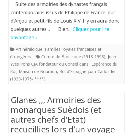
Jean-
Suite des armoiries des dynastes français
Yves
contemporains issus de Philippe de France, duc
d’Anjou et petit-fils de Louis XIV. Il y en aura donc
Pons
quelques autres… Bien…
Cliquez pour lire
.
davantage »
Approche
Art héraldique
,
Familles royales françaises et
de
étrangères
Comte de Barcelone (1913-1993)
,
Jean-
l’
Yves Pons CJA fondateur du Consel dans l'Espérance du
Roi
,
Maison de Bourbon
,
Roi d'Espagne juan-Carlos Ier
héraldique
(1938-1975- ****)
ou
art
Glanes ,,, Armoiries des
du
monarques Suèdois (et
Blason
autres chefs d’Etat)
(9)-
recueillies lors d’un voyage