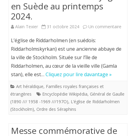
Les
en Suède au printemps
2024.
Brisures.
Suite
sur
Alain Texier
31 octobre 2024
Un commentaire
des
Glanes
L’église de Riddarholmen (en suédois:
armoiries
,,,
Riddarholmskyrkan) est une ancienne abbaye de
des
la ville de Stockholm. Située sur l’île de
Armoiri
Riddarholmen, au cœur de la vieille ville (Gamla
dynastes
des
stan), elle est…
Cliquez pour lire davantage »
français
monar
Art héraldique
,
Familles royales françaises et
contemporains
Suèdoi
étrangères
Encyclopédie Wikipédia
,
Général de Gaulle
issus
(et
(1890 /// 1958 -1969 ///197O)
,
L’église de Riddarholmen
(Stockholm)
,
Ordre des Séraphins
de
autres
Philippe
chefs
Messe commémorative de
de
d’Etat)