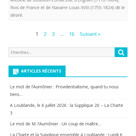
duc
Rois de France et de Navarre Louis XVIII (1755-1824) dit le
ami
d’Enghien
désiré.
de
”
la
plus
Pagination
1
2
3
…
16
Suivant »
Charte
des
qu’un
Recherche
Reche
F.
publications
crime,
pour:
Peyrot
[…]
ARTICLES RÉCENTS
fait
une
également
faute”
Le mot de l’Aumônier : Providentialisme, quand tu nous
tiens…
venir
dixit
A Loublande, le 6 juillet 2026 : la Supplique 20 – La Charte
chez
Antoine
3
nous
Boulay
Le mot de M. l’Aumônier : Un coup de maître…
pour
de
La Charte et la Supplique ensemble à Loublande : Lundi 6