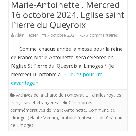
Marie-Antoinette . Mercredi
France,
recueill
16 octobre 2024. Eglise saint
duc
lors
Pierre du Queyroix
d’Anjou
d’un
sur
Alain Texier
7 octobre 2024
3 commentaires
et
voyage
Messe
petit-
Comme chaque année la messe pour la reine
en
commémo
de France Marie-Antoinette sera célébrée en
fils
Suède
l’église St Pierre du Queyroix à Limoges * (le
de
de
au
mercredi 16 octobre à…
Cliquez pour lire
Marie-
Louis
printe
davantage »
Antoinet
XIV.
2024.
Archives de la Charte de Fontevrault
,
Familles royales
.
françaises et étrangères
Cérémonies
Mercredi
commémoratives de Marie-Antoinette
,
Commune de
LImoges( Haute-Vienne)
,
oratoire fontevriste du Château
16
de Limoges
octobre