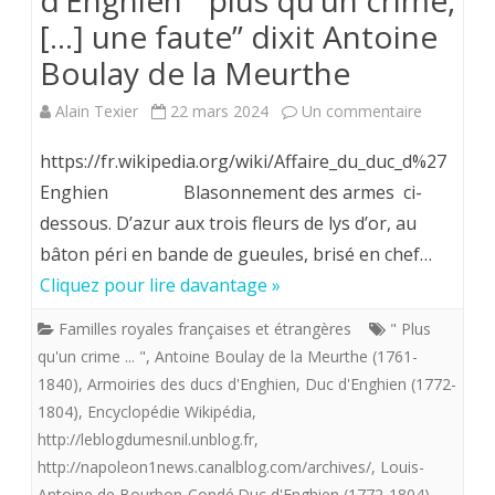
d’Enghien ” plus qu’un crime,
historique
[…] une faute” dixit Antoine
profiter
du
Boulay de la Meurthe
de
CER.
la
sur
Alain Texier
22 mars 2024
Un commentaire
venue
220
https://fr.wikipedia.org/wiki/Affaire_du_duc_d%27
à
ans
Enghien Blasonnement des armes ci-
dessous. D’azur aux trois fleurs de lys d’or, au
Limoges
aprés
bâton péri en bande de gueules, brisé en chef…
de
le
Cliquez pour lire davantage »
l’éditorialist
21
Familles royales françaises et étrangères
" Plus
Franck
mars
qu'un crime ... "
,
Antoine Boulay de la Meurthe (1761-
Abed
1804
1840)
,
Armoiries des ducs d'Enghien
,
Duc d'Enghien (1772-
1804)
,
Encyclopédie Wikipédia
,
que
.”L’assasin
http://leblogdumesnil.unblog.fr
,
le
du
http://napoleon1news.canalblog.com/archives/
,
Louis-
distingué
Antoine de Bourbon-Condé.Duc d'Enghien (1772-1804)
,