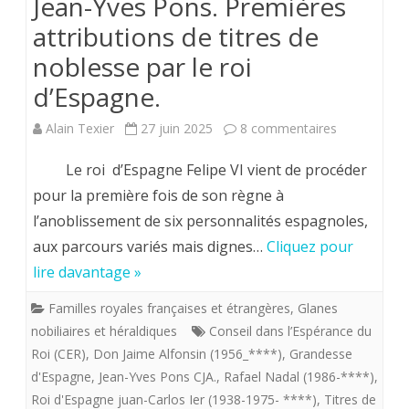
Jean-Yves Pons. Premières
attributions de titres de
noblesse par le roi
d’Espagne.
sur
Alain Texier
27 juin 2025
8 commentaires
Jean-
Le roi d’Espagne Felipe VI vient de procéder
Yves
pour la première fois de son règne à
l’anoblissement de six personnalités espagnoles,
Pons.
aux parcours variés mais dignes…
Cliquez pour
Premières
lire davantage »
attributions
Familles royales françaises et étrangères
,
Glanes
de
nobiliaires et héraldiques
Conseil dans l’Espérance du
titres
Roi (CER)
,
Don Jaime Alfonsin (1956_****)
,
Grandesse
d'Espagne
,
Jean-Yves Pons CJA.
,
Rafael Nadal (1986-****)
,
de
Roi d'Espagne juan-Carlos Ier (1938-1975- ****)
,
Titres de