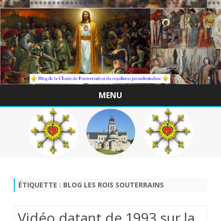
/*************************************************
MENU
Skip
to
content
ÉTIQUETTE :
BLOG LES ROIS SOUTERRAINS
Vidéo datant de 1993 sur la