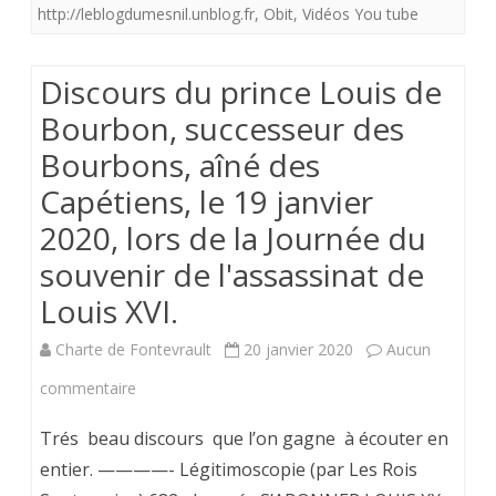
http://leblogdumesnil.unblog.fr
Dieu
,
Obit
,
Vidéos You tube
le
Discours du prince Louis de
24
Bourbon, successeur des
novembre
Bourbons, aîné des
2020.
Capétiens, le 19 janvier
2020, lors de la Journée du
souvenir de l'assassinat de
Louis XVI.
Charte de Fontevrault
20 janvier 2020
Aucun
sur
commentaire
Discours
Trés beau discours que l’on gagne à écouter en
du
entier. ————- Légitimoscopie (par Les Rois