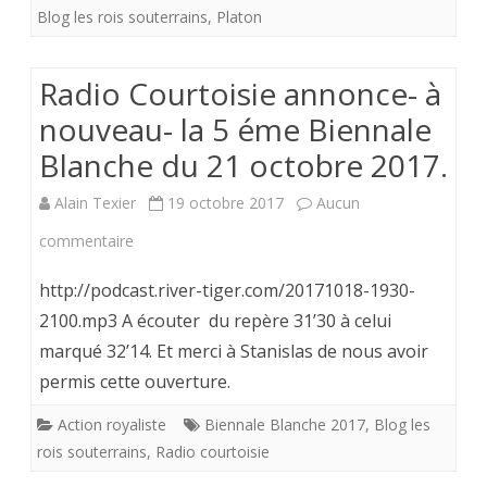
Blog les rois souterrains
,
Platon
et
Aristote.
Radio Courtoisie annonce- à
nouveau- la 5 éme Biennale
Blanche du 21 octobre 2017.
Alain Texier
19 octobre 2017
Aucun
sur
commentaire
Radio
http://podcast.river-tiger.com/20171018-1930-
Courtoisie
2100.mp3 A écouter du repère 31’30 à celui
marqué 32’14. Et merci à Stanislas de nous avoir
annonce-
permis cette ouverture.
à
Action royaliste
Biennale Blanche 2017
,
Blog les
nouveau-
rois souterrains
,
Radio courtoisie
la