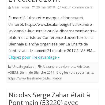
cachée”
sur
Alain Texier
20 mai 2018
Aucun commentaire
le
Le
film
Et merci à lui ce cette marque d’honneur et
Salon
d’intérêt. https://www.lesalonbeige.fr/alexandre-
déjà
levionnois-la-querelle-sur-le-discernement-entre-
beige
“culte”
platon-et-aristote/ Conférence d’ouverture de la
relaye
de
Biennale Blanche organisée par La Charte de
la
Daniel
Fontevrault le samedi 21 octobre 2017 à l’ASIEM….
confére
Cliquez pour lire davantage »
Rabourdin
d’Alexan
Uncategorized
Alexandre Levionnois
,
Aristote
,
ASIEM
,
Biennale Blanche 2017
,
Blog les rois souterrains
,
Levionn
https://www.lesalonbeige.fr/
,
Platon
pronon
à
Nicolas Serge Zahar était à
la
Pontmain (53220) avec