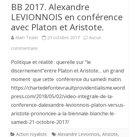
bien
BB 2017. Alexandre
voulu
LEVIONNOIS en conférence
avec Platon et Aristote.
le
pense
Alain Texier
23 octobre 2017
Aucun
ici
sur
commentaire
ou
BB
Politique et réalité : querelle sur “le
là
2017.
discernement”entre Platon et Aristote… un grand
;
moment que cette conférence du samedi matin.
Alexandre
https://chartedefontevraultprovidentialisme.word
La
LEVIONNOIS
press.com/2018/05/02/video-integrale-de-la-
preuv
en
conference-dalexandre-levionnois-platon-versus-
par
conférence
aristote-prononcee-a-la-biennale-blanche-le-
Alexa
samedi-21-octobre-2017/
avec
Levio
Platon
Action royaliste
Alexandre Levionnois
,
Aristote
,