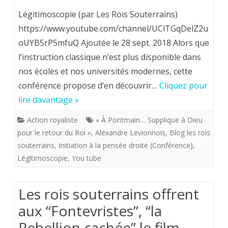
2020,
Alexandre
Légitimoscopie (par Les Rois Souterrains)
lors
Levionnois.
https://www.youtube.com/channel/UClTGqDelZ2u
oUYB5rP5mfuQ Ajoutée le 28 sept. 2018 Alors que
de
“Initiation
l’instruction classique n’est plus disponible dans
la
à
nos écoles et nos universités modernes, cette
Journée
la
conférence propose d’en découvrir…
Cliquez pour
du
pensée
lire davantage »
souvenir
droite”.
Action royaliste
« À Pontmain… Supplique à Dieu
de
pour le retour du Roi »
,
Alexandre Levionnois
,
Blog les rois
Pontmain
souterrains
,
Initiation à la pensée droite (Conférence)
,
l'assassinat
2018.
Légitimoscopie
,
You tube
de
Louis
Les rois souterrains offrent
XVI.
aux “Fontevristes”, “la
Rebellion cachée” le film