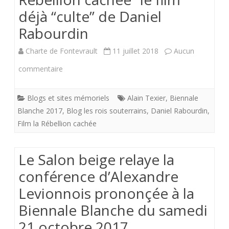
déjà “culte” de Daniel
Rabourdin
Charte de Fontevrault
11 juillet 2018
Aucun
sur
commentaire
Les
Blogs et sites mémoriels
Alain Texier
,
Biennale
rois
Blanche 2017
,
Blog les rois souterrains
,
Daniel Rabourdin
,
souterrains
Film la Rébellion cachée
offrent
Le Salon beige relaye la
aux
conférence d’Alexandre
“Fontevristes”,
Levionnois prononçée à la
“la
Biennale Blanche du samedi
Rebellion
21 octobre 2017.