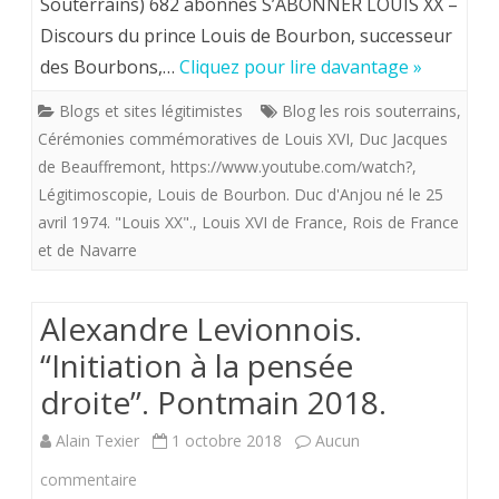
Souterrains) 682 abonnés S’ABONNER LOUIS XX –
prince
Discours du prince Louis de Bourbon, successeur
Louis
des Bourbons,…
Cliquez pour lire davantage »
de
Blogs et sites légitimistes
Blog les rois souterrains
,
Bourbon,
Cérémonies commémoratives de Louis XVI
,
Duc Jacques
successeur
de Beauffremont
,
https://www.youtube.com/watch?
,
Légitimoscopie
,
Louis de Bourbon. Duc d'Anjou né le 25
des
avril 1974. "Louis XX".
,
Louis XVI de France
,
Rois de France
Bourbons,
et de Navarre
aîné
Alexandre Levionnois.
des
“Initiation à la pensée
Capétiens,
droite”. Pontmain 2018.
le
19
Alain Texier
1 octobre 2018
Aucun
janvier
sur
commentaire