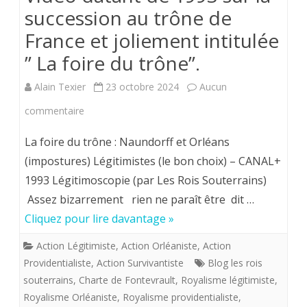
succession au trône de
France et joliement intitulée
” La foire du trône”.
Alain Texier
23 octobre 2024
Aucun
sur
commentaire
Vidéo
La foire du trône : Naundorff et Orléans
datant
(impostures) Légitimistes (le bon choix) – CANAL+
1993 Légitimoscopie (par Les Rois Souterrains)
de
Assez bizarrement rien ne paraît être dit …
1993
Cliquez pour lire davantage »
sur
Action Légitimiste
,
Action Orléaniste
,
Action
la
Providentialiste
,
Action Survivantiste
Blog les rois
succession
souterrains
,
Charte de Fontevrault
,
Royalisme légitimiste
,
Royalisme Orléaniste
,
Royalisme providentialiste
,
au