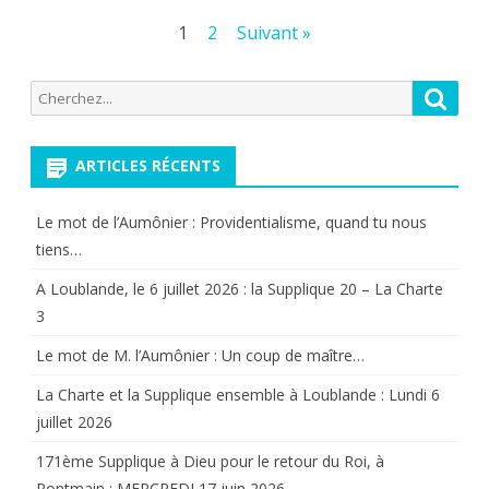
5
Pagination
1
2
Suivant »
éme
des
Recherche
Biennale
Reche
publications
pour:
Blanche
ARTICLES RÉCENTS
du
21
Le mot de l’Aumônier : Providentialisme, quand tu nous
octobre
tiens…
2017.
A Loublande, le 6 juillet 2026 : la Supplique 20 – La Charte
3
Le mot de M. l’Aumônier : Un coup de maître…
La Charte et la Supplique ensemble à Loublande : Lundi 6
juillet 2026
171ème Supplique à Dieu pour le retour du Roi, à
Pontmain : MERCREDI 17 juin 2026.