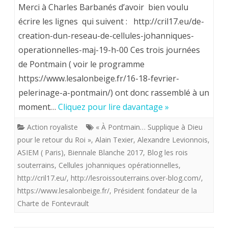
Le
Merci à Charles Barbanés d’avoir bien voulu
plu.
sucés
écrire les lignes qui suivent : http://cril17.eu/de-
creation-dun-reseau-de-cellules-johanniques-
de
operationnelles-maj-19-h-00 Ces trois journées
la
de Pontmain ( voir le programme
Bienn
https://www.lesalonbeige.fr/16-18-fevrier-
Blan
pelerinage-a-pontmain/) ont donc rassemblé à un
moment…
Cliquez pour lire davantage »
2017
n’étai
Action royaliste
« À Pontmain… Supplique à Dieu
pour le retour du Roi »
,
Alain Texier
,
Alexandre Levionnois
,
pas
ASIEM ( Paris)
,
Biennale Blanche 2017
,
Blog les rois
aussi
souterrains
,
Cellules johanniques opérationnelles
,
http://cril17.eu/
,
http://lesroissouterrains.over-blog.com/
,
minc
https://www.lesalonbeige.fr/
,
Président fondateur de la
qu’on
Charte de Fontevrault
a