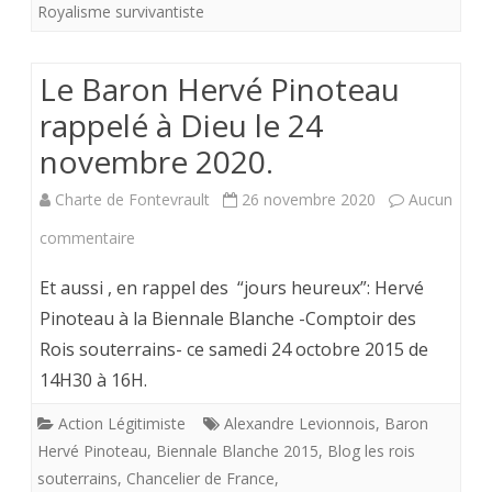
Royalisme survivantiste
trône
de
Le Baron Hervé Pinoteau
France
rappelé à Dieu le 24
et
novembre 2020.
joliement
Charte de Fontevrault
26 novembre 2020
Aucun
intitulée
sur
commentaire
”
Le
Et aussi , en rappel des “jours heureux”: Hervé
La
Baron
Pinoteau à la Biennale Blanche -Comptoir des
foire
Rois souterrains- ce samedi 24 octobre 2015 de
Hervé
du
14H30 à 16H.
Pinoteau
trône”.
Action Légitimiste
Alexandre Levionnois
,
Baron
rappelé
Hervé Pinoteau
,
Biennale Blanche 2015
,
Blog les rois
à
souterrains
,
Chancelier de France
,