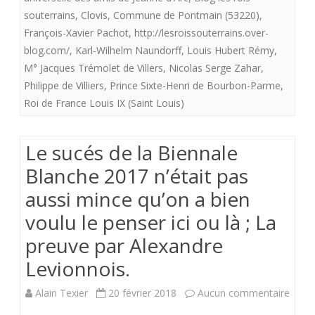
souterrains
,
Clovis
,
Commune de Pontmain (53220)
,
Xavie
François-Xavier Pachot
,
http://lesroissouterrains.over-
Pach
blog.com/
,
Karl-Wilhelm Naundorff
,
Louis Hubert Rémy
,
les
M° Jacques Trémolet de Villers
,
Nicolas Serge Zahar
,
Philippe de Villiers
,
Prince Sixte-Henri de Bourbon-Parme
,
16-
Roi de France Louis IX (Saint Louis)
17-
18
Le sucés de la Biennale
févrie
Blanche 2017 n’était pas
2018
aussi mince qu’on a bien
et
voulu le penser ici ou là ; La
cela
preuve par Alexandre
Levionnois.
lui
a
sur
Alain Texier
20 février 2018
Aucun commentaire
beau