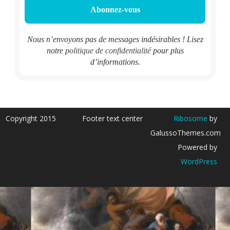
Nous n’envoyons pas de messages indésirables ! Lisez
notre
politique de confidentialité
pour plus
d’informations.
Copyright 2015
Footer text center
Ribosome
by
GalussoThemes.com
Powered by
WordPress