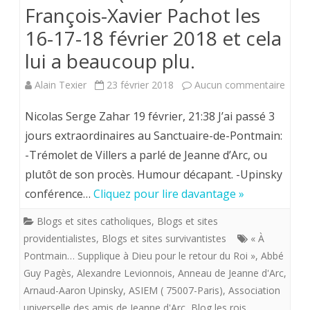
Biennal
François-Xavier Pachot les
Blanche
16-17-18 février 2018 et cela
du
lui a beaucoup plu.
samedi
sur
Alain Texier
23 février 2018
Aucun commentaire
21
Nicol
Nicolas Serge Zahar 19 février, 21:38 J’ai passé 3
octobre
Serge
jours extraordinaires au Sanctuaire-de-Pontmain:
2017.
-Trémolet de Villers a parlé de Jeanne d’Arc, ou
Zaha
plutôt de son procès. Humour décapant. -Upinsky
était
conférence…
Cliquez pour lire davantage »
à
Blogs et sites catholiques
,
Blogs et sites
Pont
providentialistes
,
Blogs et sites survivantistes
« À
(5322
Pontmain… Supplique à Dieu pour le retour du Roi »
,
Abbé
Guy Pagès
,
Alexandre Levionnois
,
Anneau de Jeanne d'Arc
,
avec
Arnaud-Aaron Upinsky
,
ASIEM ( 75007-Paris)
,
Association
Franç
universelle des amis de Jeanne d'Arc
,
Blog les rois