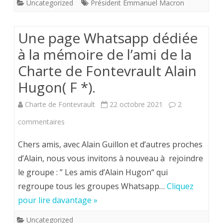
Uncategorized
Président Emmanuel Macron
de
gouverner
Une page Whatsapp dédiée
selon
à la mémoire de l’ami de la
les
Charte de Fontevrault Alain
rois
Hugon( F *).
de
Charte de Fontevrault
22 octobre 2021
2
France…
sur
commentaires
Ouvrage
Une
Chers amis, avec Alain Guillon et d’autres proches
à
page
d’Alain, nous vous invitons à nouveau à rejoindre
offrir
le groupe : ” Les amis d’Alain Hugon“ qui
Whatsapp
d’urgence
regroupe tous les groupes Whatsapp…
Cliquez
dédiée
pour lire davantage »
à
à
”
Uncategorized