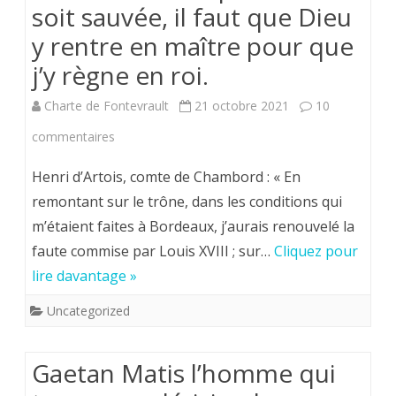
soit sauvée, il faut que Dieu
y rentre en maître pour que
j’y règne en roi.
Charte de Fontevrault
21 octobre 2021
10
sur
commentaires
“Henri
Henri d’Artois, comte de Chambord : « En
V”
remontant sur le trône, dans les conditions qui
m’étaient faites à Bordeaux, j’aurais renouvelé la
.Pour
faute commise par Louis XVIII ; sur…
Cliquez pour
que
lire davantage »
la
Uncategorized
France
soit
Gaetan Matis l’homme qui
sauvée,