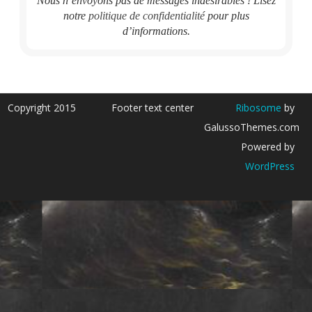
Nous n’envoyons pas de messages indésirables ! Lisez
notre
politique de confidentialité
pour plus
d’informations.
Copyright 2015
Footer text center
Ribosome
by
GalussoThemes.com
Powered by
WordPress