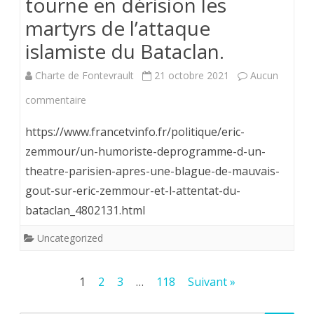
tourne en dérision les
il
martyrs de l’attaque
faut
islamiste du Bataclan.
que
Charte de Fontevrault
21 octobre 2021
Aucun
Dieu
sur
commentaire
y
Gaetan
https://www.francetvinfo.fr/politique/eric-
rentre
Matis
zemmour/un-humoriste-deprogramme-d-un-
en
theatre-parisien-apres-une-blague-de-mauvais-
l’homme
maître
gout-sur-eric-zemmour-et-l-attentat-du-
qui
bataclan_4802131.html
pour
tourne
que
Uncategorized
en
j’y
dérision
Pagination
1
2
3
…
118
Suivant »
règne
les
des
en