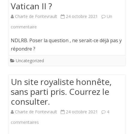
été
Vatican II ?
jusqu’à
Charte de Fontevrault
24 octobre 2021
Un
nos
sur
commentaire
jours
Un
NDLRB. Poser la question , ne serait-ce déjà pas y
les
catholique
répondre ?
blogs
peut-
Uncategorized
de
il
la
Un site royaliste honnête,
« douter
Charte
sans parti pris. Courrez le
du
de
consulter.
concile »
Fontevrault.
Vatican
Charte de Fontevrault
24 octobre 2021
4
II
sur
commentaires
?
Un