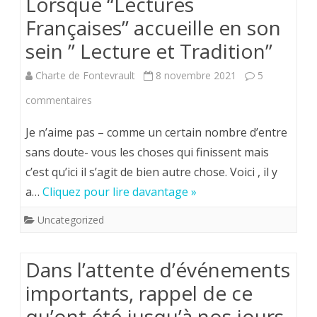
Lorsque “Lectures
ont
Françaises” accueille en son
sein ” Lecture et Tradition”
plus
de
Charte de Fontevrault
8 novembre 2021
5
fidélités
sur
commentaires
que
Lorsque
Je n’aime pas – comme un certain nombre d’entre
d’actions
“Lectures
sans doute- vous les choses qui finissent mais
concrêtes?
c’est qu’ici il s’agit de bien autre chose. Voici , il y
Françaises”
a…
Cliquez pour lire davantage »
accueille
Uncategorized
en
son
Dans l’attente d’événements
sein
importants, rappel de ce
”
qu’ont été jusqu’à nos jours