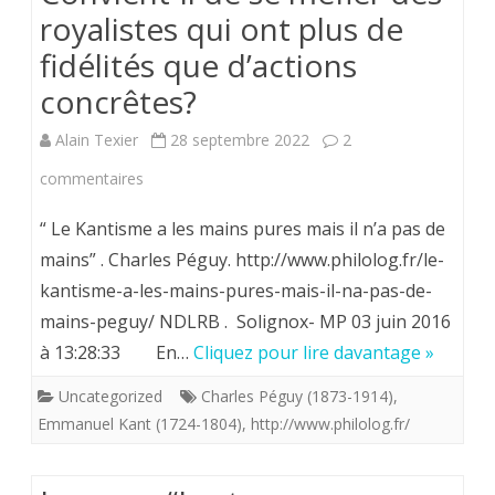
royalistes qui ont plus de
fidélités que d’actions
concrêtes?
Alain Texier
28 septembre 2022
2
sur
commentaires
Convient-
“ Le Kantisme a les mains pures mais il n’a pas de
il
mains” . Charles Péguy. http://www.philolog.fr/le-
kantisme-a-les-mains-pures-mais-il-na-pas-de-
de
mains-peguy/ NDLRB . Solignox- MP 03 juin 2016
se
à 13:28:33 En…
Cliquez pour lire davantage »
méfier
Uncategorized
Charles Péguy (1873-1914)
,
des
Emmanuel Kant (1724-1804)
,
http://www.philolog.fr/
royalistes
qui