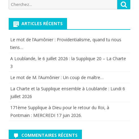
martyrs
Recherche
Reche
publications
roi.
pour:
de
ARTICLES RÉCENTS
l’attaque
islamiste
Le mot de l’Aumônier : Providentialisme, quand tu nous
du
tiens…
Bataclan.
A Loublande, le 6 juillet 2026 : la Supplique 20 – La Charte
3
Le mot de M. l’Aumônier : Un coup de maître…
La Charte et la Supplique ensemble à Loublande : Lundi 6
juillet 2026
171ème Supplique à Dieu pour le retour du Roi, à
Pontmain : MERCREDI 17 juin 2026.
COMMENTAIRES RÉCENTS