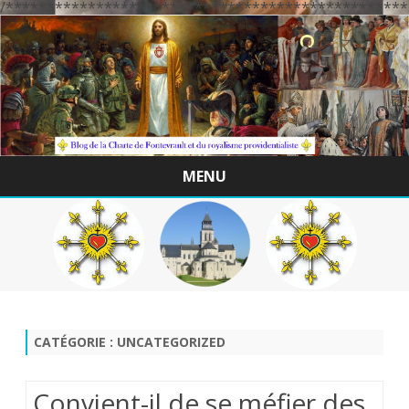
/*************************************************
MENU
Skip
to
content
CATÉGORIE :
UNCATEGORIZED
Convient-il de se méfier des