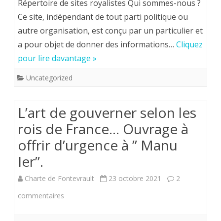
Répertoire de sites royalistes Qui sommes-nous ?
site
Ce site, indépendant de tout parti politique ou
autre organisation, est conçu par un particulier et
royaliste
a pour objet de donner des informations…
Cliquez
honnête,
pour lire davantage »
sans
Uncategorized
parti
pris.
L’art de gouverner selon les
Courrez
rois de France… Ouvrage à
le
offrir d’urgence à ” Manu
consulter.
Ier”.
Charte de Fontevrault
23 octobre 2021
2
sur
commentaires
L’art