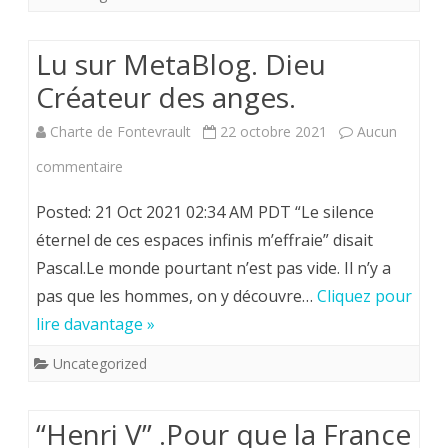
la
Manu
mémoire
Lu sur MetaBlog. Dieu
Ier”.
de
Créateur des anges.
l’ami
Charte de Fontevrault
22 octobre 2021
Aucun
de
sur
commentaire
la
Lu
Posted: 21 Oct 2021 02:34 AM PDT “Le silence
Charte
sur
éternel de ces espaces infinis m’effraie” disait
de
Pascal.Le monde pourtant n’est pas vide. Il n’y a
MetaBlog.
Fontevrault
pas que les hommes, on y découvre…
Cliquez pour
Dieu
Alain
lire davantage »
Créateur
Hugon(
Uncategorized
des
F
anges.
“Henri V” .Pour que la France
*).