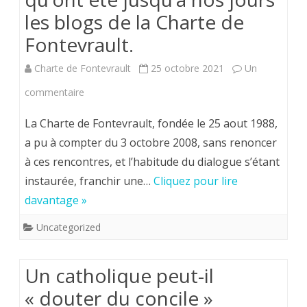
Lecture
les blogs de la Charte de
et
Fontevrault.
Tradition”
Charte de Fontevrault
25 octobre 2021
Un
sur
commentaire
Dans
La Charte de Fontevrault, fondée le 25 aout 1988,
l’attente
a pu à compter du 3 octobre 2008, sans renoncer
à ces rencontres, et l’habitude du dialogue s’étant
d’événements
instaurée, franchir une…
Cliquez pour lire
importants,
davantage »
rappel
Uncategorized
de
ce
Un catholique peut-il
qu’ont
« douter du concile »