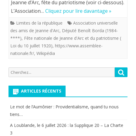
Jeanne d’Arc, fête du patriotisme (voir ci-dessous).
de
L’Association…
Cliquez pour lire davantage »
la
Limites de la république
Association universelle
“droite”
des amis de Jeanne d'Arc
,
Député Benoît Borda (1984-
?
****)
,
Fête nationale de Jeanne d'Arc et du patriotisme (
Loi du 10 juillet 1920)
,
https://www.assemblee-
(Groupe
nationale.fr/
,
Wikipédia
Renaissanc
tendant
Recherche
Reche
pour:
à
supprimer
ARTICLES RÉCENTS
la
Le mot de l’Aumônier : Providentialisme, quand tu nous
fête
tiens…
nationale
A Loublande, le 6 juillet 2026 : la Supplique 20 – La Charte
3
de