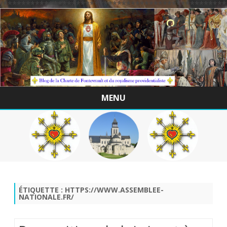
/*************************************************
MENU
Skip
to
content
ÉTIQUETTE :
HTTPS://WWW.ASSEMBLEE-
NATIONALE.FR/