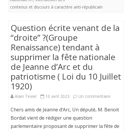
les
contenus et discours à caractère anti-républicain
contenus
et
Question écrite venant de la
discours
“droite” ?(Groupe
à
Renaissance) tendant à
caractère
supprimer la fête nationale
de Jeanne d’Arc et du
anti-
patriotisme ( Loi du 10 Juillet
républicain
1920)
sur
Alain Texier
10 avril 2023
Un commentaire
Question
Chers amis de Jeanne d’Arc, Un député, M. Benoit
écrite
Bordat vient de rédiger une question
parlementaire proposant de supprimer la fête de
venant