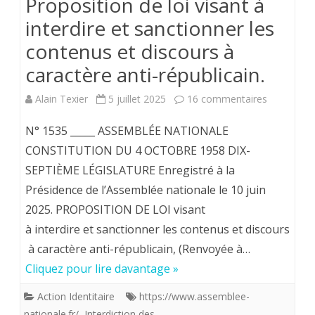
Proposition de loi visant à
interdire et sanctionner les
contenus et discours à
caractère anti-républicain.
sur
Alain Texier
5 juillet 2025
16 commentaires
Propositio
N° 1535 _____ ASSEMBLÉE NATIONALE
de
CONSTITUTION DU 4 OCTOBRE 1958 DIX-
SEPTIÈME LÉGISLATURE Enregistré à la
loi
Présidence de l’Assemblée nationale le 10 juin
visant
2025. PROPOSITION DE LOI visant
à
à interdire et sanctionner les contenus et discours
interdire
à caractère anti-républicain, (Renvoyée à…
Cliquez pour lire davantage »
et
sanctionn
Action Identitaire
https://www.assemblee-
nationale.fr/
,
Interdiction des