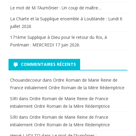
Jeanne
Le mot de M. l’Aumônier : Un coup de maître…
d’Arc
La Charte et la Supplique ensemble à Loublande : Lundi 6
juillet 2026
et
171ème Supplique à Dieu pour le retour du Roi, à
du
Pontmain : MERCREDI 17 juin 2026.
patriotisme
(
COMMENTAIRES RÉCENTS
Loi
Chouandecoeur
dans
Ordre Romain de Marie Reine de
du
France initialement Ordre Romain de la Mère Rédemptrice
10
SIRI
dans
Ordre Romain de Marie Reine de France
Juillet
initialement Ordre Romain de la Mère Rédemptrice
1920)
SIRI
dans
Ordre Romain de Marie Reine de France
initialement Ordre Romain de la Mère Rédemptrice
Hervé J. VOLTO
dans
Le mot de l’Aumônier :