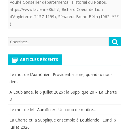
Vouhé Conseiller départemental
,
Historial du Poitou
,
(86420)
https://www.lavienne86.fr/l
,
Richard Coeur de Lion
d'Angleterre (1157-1199)
,
Sénateur Bruno Bélin (1962 -***
au
)
coeur
de
Recherche
Reche
pour:
mon
pays
ARTICLES RÉCENTS
natal,
Le mot de l’Aumônier : Providentialisme, quand tu nous
attend
tiens…
votre
A Loublande, le 6 juillet 2026 : la Supplique 20 – La Charte
visite.
3
Le mot de M. l’Aumônier : Un coup de maître…
La Charte et la Supplique ensemble à Loublande : Lundi 6
juillet 2026