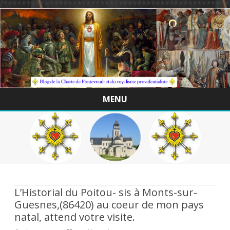
/*************************************************
MENU
Skip
to
content
L’Historial du Poitou- sis à Monts-sur-
Guesnes,(86420) au coeur de mon pays
natal, attend votre visite.