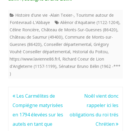
Histoire d'une vie -Alain Texier-
,
Tourisme autour de
Fontevraud-L'Abbaye
Aliènor d'Aquitaine (1122-1204)
,
Céline Roncière
,
Château de Monts-Sur-Guesnes (86420)
,
Château de Saumur (49400)
,
Commune de Monts-sur-
Guesnes (86420)
,
Conseiller départemental
,
Grégory
Vouhé Conseiller départemental
,
Historial du Poitou
,
https://www.lavienne86.fr/l
,
Richard Coeur de Lion
d'Angleterre (1157-1199)
,
Sénateur Bruno Bélin (1962 -***
)
Navigation
Les Carmélites de
Noêl vient donc
de
Compiégne matyrisées
rappeler ici les
l’article
en 1794 élevées sur les
obligations du roi trés
autels en tant que
Chrétien