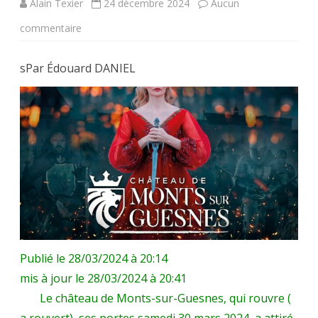
Alain Texier
24 décembre 2024
Aucun
sur
commentaire
L’Historial
s
Par Édouard DANIEL
du
Poitou-
sis
à
Monts-
sur-
Guesnes,
(86420)
Publié le 28/03/2024 à 20:14
au
mis à jour le 28/03/2024 à 20:41
Le château de Monts-sur-Guesnes, qui rouvre (
coeur
a rouvert) ses portes samedi 30 mars 2024, a attiré