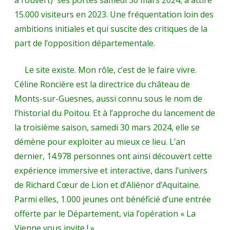
de
15.000 visiteurs en 2023. Une fréquentation loin des
mon
ambitions initiales et qui suscite des critiques de la
pays
part de l’opposition départementale.
natal,
Le site existe. Mon rôle, c’est de le faire vivre.
attend
Céline Roncière est la directrice du château de
votre
Monts-sur-Guesnes, aussi connu sous le nom de
l’historial du Poitou. Et à l’approche du lancement de
visite.
la troisième saison, samedi 30 mars 2024, elle se
démène pour exploiter au mieux ce lieu. L’an
dernier, 14.978 personnes ont ainsi découvert cette
expérience immersive et interactive, dans l’univers
de Richard Cœur de Lion et d’Aliénor d’Aquitaine.
Parmi elles, 1.000 jeunes ont bénéficié d’une entrée
offerte par le Département, via l’opération « La
Vienne vous invite ! ».