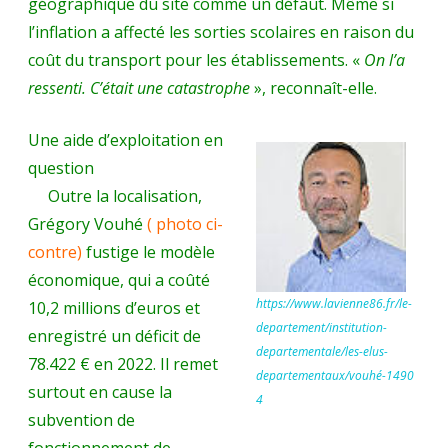
géographique du site comme un défaut. Même si
l’inflation a affecté les sorties scolaires en raison du
coût du transport pour les établissements. «
On l’a
ressenti. C’était une catastrophe
», reconnaît-elle.
Une aide d’exploitation en
question
Outre la localisation,
Grégory Vouhé
( photo ci-
contre)
fustige le modèle
économique, qui a coûté
https://www.lavienne86.fr/le-
10,2 millions d’euros et
departement/institution-
enregistré un déficit de
departementale/les-elus-
78.422 € en 2022. Il remet
departementaux/vouhé-1490
surtout en cause la
4
subvention de
fonctionnement de