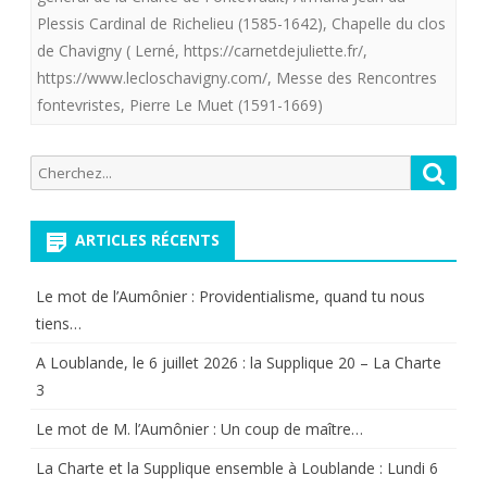
Plessis Cardinal de Richelieu (1585-1642)
,
Chapelle du clos
la
de Chavigny ( Lerné
,
https://carnetdejuliette.fr/
,
Chapelle
https://www.lecloschavigny.com/
,
Messe des Rencontres
du
fontevristes
,
Pierre Le Muet (1591-1669)
Clos
Recherche
Reche
de
pour:
Chavigny
ARTICLES RÉCENTS
où
a
Le mot de l’Aumônier : Providentialisme, quand tu nous
tiens…
été
A Loublande, le 6 juillet 2026 : la Supplique 20 – La Charte
célébrée
3
par
Le mot de M. l’Aumônier : Un coup de maître…
M.
La Charte et la Supplique ensemble à Loublande : Lundi 6
l’Abbé