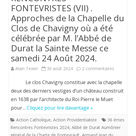
FONTEVRISTES (VII) .
Approches de la Chapelle du
Clos de Chavigny où a été
célébrée par M. l’Abbé de
Durat la Sainte Messe ce
samedi 24 Août 2024.
sur
Alain Texier
30 août 2024
2 commentaires
RENCONT
Le clos Chavigny constitue avec la chapelle
FONTEVRI
deux des derniers vestiges d’un château construit
en 1638 par l’architecte du Roi Pierre le Muet
(VII)
pour…
Cliquez pour lire davantage »
.
Action Catholique
,
Action Providentialiste
36 émes
Approches
Rencontres Fontevristes 2024
,
Abbé de Durat Aumônier
de
général de la Charte de Fontevrault
,
Armand Jean du