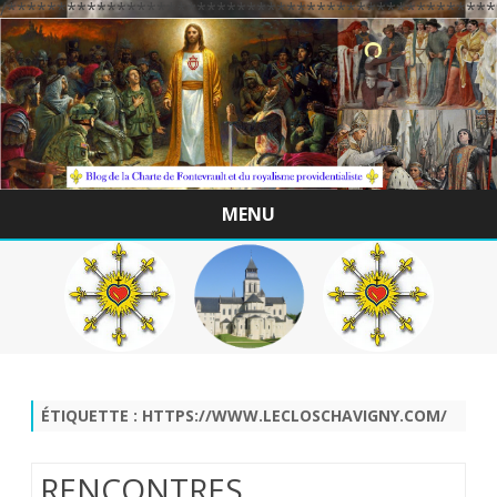
/*************************************************
MENU
Skip
to
content
ÉTIQUETTE :
HTTPS://WWW.LECLOSCHAVIGNY.COM/
RENCONTRES