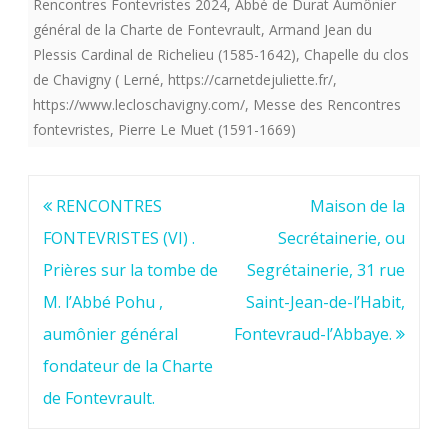
Rencontres Fontevristes 2024
,
Abbé de Durat Aumônier
général de la Charte de Fontevrault
,
Armand Jean du
Plessis Cardinal de Richelieu (1585-1642)
,
Chapelle du clos
de Chavigny ( Lerné
,
https://carnetdejuliette.fr/
,
https://www.lecloschavigny.com/
,
Messe des Rencontres
fontevristes
,
Pierre Le Muet (1591-1669)
Navigation
RENCONTRES
Maison de la
de
FONTEVRISTES (VI) .
Secrétainerie, ou
l’article
Prières sur la tombe de
Segrétainerie, 31 rue
M. l’Abbé Pohu ,
Saint-Jean-de-l’Habit,
aumônier général
Fontevraud-l’Abbaye.
fondateur de la Charte
de Fontevrault.