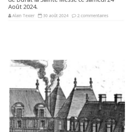
Août 2024.
sur
Alain Texier
30 août 2024
2 commentaires
RENCONTR
FONTEVRIS
(VII)
.
Approches
de
la
Chapelle
du
Clos
de