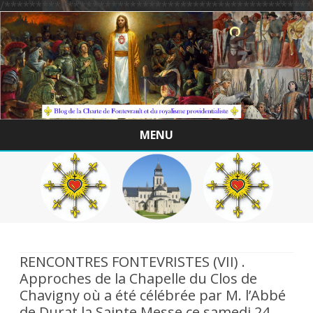
/*************************************************
MENU
Skip
to
content
RENCONTRES FONTEVRISTES (VII) .
Approches de la Chapelle du Clos de
Chavigny où a été célébrée par M. l’Abbé
de Durat la Sainte Messe ce samedi 24