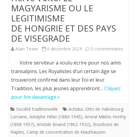
MAGYARISME OU LE
LEGITIMISME
DE HONGRIE ET DES PAYS
DE VISEGRADE
sur
Alain Texier
6 décembre 2024
5 commentaires
Hervé
Votre serviteur a voulu écrire pour nos amis
Volto.
transalpins. Les Royalistes d’un certain âge se
trouveront confirmé dans leur Foi et leur
LE
Tradition, les plus jeunes apprendront…
Cliquez
MAGYA
pour lire davantage »
OU
Société traditionnelle
Achiduc Otto de Habsbourg-
LE
Lorraine
,
Adolphe Hitler (1889-1945)
,
Amiral Miklós Horthy
LEGIT
(1868-1957)
,
Aristide Briand (1862-1932)
,
Bourbons de
Naples
,
Camp de concentration de Mauthausen:
DE HO