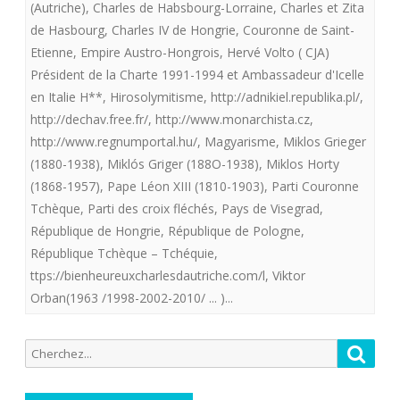
(Autriche)
,
Charles de Habsbourg-Lorraine
,
Charles et Zita
DES
de Hasbourg
,
Charles IV de Hongrie
,
Couronne de Saint-
Etienne
,
Empire Austro-Hongrois
,
Hervé Volto ( CJA)
PAYS
Président de la Charte 1991-1994 et Ambassadeur d'Icelle
DE
en Italie H**
,
Hirosolymitisme
,
http://adnikiel.republika.pl/
,
VISEG
http://dechav.free.fr/
,
http://www.monarchista.cz
,
http://www.regnumportal.hu/
,
Magyarisme
,
Miklos Grieger
(1880-1938)
,
Miklós Griger (188O-1938)
,
Miklos Horty
(1868-1957)
,
Pape Léon XIII (1810-1903)
,
Parti Couronne
Tchèque
,
Parti des croix fléchés
,
Pays de Visegrad
,
République de Hongrie
,
République de Pologne
,
République Tchèque – Tchéquie
,
ttps://bienheureuxcharlesdautriche.com/l
,
Viktor
Orban(1963 /1998-2002-2010/ ... )...
Recherche
Reche
pour: