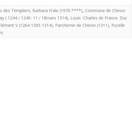
malgré
s des Templiers
,
Barbara Frale (1970-****)
,
Commune de Chinon
ay ( 1244 / 1249- 11 / 18mars 1314)
,
Louis -Charles de France. Duc
l’absolution
lément V (1264-1305-1314)
,
Parchemin de Chinon (1311)
,
Pucelle
à
rs
eux
donnée
comme
en
témoignerait
le
parchemin
de
Chinon