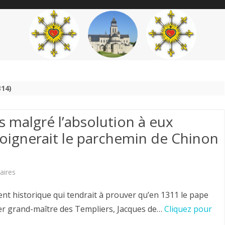
content
THÉME
AUTEUR
’ÉTENDARD
14)
 malgré l’absolution à eux
gnerait le parchemin de Chinon
sur
aires
Exécution
 historique qui tendrait à prouver qu’en 1311 le pape
des
er grand-maître des Templiers, Jacques de…
Cliquez pour
Templiers