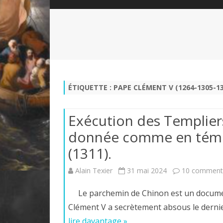
QUI SOMMES-NOUS?
ABÉCÉDAIRE DE LA CHARTE
LE FONDATEUR DE LA CHARTE
QUESTIONS/RÉPONSES
HISTORIQUE DES RENCONTRES
DÉVOTION AU SACRÉ-COEUR
L
NOUS SOUTENIR
LE ROYALISME RÉGENTISME
ÉTIQUETTE :
PAPE CLÉMENT V (1264-1305-13
QUIÉTISME?
Exécution des Templiers
donnée comme en témoi
(1311).
Alain Texier
31 mai 2024
10 comment
Le parchemin de Chinon est un document
Clément V a secrètement absous le derni
lire davantage »