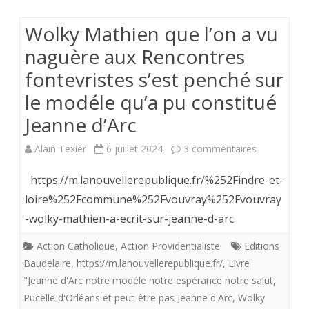
grandes
Wolky Mathien que l’on a vu
travesties
naguère aux Rencontres
de
fontevristes s’est penché sur
l’histoire”
le modéle qu’a pu constitué
Jeanne d’Arc
sur
Alain Texier
6 juillet 2024
3 commentaires
Wolky
https://m.lanouvellerepublique.fr/%252Findre-et-
Mathien
loire%252Fcommune%252Fvouvray%252Fvouvray
-wolky-mathien-a-ecrit-sur-jeanne-d-arc
que
l’on
Action Catholique
,
Action Providentialiste
Editions
Baudelaire
,
https://m.lanouvellerepublique.fr/
,
Livre
a
"Jeanne d'Arc notre modéle notre espérance notre salut
,
vu
Pucelle d'Orléans et peut-être pas Jeanne d'Arc
,
Wolky