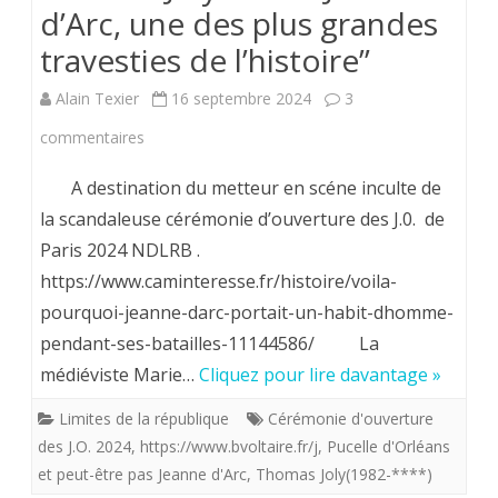
d’Arc, une des plus grandes
travesties de l’histoire”
Alain Texier
16 septembre 2024
3
sur
commentaires
Thomas
A destination du metteur en scéne inculte de
Joly
la scandaleuse cérémonie d’ouverture des J.0. de
Paris 2024 NDLRB .
dixit
https://www.caminteresse.fr/histoire/voila-
:
pourquoi-jeanne-darc-portait-un-habit-dhomme-
“Jeanne
pendant-ses-batailles-11144586/ La
d’Arc,
médiéviste Marie…
Cliquez pour lire davantage »
une
Limites de la république
Cérémonie d'ouverture
des J.O. 2024
,
https://www.bvoltaire.fr/j
,
Pucelle d'Orléans
des
et peut-être pas Jeanne d'Arc
,
Thomas Joly(1982-****)
plus