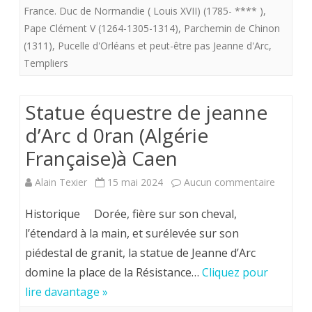
in
France. Duc de Normandie ( Louis XVII) (1785- **** )
,
comme
Pape Clément V (1264-1305-1314)
,
Parchemin de Chinon
fine.
(1311)
,
Pucelle d'Orléans et peut-être pas Jeanne d'Arc
,
en
Templiers
témoignera
le
Statue équestre de jeanne
parchemin
d’Arc d 0ran (Algérie
de
Française)à Caen
Chinon
sur
Alain Texier
15 mai 2024
Aucun commentaire
(1311).
Statue
Historique Dorée, fière sur son cheval,
équestr
l’étendard à la main, et surélevée sur son
piédestal de granit, la statue de Jeanne d’Arc
de
domine la place de la Résistance…
Cliquez pour
jeanne
lire davantage »
d’Arc