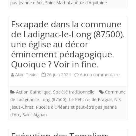
pas Jeanne d'Arc
,
Saint Martial apôtre d'Aquitaine
nous
d’Arc
aider
Escapade dans la commune
à
de Ladignac-le-Long (87500).
faire
une église au décor
le
éminement pédagogique.
bon
Quoique ? Voir in fine.
choix.
sur
Alain Texier
26 juin 2024
Aucun commentaire
Escapad
Action Catholique
,
Société traditionnelle
Commune
dans
de Ladignac-le-Long (87500)
,
Le Petit roi de Prague
,
N.S.
la
Jésus-Christ
,
Pucelle d'Orléans et peut-être pas Jeanne
d'Arc
,
Saint Aignan
commu
de