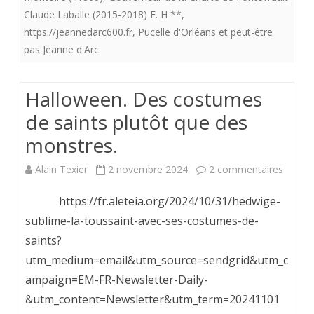
attend
Claude Laballe (2015-2018) F. H **
,
à
https://jeannedarc600.fr
,
Pucelle d'Orléans et peut-être
pas Jeanne d'Arc
Montoire
(41800)
Halloween. Des costumes
du
de saints plutôt que des
15
monstres.
au
sur
Alain Texier
2 novembre 2024
2 commentaires
17
Hallow
https://fr.aleteia.org/2024/10/31/hedwige-
novembre
Des
sublime-la-toussaint-avec-ses-costumes-de-
2024.
saints?
costu
Deux
utm_medium=email&utm_source=sendgrid&utm_c
de
Gouverneurs
ampaign=EM-FR-Newsletter-Daily-
saints
&utm_content=Newsletter&utm_term=20241101
de