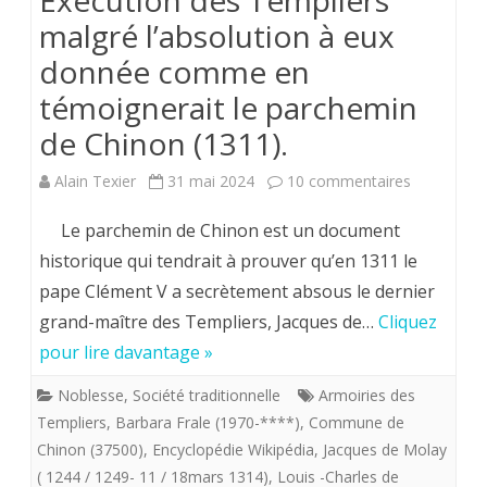
Exécution des Templiers
Ladigna
malgré l’absolution à eux
le-
donnée comme en
Long
témoignerait le parchemin
(87500).
de Chinon (1311).
une
sur
Alain Texier
31 mai 2024
10 commentaires
église
Exécution
Le parchemin de Chinon est un document
au
des
historique qui tendrait à prouver qu’en 1311 le
décor
pape Clément V a secrètement absous le dernier
Templiers
éminem
grand-maître des Templiers, Jacques de…
Cliquez
malgré
pédagog
pour lire davantage »
l’absolutio
Quoique
Noblesse
,
Société traditionnelle
Armoiries des
à
Templiers
,
Barbara Frale (1970-****)
,
Commune de
?
eux
Chinon (37500)
,
Encyclopédie Wikipédia
,
Jacques de Molay
Voir
( 1244 / 1249- 11 / 18mars 1314)
,
Louis -Charles de
donnée