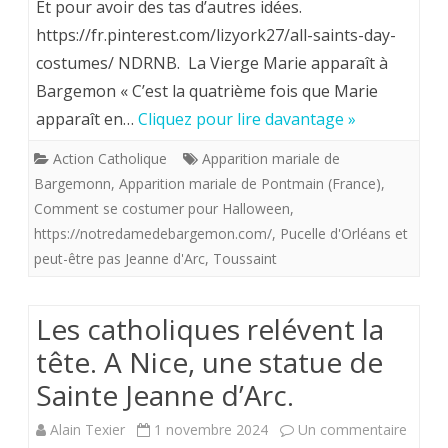
plutôt
Et pour avoir des tas d’autres idées.
la
https://fr.pinterest.com/lizyork27/all-saints-day-
que
Charte
costumes/ NDRNB. La Vierge Marie apparaît à
des
en
Bargemon « C’est la quatrième fois que Marie
monstr
apparaît en…
Cliquez pour lire davantage »
ont
,
Action Catholique
Apparition mariale de
Bargemonn
,
Apparition mariale de Pontmain (France)
,
un
Comment se costumer pour Halloween
,
temps,
https://notredamedebargemon.com/
,
Pucelle d'Orléans et
peut-être pas Jeanne d'Arc
,
Toussaint
assuré
sa
Les catholiques relévent la
garde.
tête. A Nice, une statue de
Sainte Jeanne d’Arc.
sur
Alain Texier
1 novembre 2024
Un commentaire