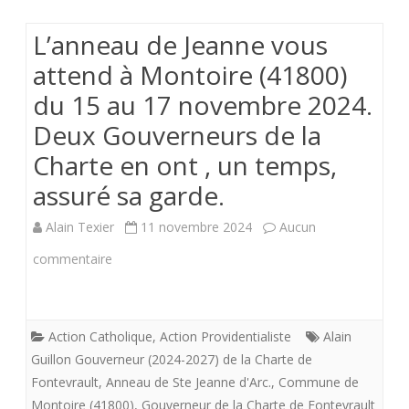
:
L’anneau de Jeanne vous
Mardi
attend à Montoire (41800)
17
du 15 au 17 novembre 2024.
juin
Deux Gouverneurs de la
2025.
Charte en ont , un temps,
assuré sa garde.
Alain Texier
11 novembre 2024
Aucun
sur
commentaire
L’anneau
de
Action Catholique
,
Action Providentialiste
Alain
Jeanne
Guillon Gouverneur (2024-2027) de la Charte de
Fontevrault
,
Anneau de Ste Jeanne d'Arc.
,
Commune de
vous
Montoire (41800)
,
Gouverneur de la Charte de Fontevrault