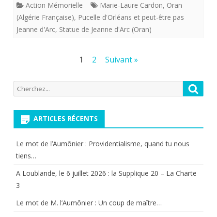
Action Mémorielle
Marie-Laure Cardon
,
Oran
d
(Algérie Française)
,
Pucelle d'Orléans et peut-être pas
0ran
Jeanne d'Arc
,
Statue de Jeanne d'Arc (Oran)
(Algérie
Pagination
1
2
Suivant »
Françai
des
Caen
Recherche
Reche
publications
pour:
ARTICLES RÉCENTS
Le mot de l’Aumônier : Providentialisme, quand tu nous
tiens…
A Loublande, le 6 juillet 2026 : la Supplique 20 – La Charte
3
Le mot de M. l’Aumônier : Un coup de maître…