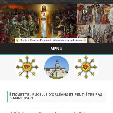
/*************************************************
MENU
Skip
to
content
ÉTIQUETTE :
PUCELLE D’ORLÉANS ET PEUT-ÊTRE PAS
JEANNE D’ARC