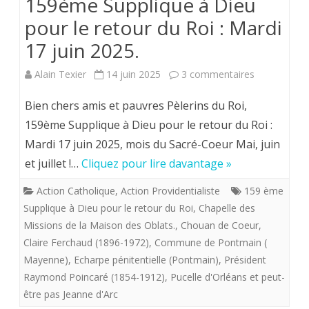
159ème Supplique à Dieu
pour le retour du Roi : Mardi
17 juin 2025.
sur
Alain Texier
14 juin 2025
3 commentaires
159ème
Bien chers amis et pauvres Pèlerins du Roi,
Supplique
159ème Supplique à Dieu pour le retour du Roi :
Mardi 17 juin 2025, mois du Sacré-Coeur Mai, juin
à
et juillet !…
Cliquez pour lire davantage »
Dieu
Action Catholique
,
Action Providentialiste
159 ème
pour
Supplique à Dieu pour le retour du Roi
,
Chapelle des
le
Missions de la Maison des Oblats.
,
Chouan de Coeur
,
Claire Ferchaud (1896-1972)
,
Commune de Pontmain (
retour
Mayenne)
,
Echarpe pénitentielle (Pontmain)
,
Président
du
Raymond Poincaré (1854-1912)
,
Pucelle d'Orléans et peut-
Roi
être pas Jeanne d'Arc