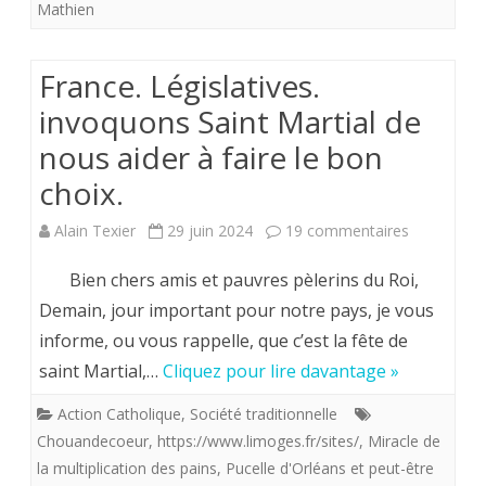
Mathien
naguère
aux
France. Législatives.
Rencontres
invoquons Saint Martial de
fontevristes
nous aider à faire le bon
s’est
choix.
penché
sur
Alain Texier
29 juin 2024
19 commentaires
sur
France.
Bien chers amis et pauvres pèlerins du Roi,
le
Législatives
Demain, jour important pour notre pays, je vous
modéle
informe, ou vous rappelle, que c’est la fête de
invoquons
qu’a
saint Martial,…
Cliquez pour lire davantage »
Saint
pu
Action Catholique
,
Société traditionnelle
Martial
constitué
Chouandecoeur
,
https://www.limoges.fr/sites/
,
Miracle de
de
la multiplication des pains
,
Pucelle d'Orléans et peut-être
Jeanne