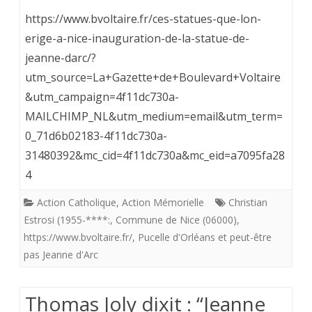
Les
https://www.bvoltaire.fr/ces-statues-que-lon-
cathol
erige-a-nice-inauguration-de-la-statue-de-
jeanne-darc/?
reléve
utm_source=La+Gazette+de+Boulevard+Voltaire
la
&utm_campaign=4f11dc730a-
tête.
MAILCHIMP_NL&utm_medium=email&utm_term=
A
0_71d6b02183-4f11dc730a-
31480392&mc_cid=4f11dc730a&mc_eid=a7095fa28
Nice,
4
une
Action Catholique
,
Action Mémorielle
Christian
statue
Estrosi (1955-****:
,
Commune de Nice (06000)
,
de
https://www.bvoltaire.fr/
,
Pucelle d'Orléans et peut-être
pas Jeanne d'Arc
Sainte
Jeann
Thomas Joly dixit : “Jeanne
d’Arc.