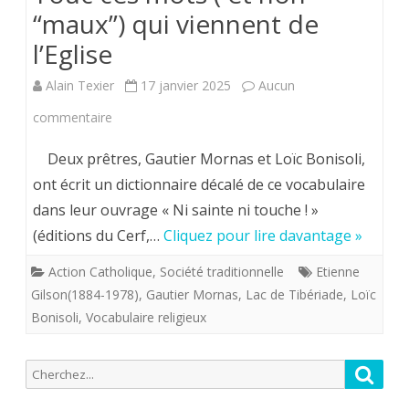
“maux”) qui viennent de
l’Eglise
Alain Texier
17 janvier 2025
Aucun
sur
commentaire
Touc
Deux prêtres, Gautier Mornas et Loïc Bonisoli,
ces
ont écrit un dictionnaire décalé de ce vocabulaire
dans leur ouvrage « Ni sainte ni touche ! »
mots
(éditions du Cerf,…
Cliquez pour lire davantage »
(
Action Catholique
,
Société traditionnelle
Etienne
et
Gilson(1884-1978)
,
Gautier Mornas
,
Lac de Tibériade
,
Loïc
non
Bonisoli
,
Vocabulaire religieux
“maux”)
Recherche
qui
Reche
pour:
viennent