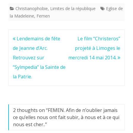
Christianophobie
,
Limites de la république
Eglise de
la Madeleine
,
Femen
Navigation
Lendemains de fête
Le film “Christeros”
de
de Jeanne d’Arc.
projeté à Limoges le
l’article
Retrouvez sur
mercredi 14 mai 2014.
“Sylmpedia” la Sainte de
la Patrie.
2 thoughts on “
FEMEN. Afin de n’oublier jamais
ce qu’elles nous ont fait subir, à nous et à ce qui
nous est cher..
”