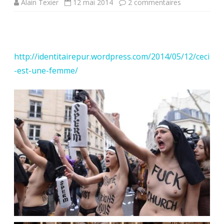
sur
Alain Texier
12 mai 2014
2 commentaires
FEMEN.
Afin
de
http://identitairepur.wordpress.com/2014/05/12/ceci
-est-une-femme/
n’oublier
jamais
ce
qu’elles
nous
ont
fait
subir,
à