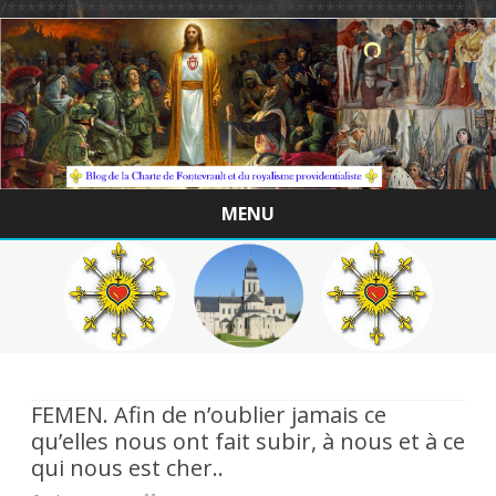
/*************************************************
MENU
Skip
to
content
FEMEN. Afin de n’oublier jamais ce
qu’elles nous ont fait subir, à nous et à ce
qui nous est cher..