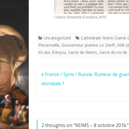
L’Union Dimanche 8 octobre 2016
Uncategorized
Cathédrale Notre-Dame 
Pincemaille
,
Gouverneur Jeanine Le Derff
,
IMB (I
XX duc d'Anjou
,
Sacre de Reims
,
Sacre du roi de
Navigation
France / Syrie / Russie. Rumeur de gue
de
mondiale ?
l’article
2 thoughts on “
REIMS – 8 octobre 2016.”L