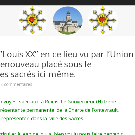
content
THÉME
AUTEUR
’ÉTENDARD
Louis XX” en ce lieu vu par l’Union
renouveau placé sous le
s sacrés ici-même.
sur
2 commentaires
REIMS
nvoyés spéciaux à Reims, Le Gouverneur (H) Irène
–
eprésentante permanente de la Charte de Fontevrault.
8
a représenter dans la ville des Sacres.
octobre
iculier à Jeanine qui a bien voulu nous faire parvenir