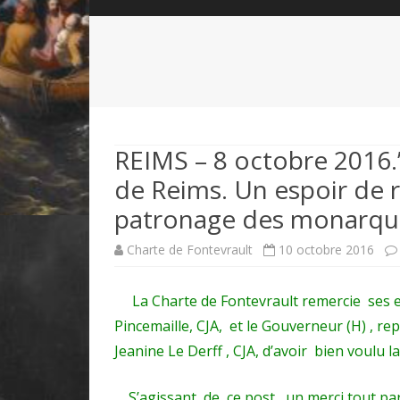
QUI SOMMES-NOUS?
ABÉCÉDAIRE DE LA CHARTE
LE FONDATEUR DE LA CHARTE
QUESTIONS/RÉPONSES
HISTORIQUE DES RENCONTRES
DÉVOTION AU SACRÉ-COEUR
L
NOUS SOUTENIR
LE ROYALISME RÉGENTISME
REIMS – 8 octobre 2016.”
de Reims. Un espoir de 
QUIÉTISME?
patronage des monarque
Charte de Fontevrault
10 octobre 2016
La Charte de Fontevrault remercie ses e
Pincemaille, CJA, et le Gouverneur (H) , r
Jeanine Le Derff , CJA, d’avoir bien voulu l
S’agissant de ce post , un merci tout part