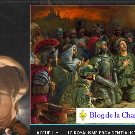
/*************************************************
ACCUEIL
LE ROYALISME PROVIDENTIALIS