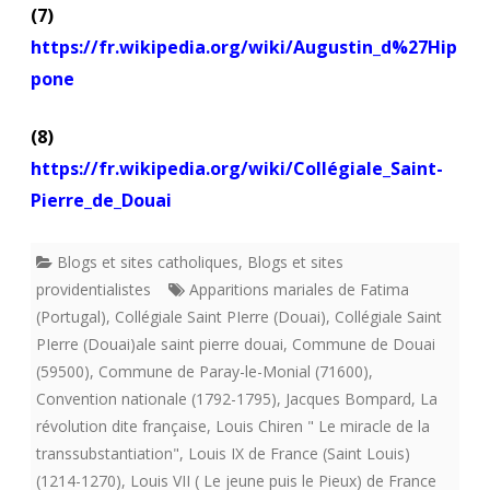
(7)
https://fr.wikipedia.org/wiki/Augustin_d%27Hip
pone
(8)
https://fr.wikipedia.org/wiki/Collégiale_Saint-
Pierre_de_Douai
Blogs et sites catholiques
,
Blogs et sites
providentialistes
Apparitions mariales de Fatima
(Portugal)
,
Collégiale Saint PIerre (Douai)
,
Collégiale Saint
PIerre (Douai)ale saint pierre douai
,
Commune de Douai
(59500)
,
Commune de Paray-le-Monial (71600)
,
Convention nationale (1792-1795)
,
Jacques Bompard
,
La
révolution dite française
,
Louis Chiren " Le miracle de la
transsubstantiation"
,
Louis IX de France (Saint Louis)
(1214-1270)
,
Louis VII ( Le jeune puis le Pieux) de France