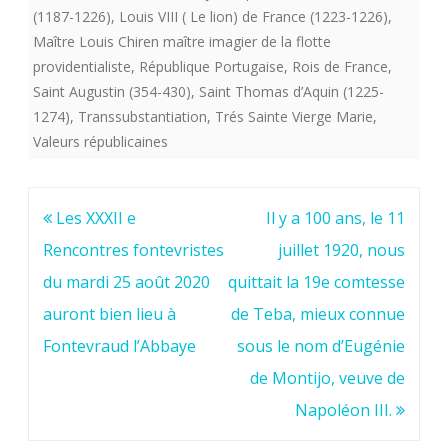
(1187-1226)
,
Louis VIII ( Le lion) de France (1223-1226)
,
Maître Louis Chiren maître imagier de la flotte
providentialiste
,
République Portugaise
,
Rois de France
,
Saint Augustin (354-430)
,
Saint Thomas d’Aquin (1225-
1274)
,
Transsubstantiation
,
Trés Sainte Vierge Marie
,
Valeurs républicaines
Navigation
Les XXXII e
Il y a 100 ans, le 11
de
Rencontres fontevristes
juillet 1920, nous
l’article
du mardi 25 août 2020
quittait la 19e comtesse
auront bien lieu à
de Teba, mieux connue
Fontevraud l’Abbaye
sous le nom d’Eugénie
de Montijo, veuve de
Napoléon III.