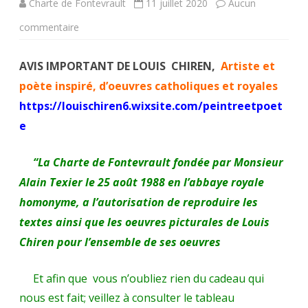
Charte de Fontevrault
11 juillet 2020
Aucun
sur
commentaire
Louis
AVIS IMPORTANT DE LOUIS CHIREN,
Artiste et
Chiren,
poète inspiré, d’oeuvres catholiques et royales
Maître
https://louischiren6.wixsite.com/peintreetpoet
imagier
e
de
“La Charte de Fontevrault fondée par Monsieur
la
Alain Texier le 25 août 1988 en l’abbaye royale
«
homonyme, a l’autorisation de reproduire les
flotte
textes ainsi que les oeuvres picturales de Louis
Chiren pour l’ensemble de ses oeuvres
providentialiste”
offre
Et afin que vous n’oubliez rien du cadeau qui
aux
nous est fait; veillez à consulter le tableau