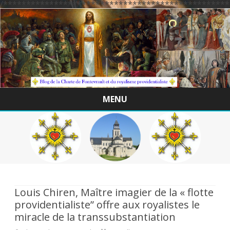
/*************************************************
MENU
Skip
to
content
Louis Chiren, Maître imagier de la « flotte
providentialiste” offre aux royalistes le
miracle de la transsubstantiation