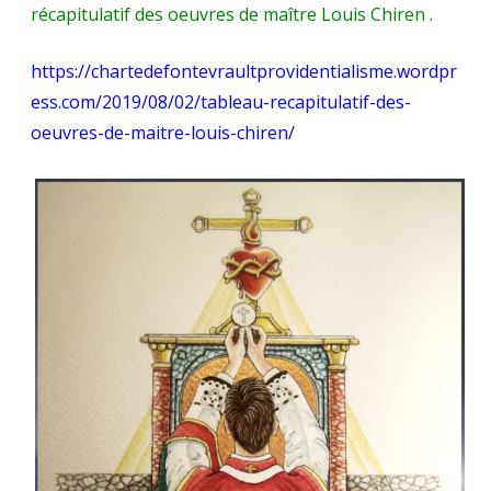
royalistes
récapitulatif des oeuvres de maître Louis Chiren .
le
https://chartedefontevraultprovidentialisme.wordpr
miracle
ess.com/2019/08/02/tableau-recapitulatif-des-
de
oeuvres-de-maitre-louis-chiren/
la
transsubstantiation